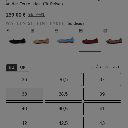
an der Ferse. Ideal für Reisen.
159,00 €
inkl. MwSt.
WÄHLEN SIE EINE FARBE
bordeaux
Größentabelle
EU
UK
36
36,5
37
38
38.5
39
40
40,5
41
42
42.5
43