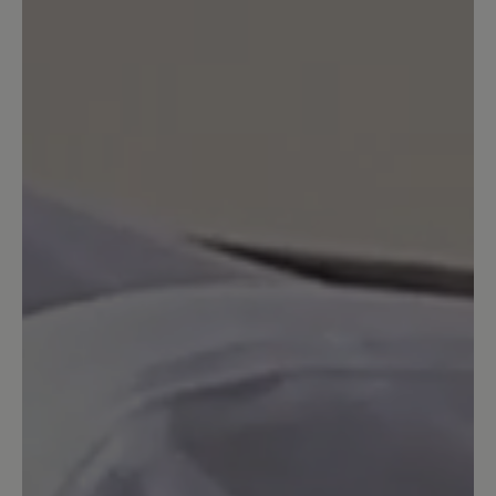
26. Februar 2025 13:34
Bewertung mit 2 von 5 Sternen
Leider an den Zehen zu flach
Das Leder ist entgegen der
Beschreibung ziemlich fest. Da er leider
auch im Zehenbereich ziemlich flach ist
(zur Zehenfreiheit gehört für mich auch
Platz nach oben!), gibt es Druck und
Spannung auf den Nagel des großen
Zeh. Schade, denn ich finde den Schuh
an unglaublich süß.
Unser Kommentar: Danke für die
Rückmeldung. Haben Sie eine Nr. größer
probiert? Ist bei diesem Modell