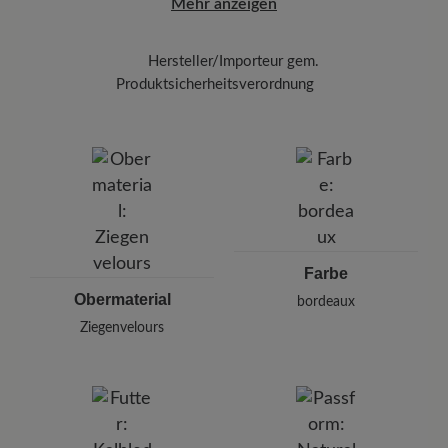
Mehr anzeigen
besprühen Sie die Oberfläche gleichmäßig
Hersteller/Importeur gem.
Produktsicherheitsverordnung
Marke:
BÄR
BÄR GmbH
Pleidelsheimer Str. 15/1, 74321 Bietigheim-Bissingen,
Deutschland
E-mail:
kundenbetreuung@baer-schuhe.de
Telefon: 0800 51 65 65 56 (gebührenfrei)
Farbe
Obermaterial
bordeaux
Ziegenvelours