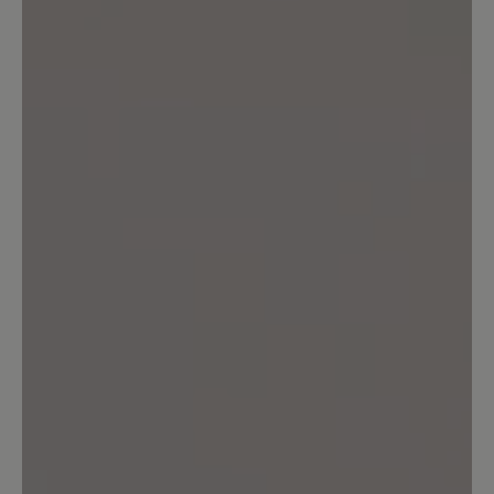
Kunden.
Bewertung schreiben
Sortiert nach
4
Bewertungen
24. März 2026 14:45
Bewertung mit 1 von 5 Sternen
Sieht toll aus - ist aber leider viel zu
kurz
Trotz professioneller Vermessung der
Füße und Nutzung der Bär