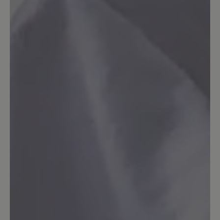
empfehlenswert.
23. Februar 2025 16:14
Bewertung mit 5 von 5 Sternen
Ballerina elly
Dieser Ballerina ist perfekt, einer wie ich
ihn mir von Bär schon lange gewünscht
habe, erst dachte ich es geht nicht
wegen hallux aber er passt und der preis
passt auch .danke dafür