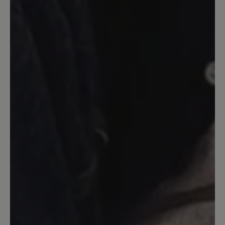
empfehlenswert.
23. Februar 2025 16:14
Bewertung mit 5 von 5 Sternen
Ballerina elly
Dieser Ballerina ist perfekt, einer wie ich
ihn mir von Bär schon lange gewünscht
habe, erst dachte ich es geht nicht
wegen hallux aber er passt und der preis
passt auch .danke dafür