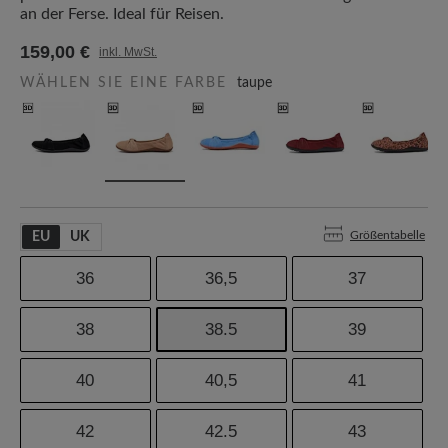
an der Ferse. Ideal für Reisen.
159,00 €
inkl. MwSt.
WÄHLEN SIE EINE FARBE
taupe
Größentabelle
EU
UK
36
36,5
37
38
38.5
39
40
40,5
41
42
42.5
43