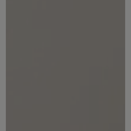
Kunden.
Bewertung schreiben
Sortiert nach
4
Bewertungen
24. März 2026 14:45
Bewertung mit 1 von 5 Sternen
Sieht toll aus - ist aber leider viel zu
kurz
Trotz professioneller Vermessung der
Füße und Nutzung der Bär