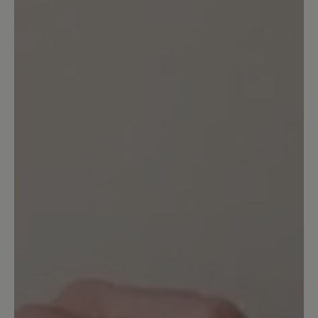
Größentabelle war mir der Schuh
deutlich zu kurz - mindestens 1 Größe,
eher 1,5 Größen. Das Leder ist nicht so
weich wie beschrieben, eher fest.
Optisch sehr schön - aber dass die
Größenangaben nicht stimmen, ist
natürlich ärgerlich.
Unser Kommentar: Wir empfehlen bei Elly
eine Nummer größer. Als Ballerina ohne
Einstellmöglichkeit muss er aber schön straff
sitzen.
18. April 2025 21:01
Bewertung mit 1 von 5 Sternen
Viel, viel zu klein