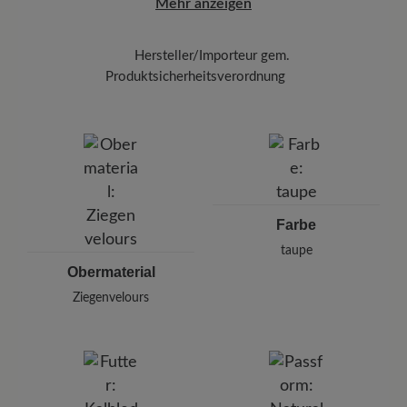
Mehr anzeigen
besprühen Sie die Oberfläche gleichmäßig
Hersteller/Importeur gem.
Produktsicherheitsverordnung
Marke:
BÄR
BÄR GmbH
Pleidelsheimer Str. 15/1, 74321 Bietigheim-Bissingen,
Deutschland
E-mail:
kundenbetreuung@baer-schuhe.de
Telefon: 0800 51 65 65 56 (gebührenfrei)
Farbe
taupe
Obermaterial
Ziegenvelours