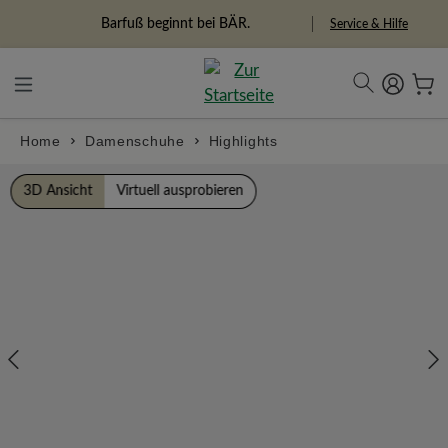
alt springen
Freiheitspioniere
Service & Hilfe
Home
Damenschuhe
Highlights
Bildergalerie überspringen
3D Ansicht
Virtuell ausprobieren