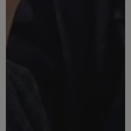
26. Februar 2025 13:34
Bewertung mit 2 von 5 Sternen
Leider an den Zehen zu flach
Das Leder ist entgegen der
Beschreibung ziemlich fest. Da er leider
auch im Zehenbereich ziemlich flach ist
(zur Zehenfreiheit gehört für mich auch
Platz nach oben!), gibt es Druck und
Spannung auf den Nagel des großen
Zeh. Schade, denn ich finde den Schuh
an unglaublich süß.
Unser Kommentar: Danke für die
Rückmeldung. Haben Sie eine Nr. größer
probiert? Ist bei diesem Modell