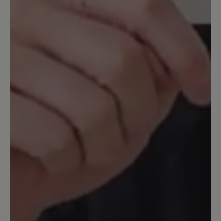
Ich liebe Bär Schuhe. Dieser Schuh ist in
der Farbe Pink wirklich unglaublich
schön. Leider stimmt die Größe 42
überhaupt nicht. Der Schuh ist
mindestens eine Nummer zu klein
bemessen. Leider ist er in dieser Farbe
auch nicht größer erhältlich. Wirklich
sehr schade. Ich hätte ihn zu gerne
gehabt. LG Maria
Unser Kommentar: Schade, dass Ihnen
unsere Elly nicht gepasst hat. Da ein Ballerina
nicht eingestellt werden kann, ist er immer ein
wenig enger geschnitten als ein Schnürschuh.
Ggf. je nach Stärke des Fußes passt eine
Nummer größer perfekt. Das diese in Ihrem
Fall nicht erhältlich ist, tut uns natürlich leid.