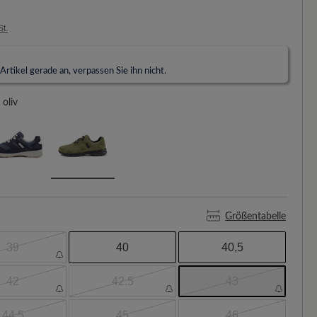
St.
rtikel gerade an, verpassen Sie ihn nicht.
oliv
Größentabelle
39
40
40,5
42
42.5
43
44,5
45
46