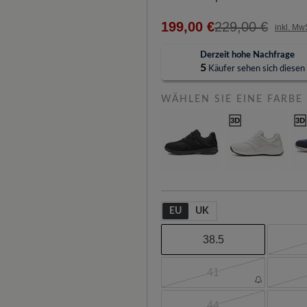
199,00 €
229,00 €
inkl. Mw
Derzeit hohe Nachfrage
5
Käufer sehen sich diesen A
WÄHLEN SIE EINE FARBE
EU
UK
38.5
41
44