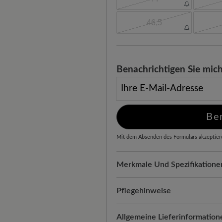
46,5
Benachrichtigen Sie mich
Ihre E-Mail-Adresse
Be
Mit dem Absenden des Formulars akzeptier
Merkmale Und Spezifikatione
Freeyourfeet!
Die perfekte Pa
Schuhe, handgefertigt hergeste
Pflegehinweise
Komfort für jeden Schritt:
Samt
Wenn es um die Pflege Ihrer 
Allgemeine Lieferinformation
Leichtigkeit von Textil. Diese 