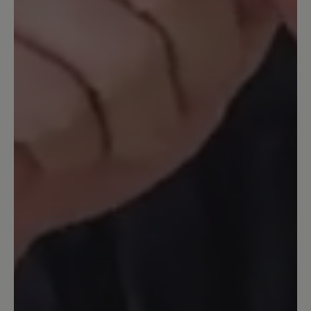
gepolsterter! Nichts drückt!
7. April 2022 18:47
Bewertung mit 4 von 5 Sternen
Mein erster Bär-Schuh seit Jahren
...und wie erwartet gibt er mit ein
wunderbares Laufgefühl. Dieser
erfreulich leichte Sportschuh wird
wegen meiner Fußprobleme als
Wanderschuh genutzt. Er wirkt luftig
und ist hoffentlich nicht so warm wie
meine anderen Sportschuhe. Optik sehr
nett, Farbe auch. Bin sehr zufrieden.