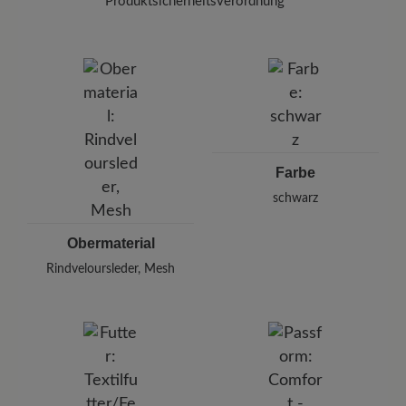
Carbon Pro
mit einem Abstand von 20-30 cm
Produktsicherheitsverordnung
auf – so schützen Sie Ihre Schuhe zuverlässig
Marke:
BÄR
vor Feuchtigkeit und Schmutz.
BÄR GmbH
Pleidelsheimer Str. 15/1, 74321 Bietigheim-Bissingen,
Deutschland
E-mail:
kundenbetreuung@baer-schuhe.de
Telefon: 0800 51 65 65 56 (gebührenfrei)
Farbe
schwarz
Obermaterial
Rindveloursleder, Mesh