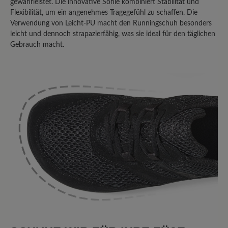
gewährleistet. Die innovative Sohle kombiniert Stabilität und
nicht weiterempfehlen.
Flexibilität, um ein angenehmes Tragegefühl zu schaffen. Die
Verwendung von Leicht-PU macht den Runningschuh besonders
leicht und dennoch strapazierfähig, was sie ideal für den täglichen
Gebrauch macht.
18. Juni 2024 10:49
Bewertung mit 5 von 5 Sternen
Frau.
Laufsohle ist ok.nur Stoff oben wir
immer enger.Siecherheitdetail
fehlen.coretours muss Mann noch
tragen können..
4. Juni 2024 17:18
Bewertung mit 3 von 5 Sternen