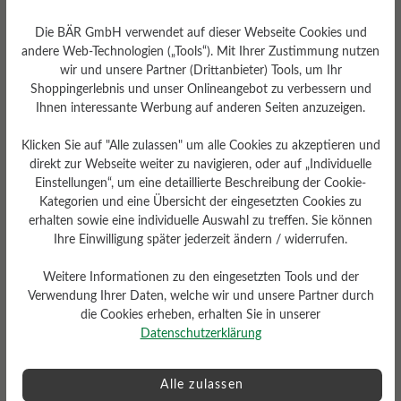
Die BÄR GmbH verwendet auf dieser Webseite Cookies und
andere Web-Technologien („Tools“). Mit Ihrer Zustimmung nutzen
wir und unsere Partner (Drittanbieter) Tools, um Ihr
Sohlentyp
Shoppingerlebnis und unser Onlineangebot zu verbessern und
D-Light-Sohle aus PU (Zwei-
Ihnen interessante Werbung auf anderen Seiten anzuzeigen.
Komponenten-Sohle)
Klicken Sie auf "Alle zulassen" um alle Cookies zu akzeptieren und
direkt zur Webseite weiter zu navigieren, oder auf „Individuelle
Einstellungen“, um eine detaillierte Beschreibung der Cookie-
Kategorien und eine Übersicht der eingesetzten Cookies zu
Bewertungen lesen
erhalten sowie eine individuelle Auswahl zu treffen. Sie können
Ihre Einwilligung später jederzeit ändern / widerrufen.
Weitere Informationen zu den eingesetzten Tools und der
8 von 8 Bewertungen
Verwendung Ihrer Daten, welche wir und unsere Partner durch
die Cookies erheben, erhalten Sie in unserer
Datenschutzerklärung
4.63 von 5 Sternen
Durchschnittliche Bewertung von
Alle zulassen