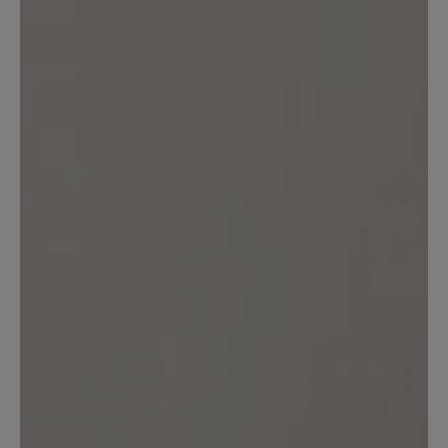
10. Mai 2023 15:23
Bewertung mit 5 von 5 Sternen
nicht ganz perfekt
Typisch Bär - super bequem - nur leider
ist das Material relativ rasch hinüber
und es zeigt sich ein Loch im Gewebe
15. April 2023 08:54
Bewertung mit 5 von 5 Sternen
Sehr bequem, aber...
... ich hätte mir eine stärkere Dämpfung