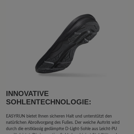
Sortiert nach
8
Bewertungen
3. Juni 2025 08:24
Bewertung mit 5 von 5 Sternen
Easyrun
Ich bin mit dem Schuh extrem
unzufrieden. Er wiegt doppelt so viel
wie herkömmliche Laufschuhe. Die
INNOVATIVE
Sohle ist kaum stoßgedämpft. Die Füße
SOHLENTECHNOLOGIE:
schwitzen im Schuh. Und am
schlimmsten ist, dass Fa. Bär nicht auf
EASYRUN bietet Ihnen sicheren Halt und unterstützt den
Fragen/Hinweise reagiert, die ich über
natürlichen Abrollvorgang des Fußes. Der weiche Auftritt wird
das Kontaktformular mehrfach
durch die erstklassig gedämpfte D-Light-Sohle aus Leicht-PU
geschrieben habe. Kann ich leider gar