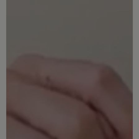
gewünscht. Im Vergleich mit Joe
Nimbles Addict ist die Sohle dieses
Schuhs weniger gut gedämpft. Die
Zehenbreite ist aber super, Material und
Farbe (grau.gelb) sehr gekungen und
färben bei mir nicht. Die Schnürung
habe ich durch andere Schnürbänder
besser an meinen Fuß angepasst. Jetzt
ist er perfekt.
13. April 2023 07:04
Bewertung mit 5 von 5 Sternen
Sehr bequem
Der Schuh ist sehr bequem und weich