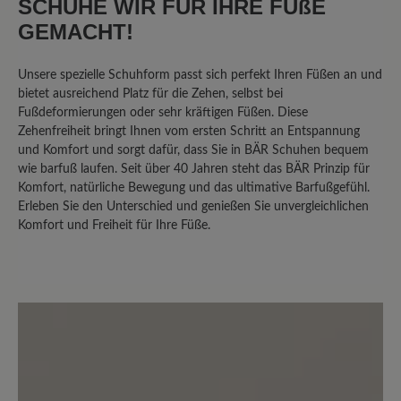
SCHUHE WIR FÜR IHRE FÜßE
leider nicht "optimal"
GEMACHT!
Es gab früher einen sehr ähnlichen
Unsere spezielle Schuhform passt sich perfekt Ihren Füßen an und
Schuh, der leider nicht mehr im
bietet ausreichend Platz für die Zehen, selbst bei
Sortiment erscheint. Das Modell
Fußdeformierungen oder sehr kräftigen Füßen. Diese
Zehenfreiheit bringt Ihnen vom ersten Schritt an Entspannung
Easyrun ist vom Grundaufbau fast
und Komfort und sorgt dafür, dass Sie in BÄR Schuhen bequem
gleich, aber im Fersenbereich nach oben
wie barfuß laufen. Seit über 40 Jahren steht das BÄR Prinzip für
höher geschnitten, für meine Füße
Komfort, natürliche Bewegung und das ultimative Barfußgefühl.
leider nicht geeignet, der
Erleben Sie den Unterschied und genießen Sie unvergleichlichen
Schuhoberrand ist sozusagen "hinten zu
Komfort und Freiheit für Ihre Füße.
hoch". Ausserdem hat der Schuh einen
starken Eigengeruch (wahrscheinlich
legt sich das ja mit der Zeit).
Normalerweise bin ich diesbezüglich
nicht empfindlich, aber der Geruch ist
schon ziemlich intensiv.