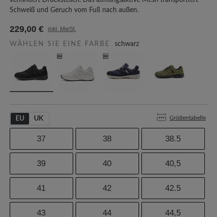
verhindert Druckstellen. Das atmungsaktive Mesh transportiert
Schweiß und Geruch vom Fuß nach außen.
229,00 €
inkl. MwSt.
WÄHLEN SIE EINE FARBE
schwarz
Größentabelle
EU
UK
37
38
38.5
39
40
40,5
41
42
42.5
43
44
44,5