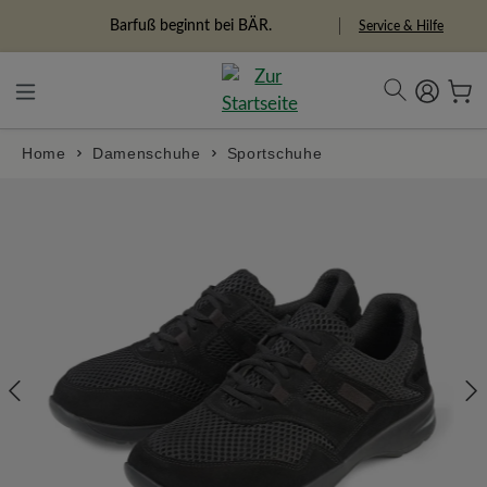
alt springen
Freiheitspioniere
Service & Hilfe
Home
Damenschuhe
Sportschuhe
Bildergalerie überspringen