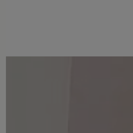
3 von 3 Bewertungen
4 von 5 Sternen
Durchschnittliche Bewertung
Perfekt (1)
Sehr gut (1)
Gut (1)
Akzeptierbar (0)