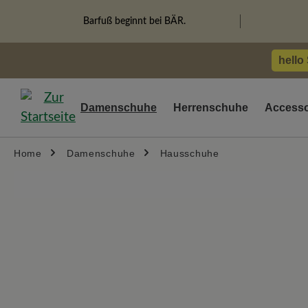
springen
Zur Hauptnavigation springen
Barfuß beginnt bei BÄR.
hello
Damenschuhe
Herrenschuhe
Accesso
Home
Damenschuhe
Hausschuhe
Bildergalerie überspringen