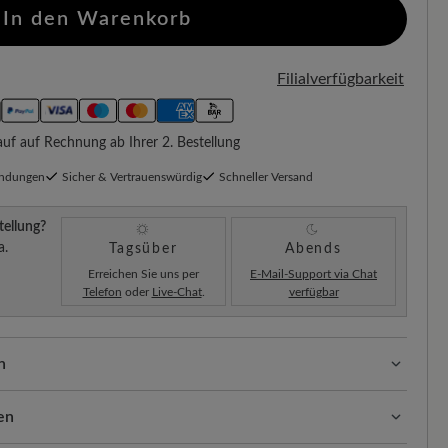
In den Warenkorb
Filialverfügbarkeit
f auf Rechnung ab Ihrer 2. Bestellung
endungen
Sicher & Vertrauenswürdig
Schneller Versand
tellung?
a.
Tagsüber
Abends
Erreichen Sie uns per
E-Mail-Support via Chat
Telefon
oder
Live-Chat
.
verfügbar
n
ssform mit 100% Zehenfreiheit. Natürlich geformte
llt.
en