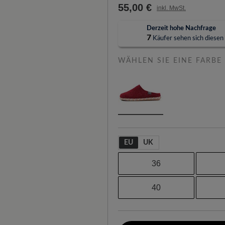
55,00 €
inkl. MwSt.
Derzeit hohe Nachfrage
7
Käufer sehen sich diesen A
WÄHLEN SIE EINE FARBE
EU
UK
36
40