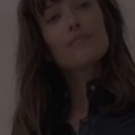
Gewicht. Von der Gr
0%
23. Oktober 2025 12:14
Bewertung mit 5 von 5
Soooo bequem
mit anderen
Federleicht... Warm
17. September 2022 21:11
Bewertung mit 4 von 5
Kuschelig warm