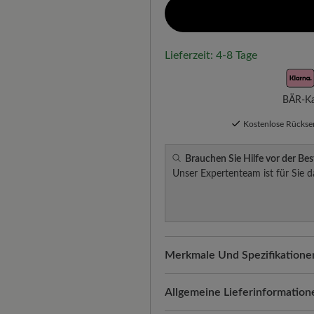
Lieferzeit: 4-8 Tage
BÄR-Kau
Kostenlose Rücks
Brauchen Sie Hilfe vor der Bes
Unser Expertenteam ist für Sie d
Merkmale Und Spezifikatione
Freeyourfeet!
Die perfekte Pa
Schuhe, handgefertigt hergeste
Allgemeine Lieferinformation