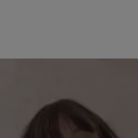
29. Oktober 2025 16:57
 von 4 von 5 Sternen
33%
Bewertung mit 3 von 5
Nicht sooooo toll
33%
33%
Der Schuh ist schon
aber zu schwer. De
0%