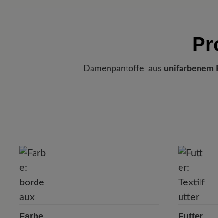
Pr
Damenpantoffel aus
unifarbenem F
Farbe
Futter