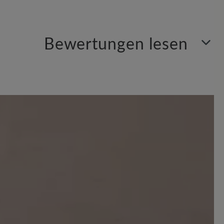
Bewertungen lesen
Sortiert nach
3
Bewertungen
 Sternen
 schön und auch bequem, mir ist er
r hängt einem am Fuß wie so ein