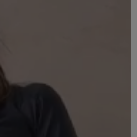
öße her fällt er normal aus.
 Sternen
.... man bzw. Frau schwitz nicht darin
 Sternen