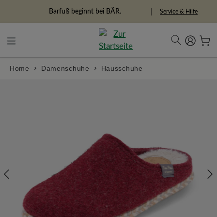
alt springen
Freiheitspioniere
Service & Hilfe
Home
Damenschuhe
Hausschuhe
Bildergalerie überspringen