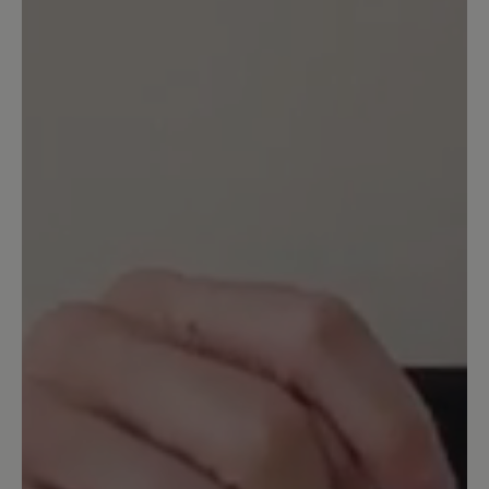
Von der Größe her fällt er normal aus.
23. Oktober 2025 12:14
Bewertung mit 5 von 5 Sternen
Soooo bequem
Federleicht... Warm.... man bzw. Frau
schwitz nicht darin
17. September 2022 21:11
Bewertung mit 4 von 5 Sternen
Kuschelig warm