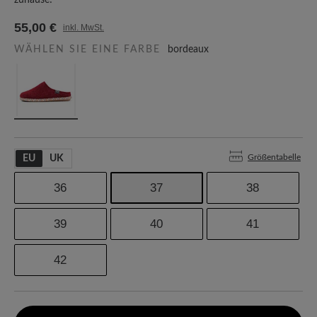
zuhause!
55,00 €
inkl. MwSt.
WÄHLEN SIE EINE FARBE
bordeaux
Größentabelle
EU
UK
36
37
38
39
40
41
42