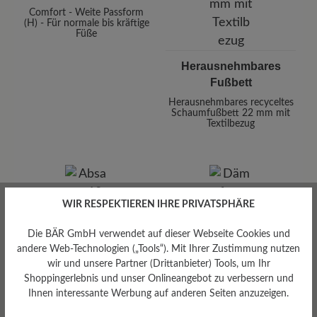
Comfort - Weite Passform
(H) - Für normale bis kräftige
Füße
Herausnehmbares
Fußbett
Herausnehmbares recyceltes
Schaumfußbett 22 mm mit
Textilbezug
WIR RESPEKTIEREN IHRE PRIVATSPHÄRE
Die BÄR GmbH verwendet auf dieser Webseite Cookies und
Absatz
andere Web-Technologien („Tools“). Mit Ihrer Zustimmung nutzen
Dämpfungsgrad
10 mm
wir und unsere Partner (Drittanbieter) Tools, um Ihr
gering
Shoppingerlebnis und unser Onlineangebot zu verbessern und
Ihnen interessante Werbung auf anderen Seiten anzuzeigen.