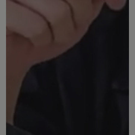
Sehr bequeme und kuschelige
Hausschuhe mit Socken als auch barfuß.