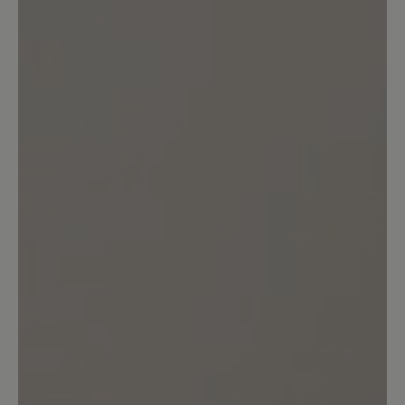
Kunden.
Bewertung schreiben
Sortiert nach
3
Bewertungen
29. Oktober 2025 16:57
Bewertung mit 3 von 5 Sternen
Nicht sooooo toll
Der Schuh ist schon schön und auch
bequem, mir ist er aber zu schwer. Der
hängt einem am Fuß wie so ein Gewicht.