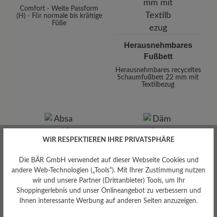
Comfort - Weite Passform
(H) - Für normale bis kräftige
Füße
Herausnehmbares
Fußbett
Herausnehmbares recyceltes
Schaumfußbett 22 mm mit
Textilbezug
WIR RESPEKTIEREN IHRE PRIVATSPHÄRE
Die BÄR GmbH verwendet auf dieser Webseite Cookies und
Absatz
andere Web-Technologien („Tools“). Mit Ihrer Zustimmung nutzen
Dämpfungsgrad
10 mm
wir und unsere Partner (Drittanbieter) Tools, um Ihr
gering
Shoppingerlebnis und unser Onlineangebot zu verbessern und
Ihnen interessante Werbung auf anderen Seiten anzuzeigen.