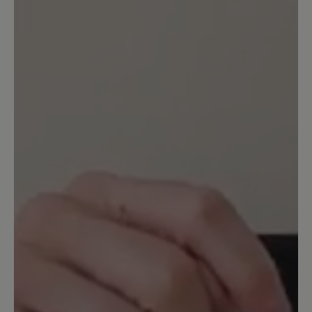
Von der Größe her fällt er normal aus.
23. Oktober 2025 12:14
Bewertung mit 5 von 5 Sternen
Soooo bequem
Federleicht... Warm.... man bzw. Frau
schwitz nicht darin
17. September 2022 21:11
Bewertung mit 4 von 5 Sternen
Kuschelig warm