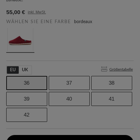
zuhause!
55,00 €
inkl. MwSt.
WÄHLEN SIE EINE FARBE
bordeaux
Größentabelle
EU
UK
36
37
38
39
40
41
42