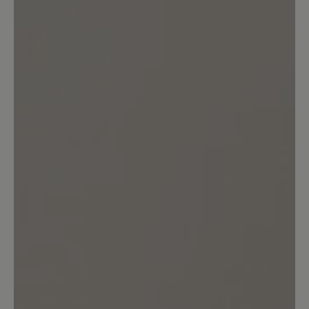
Kunden.
Bewertung schreiben
Sortiert nach
3
Bewertungen
29. Oktober 2025 16:57
Bewertung mit 3 von 5 Sternen
Nicht sooooo toll
Der Schuh ist schon schön und auch
bequem, mir ist er aber zu schwer. Der
hängt einem am Fuß wie so ein Gewicht.