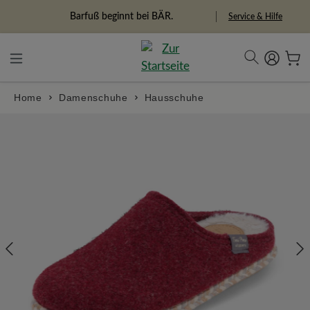
alt springen
Freiheitspioniere
Service & Hilfe
Home
Damenschuhe
Hausschuhe
Bildergalerie überspringen