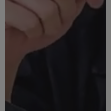
Sehr bequeme und kuschelige
Hausschuhe mit Socken als auch barfuß.