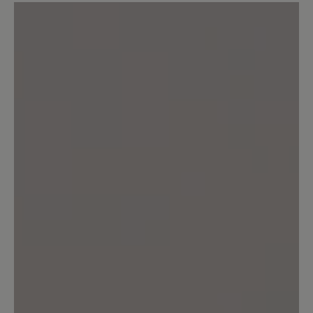
Durchschnittliche Bewertung von
Bewerten Sie dieses Produkt!
Teilen Sie Ihre Erfahrungen mit anderen
Kunden.
Bewertung schreiben
Keine Bewertungen gefunden. Teilen Sie Ihre Erfahrungen
mit anderen.