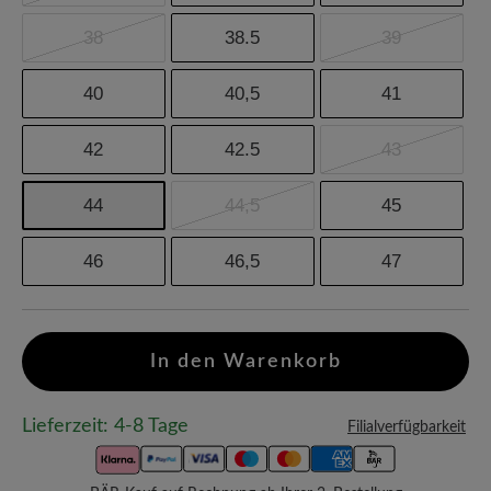
38
38.5
39
40
40,5
41
42
42.5
43
44
44,5
45
46
46,5
47
In den Warenkorb
Lieferzeit: 4-8 Tage
Filialverfügbarkeit