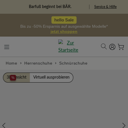
alt springen
Barfuß beginnt bei BÄR.
Service & Hilfe
hello Sale
Bis zu -50% Ersparnis auf ausgewählte Modelle*
jetzt shoppen
Home
Herrenschuhe
Schnürschuhe
Bildergalerie überspringen
3D Ansicht
Virtuell ausprobieren
%