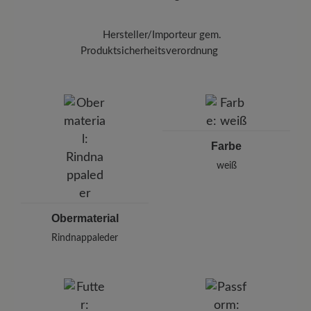
und gleichmäßig mit einem weichen Tuch auf.
Zum Abschluss schützen Sie Ihre Schuhe mit
dem
Carbon Pro (400 ml)
Halten Sie dabei
Hersteller/Importeur gem.
einen Abstand von 20-30 cm ein.
Produktsicherheitsverordnung
Marke:
BÄR
BÄR GmbH
Pleidelsheimer Str. 15/1, 74321 Bietigheim-Bissingen,
Deutschland
E-mail:
kundenbetreuung@baer-schuhe.de
Farbe
Telefon: 0800 51 65 65 56 (gebührenfrei)
weiß
Obermaterial
Rindnappaleder