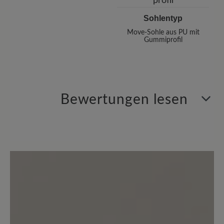
Sohlentyp
Move-Sohle aus PU mit
Gummiprofil
Bewertungen lesen
0 von 0 Bewertungen
Durchschnittliche Bewertung von
Bewerten Sie dieses Produkt!
Teilen Sie Ihre Erfahrungen mit anderen