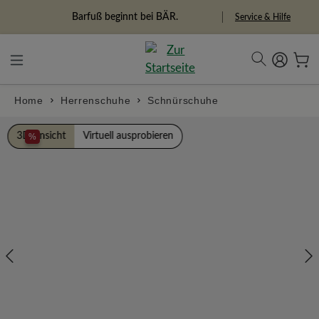
alt springen
Freiheitspioniere
Service & Hilfe
Home
Herrenschuhe
Schnürschuhe
Bildergalerie überspringen
3D Ansicht
Virtuell ausprobieren
%