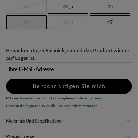
44
44,5
45
46
46,5
47
Benachrichtigen Sie mich, sobald das Produkt wieder
auf Lager ist.
Ihre E-Mail-Adresse
Benachrichtigen Sie mich
Mit dem Absenden des Formulars akzeptiere ich die
Allgemeinen
Geschäftsbedingungen
sowie die
Datenschutzbestimmungen
Merkmale Und Spezifikationen
Freeyourfeet!
Die perfekte Passform mit 100% Zehenfreiheit.
Natürlich geformte Schuhe, handgefertigt hergestellt.
Pflegehinweise