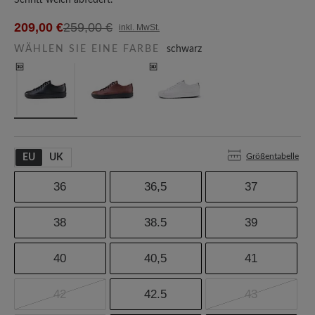
Schritt weich abfedert.
209,00 €
259,00 €
inkl. MwSt.
WÄHLEN SIE EINE FARBE
schwarz
Größentabelle
EU
UK
36
36,5
37
38
38.5
39
40
40,5
41
42
42.5
43