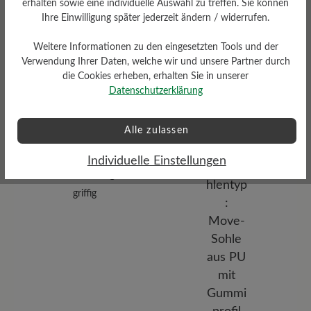
erhalten sowie eine individuelle Auswahl zu treffen. Sie können
Ihre Einwilligung später jederzeit ändern / widerrufen.
Dämpfungsgrad
Funktionalität
mittel
Weitere Informationen zu den eingesetzten Tools und der
Verwendung Ihrer Daten, welche wir und unsere Partner durch
Atmungsaktiv
die Cookies erheben, erhalten Sie in unserer
Datenschutzerklärung
Alle zulassen
Individuelle Einstellungen
Profilierung
griffig