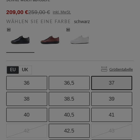
Schritt weich abfedert.
209,00 €
259,00 €
inkl. MwSt.
WÄHLEN SIE EINE FARBE
schwarz
Größentabelle
EU
UK
36
36,5
37
38
38.5
39
40
40,5
41
42
42.5
43