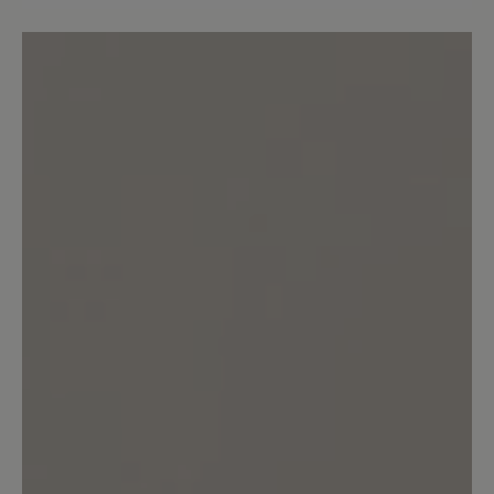
Durchschnittliche Bewertung von
Bewerten Sie dieses Produkt!
Teilen Sie Ihre Erfahrungen mit anderen
Kunden.
Bewertung schreiben
Keine Bewertungen gefunden. Teilen Sie Ihre Erfahrungen
mit anderen.