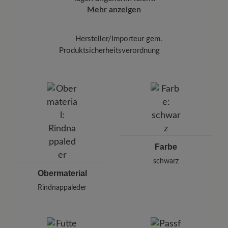
farblich passende Pflegecreme (50 ml) dünn
Funktionalität:
Atmungsaktiv
Mehr anzeigen
und gleichmäßig mit einem weichen Tuch auf.
Zum Abschluss schützen Sie Ihre Schuhe mit
dem
Carbon Pro (400 ml)
Halten Sie dabei
Hersteller/Importeur gem.
einen Abstand von 20-30 cm ein.
Produktsicherheitsverordnung
Marke:
BÄR
BÄR GmbH
Pleidelsheimer Str. 15/1, 74321 Bietigheim-Bissingen,
Deutschland
E-mail:
kundenbetreuung@baer-schuhe.de
Telefon: 0800 51 65 65 56 (gebührenfrei)
Farbe
schwarz
Obermaterial
Rindnappaleder