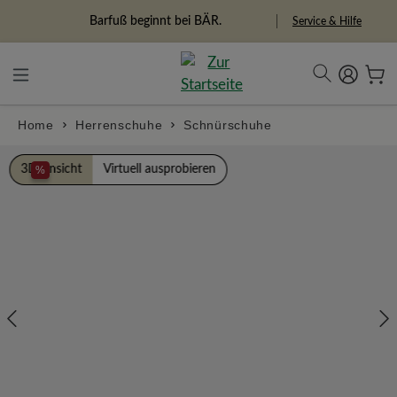
alt springen
Freiheitspioniere
Service & Hilfe
Home
Herrenschuhe
Schnürschuhe
Bildergalerie überspringen
3D Ansicht
Virtuell ausprobieren
%