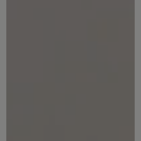
Wäre mit schwarzer Sneaker-Sohle
perfekt fürs Büro. Helle Sohle geht halt
gar nicht.