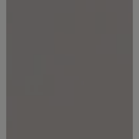
Bewertung mit 2 von 5 Sternen
Leider kein Barfußschuh
Die Sohle hat einen Absatz an der Ferse,
es ist also leider kein Barfußschuh mit
Nullabsatz. Daher für mich
disqualifiziert, musste ich zurücksenden.
Die Qualität von Material und
Verarbeitung machte allerdings einen
Top-Eindruck!
7. Juni 2023 20:57
Bewertung mit 5 von 5 Sternen
Knapp vorbei