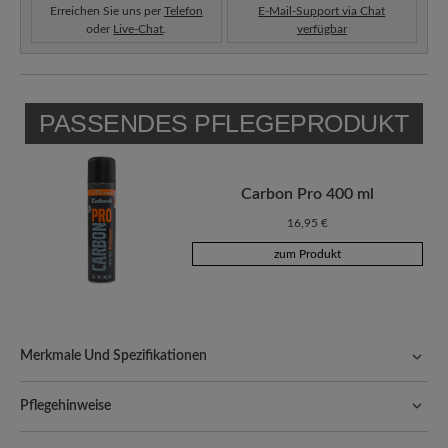
Erreichen Sie uns per
Telefon
E-Mail-Support via Chat
oder
Live-Chat
.
verfügbar
PASSENDES PFLEGEPRODUKT
Carbon Pro 400 ml
16,95 €
zum Produkt
Merkmale Und Spezifikationen
Freeyourfeet!
Die perfekte Passform mit 100% Zehenfreiheit.
Natürlich geformte Schuhe, handgefertigt hergestellt.
Pflegehinweise
Qualität, die man spürt:
Gefettetes Rindnappaleder punktet mit
Gefettetes Nappaleder ist besonders strapazierfähig und