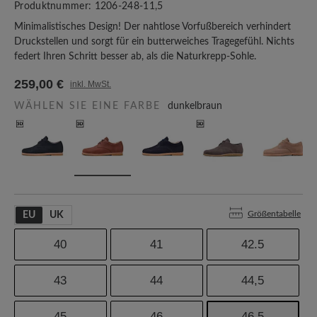
Produktnummer:
1206-248-11,5
Minimalistisches Design! Der nahtlose Vorfußbereich verhindert
Druckstellen und sorgt für ein butterweiches Tragegefühl. Nichts
federt Ihren Schritt besser ab, als die Naturkrepp-Sohle.
259,00 €
inkl. MwSt.
WÄHLEN SIE EINE FARBE
dunkelbraun
Größentabelle
EU
UK
40
41
42.5
43
44
44,5
45
46
46,5