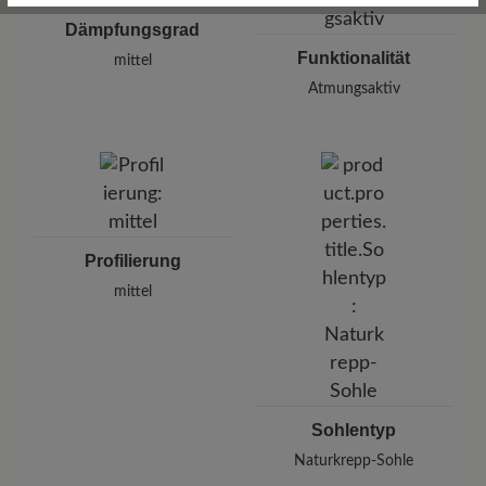
Dämpfungsgrad
Funktionalität
mittel
Atmungsaktiv
Profilierung
mittel
Sohlentyp
Naturkrepp-Sohle