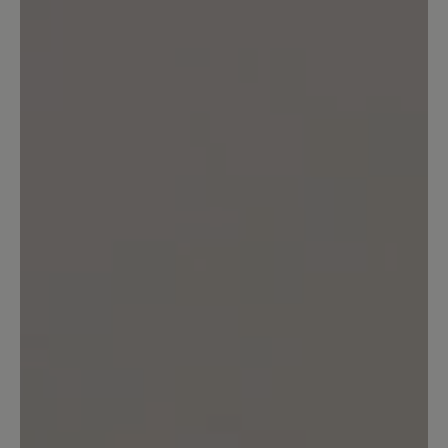
Bewertung mit 5 von 5 Sternen
Knapp vorbei
Wäre mit schwarzer Sneaker-Sohle
perfekt fürs Büro. Helle Sohle geht halt
gar nicht.