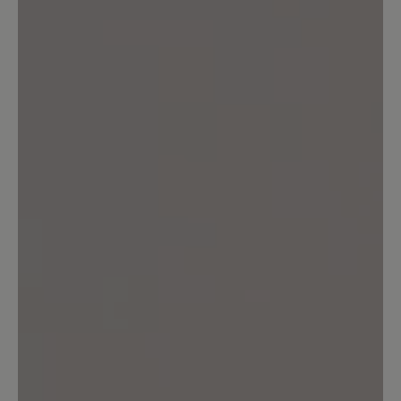
2
Bewertungen
26. Juni 2025 20:42
Bewertung mit 2 von 5 Sternen
Leider kein Barfußschuh
Die Sohle hat einen Absatz an der Ferse,
es ist also leider kein Barfußschuh mit
Nullabsatz. Daher für mich
disqualifiziert, musste ich zurücksenden.
Die Qualität von Material und
Verarbeitung machte allerdings einen
Top-Eindruck!
7. Juni 2023 20:57