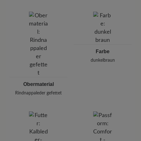
Marke:
BÄR
BÄR GmbH
Pleidelsheimer Str. 15/1, 74321 Bietigheim-Bissingen,
Deutschland
E-mail:
kundenbetreuung@baer-schuhe.de
Telefon: 0800 51 65 65 56 (gebührenfrei)
Farbe
dunkelbraun
Obermaterial
Rindnappaleder gefettet