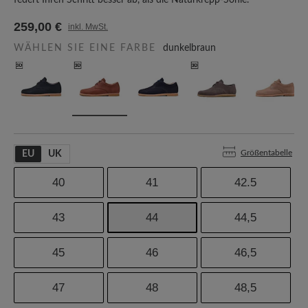
federt Ihren Schritt besser ab, als die Naturkrepp-Sohle.
259,00 €
inkl. MwSt.
WÄHLEN SIE EINE FARBE
dunkelbraun
Größentabelle
EU
UK
40
41
42.5
43
44
44,5
45
46
46,5
47
48
48,5