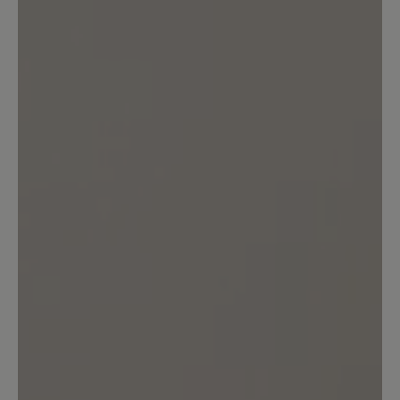
Bewertung schreiben
Sortiert nach
2
Bewertungen
12. Oktober 2025 11:41
Bewertung mit 5 von 5 Sternen
your shoes never fail me.
se well made, extremely comfortable
from the moment i put them on. thank
you.
24. September 2024 13:10