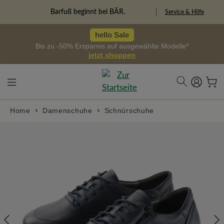
alt springen
Freiheitspioniere
Service & Hilfe
hello Sale
Bis zu -50% Ersparnis auf ausgewählte Modelle*
jetzt shoppen
Home
Damenschuhe
Schnürschuhe
Bildergalerie überspringen