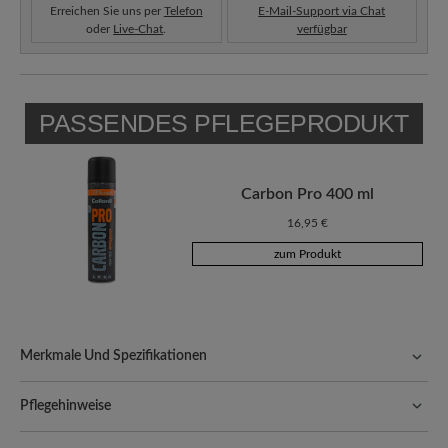
Erreichen Sie uns per
Telefon
E-Mail-Support via Chat
oder
Live-Chat
.
verfügbar
PASSENDES PFLEGEPRODUKT
Carbon Pro 400 ml
16,95 €
zum Produkt
Merkmale Und Spezifikationen
Freeyourfeet!
Die perfekte Passform mit 100% Zehenfreiheit.
Natürlich geformte Schuhe, handgefertigt hergestellt.
Pflegehinweise
Qualität, die man spürt:
Geschmeidige, glatte Oberfläche, die
Eine gründliche und regelmäßige Behandlung Ihrer Schuhe ist der