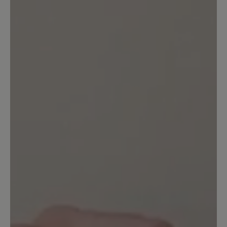
Bewertung mit 5 von 5 Sternen
Ein edler und superbequemer Schuh
Ich habe bereits den Vorgänger Jolanda.
Dieser Cleo hier ist aber noch besser.
Die Sohle ist superweich und man läuft
so bequem damit. Durch
denReißverschluss hat man den Schuh
schnell angezogen. Er sieht sehr edel
aus. Verbindet chic mit Bequemlichkeit.