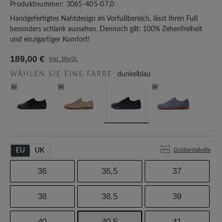
Produktnummer:
3065-405-07,0
Handgefertigtes Nahtdesign im Vorfußbereich, lässt Ihren Fuß
besonders schlank aussehen. Dennoch gilt: 100% Zehenfreiheit
und einzigartiger Komfort!
189,00 €
inkl. MwSt.
WÄHLEN SIE EINE FARBE
dunkelblau
Größentabelle
EU
UK
36
36,5
37
38
38.5
39
40
40,5
41