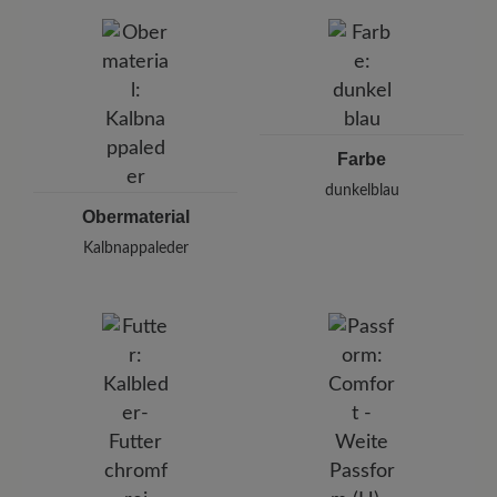
BÄR GmbH
Pleidelsheimer Str. 15/1, 74321 Bietigheim-Bissingen,
Deutschland
E-mail:
kundenbetreuung@baer-schuhe.de
Telefon: 0800 51 65 65 56 (gebührenfrei)
Farbe
dunkelblau
Obermaterial
Kalbnappaleder