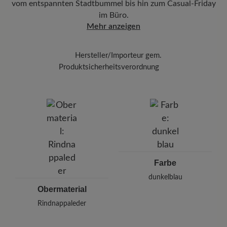
vom entspannten Stadtbummel bis hin zum Casual-Friday
und gleichmäßig mit einem weichen Tuch auf.
im Büro.
Zum Abschluss schützen Sie Ihre Schuhe mit
Mehr anzeigen
dem
Carbon Pro (400 ml)
Halten Sie dabei
einen Abstand von 20-30 cm ein.
Hersteller/Importeur gem.
Produktsicherheitsverordnung
Marke:
BÄR
BÄR GmbH
Pleidelsheimer Str. 15/1, 74321 Bietigheim-Bissingen,
Deutschland
E-mail:
kundenbetreuung@baer-schuhe.de
Telefon: 0800 51 65 65 56 (gebührenfrei)
Farbe
dunkelblau
Obermaterial
Rindnappaleder