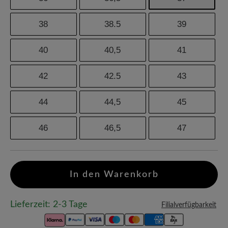
38
38.5
39
40
40,5
41
42
42.5
43
44
44,5
45
46
46,5
47
In den Warenkorb
Lieferzeit: 2-3 Tage
Filialverfügbarkeit