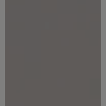
Bewerten Sie dieses Produkt!
Teilen Sie Ihre Erfahrungen mit anderen
Kunden.
Bewertung schreiben
Keine Bewertungen gefunden. Teilen Sie Ihre Erfahrungen
mit anderen.