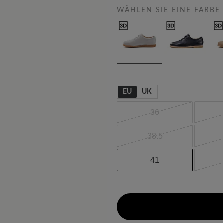
WÄHLEN SIE EINE FARBE
EU
UK
36
38.5
41