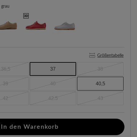
grau
Größentabelle
36,5
37
38
39
40
40,5
42
42.5
43
In den Warenkorb