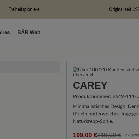
Freiheitspioniere
Original seit 19
ires
BÄR Welt
CAREY
Produktnummer:
2649-111-0
Minimalistisches Design! Der 
für ein butterweiches Tragegefü
Naturkrepp-Sohle.
199,00 €
219,00 €
inkl. Mw