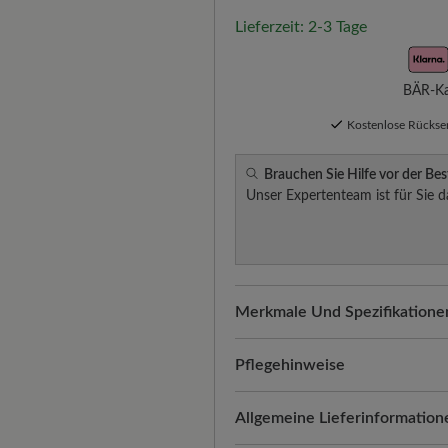
Lieferzeit: 2-3 Tage
BÄR-Kau
Kostenlose Rücks
Brauchen Sie Hilfe vor der Bes
Unser Expertenteam ist für Sie d
Merkmale Und Spezifikatione
Freeyourfeet!
Die perfekte Pa
Schuhe, handgefertigt hergeste
Pflegehinweise
Qualität, die man spürt:
Glatte
Eine gründliche und regelmäßi
Allgemeine Lieferinformation
Alltagstauglichkeit vereint. Ro
Langlebigkeit und einem gepf