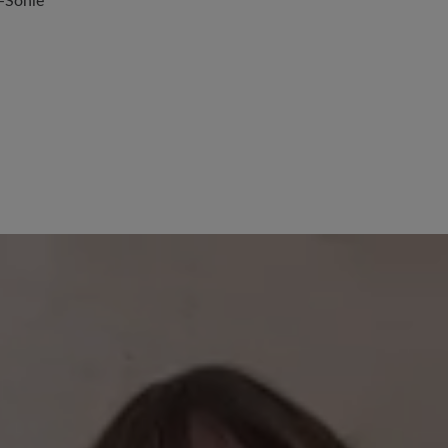
-Sohle
Keine Bewertungen gefund
 von 0 von 5 Sternen
mit anderen