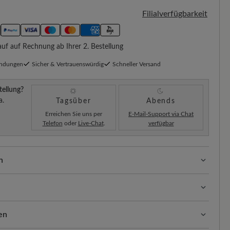
Filialverfügbarkeit
f auf Rechnung ab Ihrer 2. Bestellung
endungen
Sicher & Vertrauenswürdig
Schneller Versand
tellung?
a.
Tagsüber
Abends
Erreichen Sie uns per
E-Mail-Support via Chat
Telefon
oder
Live-Chat
.
verfügbar
n
ssform mit 100% Zehenfreiheit. Natürlich geformte
llt.
, strapazierfähige Oberfläche, die Langlebigkeit und
ge Behandlung Ihrer Schuhe ist der Schlüssel zu
en
bustes Leder ist super pflegeleicht.
legten Aussehen. So geht’s: