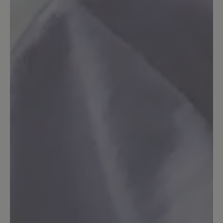
Bozen Hausschuh
Solide Qualität, wärmt auch gut. Gut
auch die rutschfeste Sohle. Aber der
Schuh ist offensichtlich nicht aus dem
Hause Bär. Trägt kein Bär-Logo;
außerdem hat die Einlegesohle einen
leichten Absatz. Was ist der Sinn? Und
aufpassen: Die jahrelang richtige Größe
44 passt nicht - der Schuh ist zu kurz.
Also eine Nummer größer bestellen!
13. März 2020 08:11
Bewertung mit 4 von 5 Sternen
Bozen Hausschuh