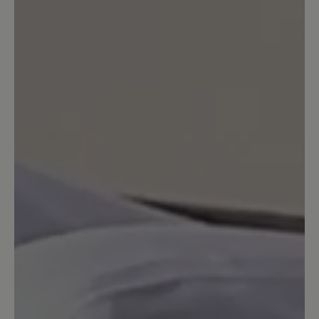
einsenden. Aber bitte beachten Sie, dass
Verschleiß von der Garantie ausgeschlossen ist.
Ihr BÄR Team.
3. August 2022 11:11
Bewertung mit 5 von 5 Sternen
Sehr bequemer Schuh
Toll verarbeitet und sehr bequem und
guter Halt.
13. März 2020 11:00
Bewertung mit 3 von 5 Sternen