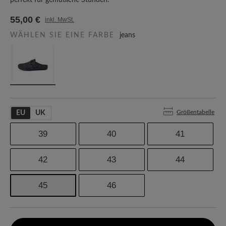
perfekt für gemütliche Stunden.
55,00 €
inkl. MwSt.
WÄHLEN SIE EINE FARBE
jeans
Größentabelle
EU
UK
39
40
41
42
43
44
45
46