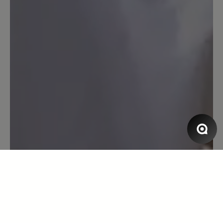
Der Schuh ist solide und hält warm.
Anscheinend aber kein Original-Bär
Produktion. Die Größe stimmt nicht mit
den üblichen Bär-Größen überein. Seit
über 10 Jahren trage ich Größe 44. Bei
diesem Schuh war mir Größe 44
deutlich zu kurz. Also Empfehlung: 1
Nummer größer als sonst bestellen.