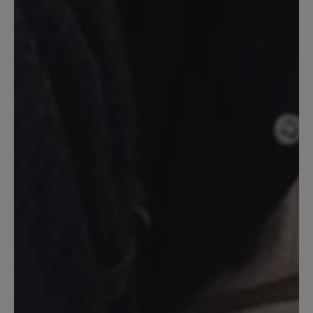
Bozen Hausschuh
Solide Qualität, wärmt auch gut. Gut
auch die rutschfeste Sohle. Aber der
Schuh ist offensichtlich nicht aus dem
Hause Bär. Trägt kein Bär-Logo;
außerdem hat die Einlegesohle einen
leichten Absatz. Was ist der Sinn? Und
aufpassen: Die jahrelang richtige Größe
44 passt nicht - der Schuh ist zu kurz.
Also eine Nummer größer bestellen!
13. März 2020 08:11
Bewertung mit 4 von 5 Sternen
Bozen Hausschuh