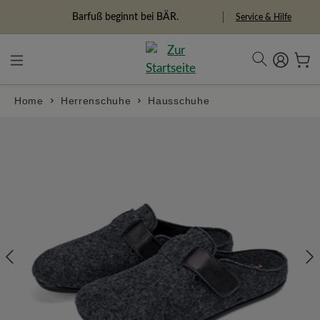
alt springen
Freiheitspioniere
Service & Hilfe
Home
Herrenschuhe
Hausschuhe
Bildergalerie überspringen