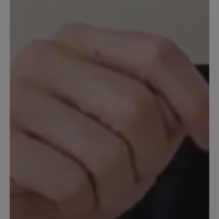
gemacht. Nach wenigen Wochen war
bereits die herausnehmbare Sohle
abgewetzt und nach ca. 5 Monaten
bildete sich im Bereich der Zehen ein
Loch auf der Oberseite. Daher kann ich
diese Schuhe absolut nicht empfehlen.
Das Material "Filz" ist wahrscheinlich
ungeeignet, weil es nicht strapazierfähig
genug ist. Eine Mail, die ich inklusive
Fotos an den Kundenservice geschickt
hatte, wurde mit dem Hinweis ignoriert,
dass es eine zu hohe Auslastung gäbe
und ich solle dieselbe Mail nochmals
schicken.
Unser Kommentar: Vielen Dank für Ihre
Rückmeldung. Wir bedauern, dass Sie nicht
zufrieden sind. Gerne können Sie die Schuhe
zur Prüfung eines Gewährleistungsanspruchs