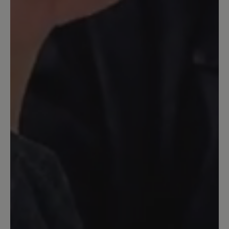
einsenden. Aber bitte beachten Sie, dass
Verschleiß von der Garantie ausgeschlossen ist.
Ihr BÄR Team.
3. August 2022 11:11
Bewertung mit 5 von 5 Sternen
Sehr bequemer Schuh
Toll verarbeitet und sehr bequem und
guter Halt.
13. März 2020 11:00
Bewertung mit 3 von 5 Sternen