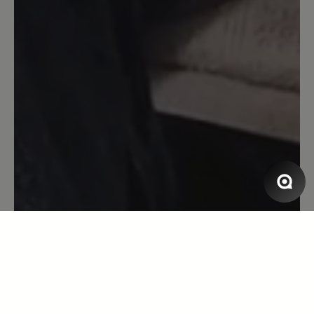
Der Schuh ist solide und hält warm.
Anscheinend aber kein Original-Bär
Produktion. Die Größe stimmt nicht mit
den üblichen Bär-Größen überein. Seit
über 10 Jahren trage ich Größe 44. Bei
diesem Schuh war mir Größe 44
deutlich zu kurz. Also Empfehlung: 1
Nummer größer als sonst bestellen.