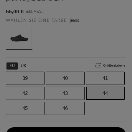
perfekt für gemütliche Stunden.
55,00 €
inkl. MwSt.
WÄHLEN SIE EINE FARBE
jeans
Größentabelle
EU
UK
39
40
41
42
43
44
45
46