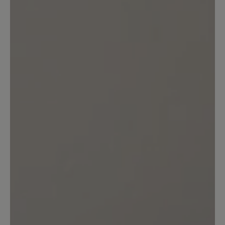
Sehr zufrieden
Ich kann die teilweise schlechten
Bewertungen nicht nachvollziehen. Bei
mir passen die Schuhe, ich finde sie sehr
bequem und das Material und die
Verarbeitung sind hochwertig. Ich
würde sie wieder kaufen.
13. Mai 2025 06:10
Bewertung mit 1 von 5 Sternen
Schlechte Qualität
Ich habe leider sehr schlechte
Erfahrungen mit diesen Hausschuhen