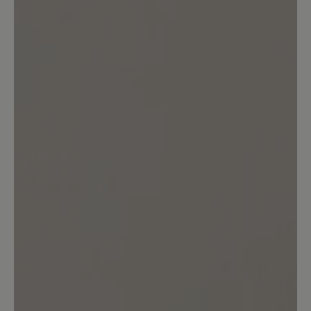
Bewerten Sie dieses Produkt!
Teilen Sie Ihre Erfahrungen mit anderen
Kunden.
Bewertung schreiben
Sortiert nach
5
Bewertungen
30. Juli 2025 07:25
Bewertung mit 5 von 5 Sternen