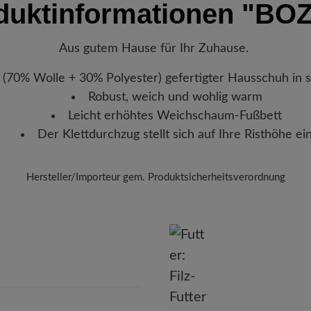
duktinformationen
"BO
Vorteil der Sohle:
Flexible Gum
verlassen hat, erhalten Sie ei
Lassen Sie die Hausschuh
Abriebfestigkeit, ideal für na
Sendungsnummer können Sie g
vermeiden Sie direkte Hit
Lieblingsstück gerade befindet
verformen.
Aus gutem Hause für Ihr Zuhause.
Herausnehmbares Fußbett:
2
außergewöhnlich weiche Däm
 (70% Wolle + 30% Polyester) gefertigter Hausschuh in 
Funktionalität:
Atmungsaktiv
Robust, weich und wohlig warm
Leicht erhöhtes Weichschaum-Fußbett
Der Klettdurchzug stellt sich auf Ihre Risthöhe ei
Hersteller/Importeur gem. Produktsicherheitsverordnung
Marke: Florett
Florett GmbH
Weinbergstr. 15, 93413 Cham, Deutschland
E-Mail: info@florett.de