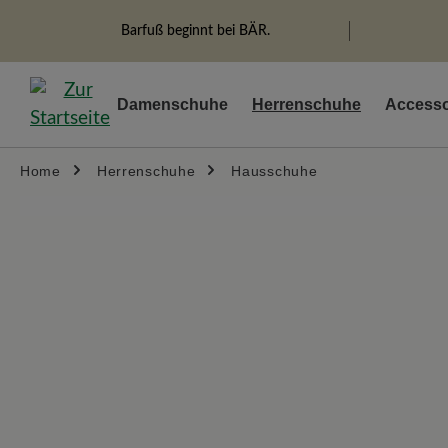
springen
Zur Hauptnavigation springen
Barfuß beginnt bei BÄR.
Damenschuhe
Herrenschuhe
Accesso
Home
Herrenschuhe
Hausschuhe
Bildergalerie überspringen