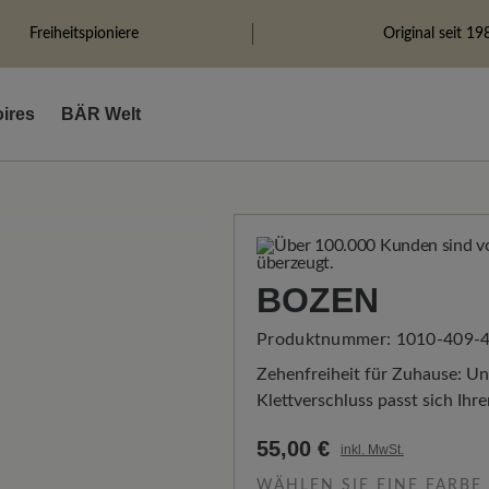
Freiheitspioniere
Original seit 19
ires
BÄR Welt
BOZEN
Produktnummer:
1010-409-
Zehenfreiheit für Zuhause: Un
Klettverschluss passt sich Ihr
55,00 €
inkl. MwSt.
WÄHLEN SIE EINE FARBE