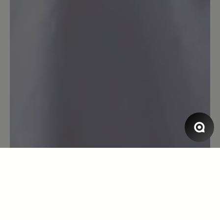
Der Schuh ist solide und hält warm.
Anscheinend aber kein Original-Bär
Produktion. Die Größe stimmt nicht mit
den üblichen Bär-Größen überein. Seit
über 10 Jahren trage ich Größe 44. Bei
diesem Schuh war mir Größe 44
deutlich zu kurz. Also Empfehlung: 1
Nummer größer als sonst bestellen.