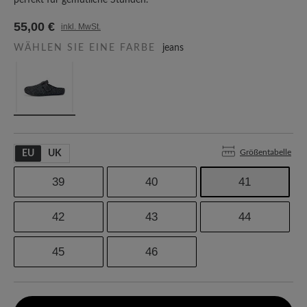
perfekt für gemütliche Stunden.
55,00 €
inkl. MwSt.
WÄHLEN SIE EINE FARBE
jeans
Größentabelle
EU
UK
39
40
41
42
43
44
45
46