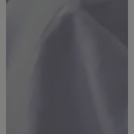
Bozen Hausschuh
Solide Qualität, wärmt auch gut. Gut
auch die rutschfeste Sohle. Aber der
Schuh ist offensichtlich nicht aus dem
Hause Bär. Trägt kein Bär-Logo;
außerdem hat die Einlegesohle einen
leichten Absatz. Was ist der Sinn? Und
aufpassen: Die jahrelang richtige Größe
44 passt nicht - der Schuh ist zu kurz.
Also eine Nummer größer bestellen!
13. März 2020 08:11
Bewertung mit 4 von 5 Sternen
Bozen Hausschuh