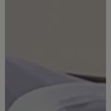
einsenden. Aber bitte beachten Sie, dass
Verschleiß von der Garantie ausgeschlossen ist.
Ihr BÄR Team.
3. August 2022 11:11
Bewertung mit 5 von 5 Sternen
Sehr bequemer Schuh
Toll verarbeitet und sehr bequem und
guter Halt.
13. März 2020 11:00
Bewertung mit 3 von 5 Sternen