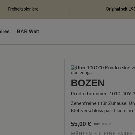
Freiheitspioniere
Original seit 19
ires
BÄR Welt
BOZEN
Produktnummer:
1010-409-
Zehenfreiheit für Zuhause: Un
Klettverschluss passt sich Ihr
55,00 €
inkl. MwSt.
WÄHLEN SIE EINE FARBE