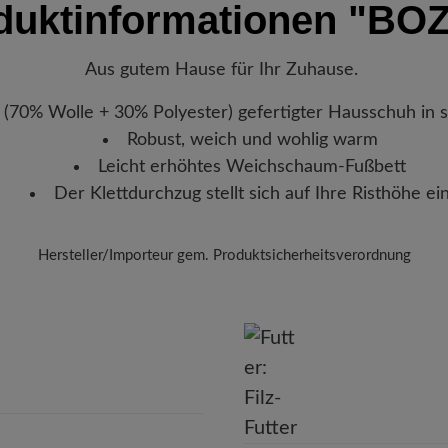
duktinformationen
"BO
Vorteil der Sohle:
Flexible Gum
verlassen hat, erhalten Sie ei
Lassen Sie die Hausschuh
Abriebfestigkeit, ideal für na
Sendungsnummer können Sie g
vermeiden Sie direkte Hit
Lieblingsstück gerade befindet
verformen.
Aus gutem Hause für Ihr Zuhause.
Herausnehmbares Fußbett:
2
außergewöhnlich weiche Däm
 (70% Wolle + 30% Polyester) gefertigter Hausschuh in 
Funktionalität:
Atmungsaktiv
Robust, weich und wohlig warm
Leicht erhöhtes Weichschaum-Fußbett
Der Klettdurchzug stellt sich auf Ihre Risthöhe ei
Hersteller/Importeur gem. Produktsicherheitsverordnung
Marke: Florett
Florett GmbH
Weinbergstr. 15, 93413 Cham, Deutschland
E-Mail: info@florett.de