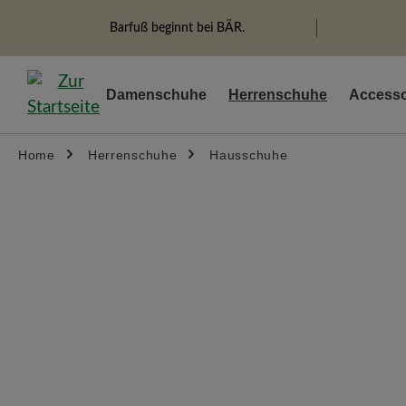
springen
Zur Hauptnavigation springen
Barfuß beginnt bei BÄR.
Damenschuhe
Herrenschuhe
Accesso
Home
Herrenschuhe
Hausschuhe
Bildergalerie überspringen