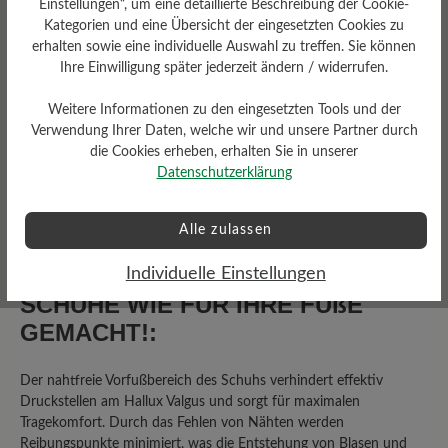
Einstellungen“, um eine detaillierte Beschreibung der Cookie-
Kategorien und eine Übersicht der eingesetzten Cookies zu
erhalten sowie eine individuelle Auswahl zu treffen. Sie können
Durchschnittliche Bewertung von
Ihre Einwilligung später jederzeit ändern / widerrufen.
Weitere Informationen zu den eingesetzten Tools und der
Bewerten Sie dieses Produkt!
Verwendung Ihrer Daten, welche wir und unsere Partner durch
die Cookies erheben, erhalten Sie in unserer
Teilen Sie Ihre Erfahrungen mit anderen
Datenschutzerklärung
Kunden.
Alle zulassen
Bewertung schreiben
Individuelle Einstellungen
SCHUHE WIE FÜR IHRE FÜßE
GEMACHT!:
Keine Bewertungen gefunden. Teilen Sie Ihre Erfahrungen
mit anderen.
Der nahtfreie Vorfußbereich des Schuhs verhindert effektiv
Druckstellen am Hallux Valgus und sorgt für maximalen
Tragekomfort. Durch das Fehlen von Nähten werden
Reibungspunkte minimiert, was die Entstehung von Blasen und