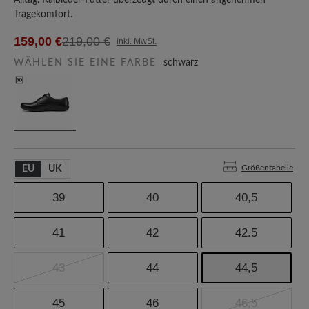
Alltag. Kalbleder-Futter überzeugt durch einen angenehmen
Tragekomfort.
159,00 €
219,00 €
inkl. MwSt.
WÄHLEN SIE EINE FARBE
schwarz
Größentabelle
EU
UK
39
40
40,5
41
42
42.5
43
44
44,5
45
46
46,5