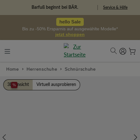
alt springen
Freiheitspioniere
Service & Hilfe
hello Sale
Bis zu -50% Ersparnis auf ausgewählte Modelle*
jetzt shoppen
Home
Herrenschuhe
Schnürschuhe
Bildergalerie überspringen
3D Ansicht
Virtuell ausprobieren
%