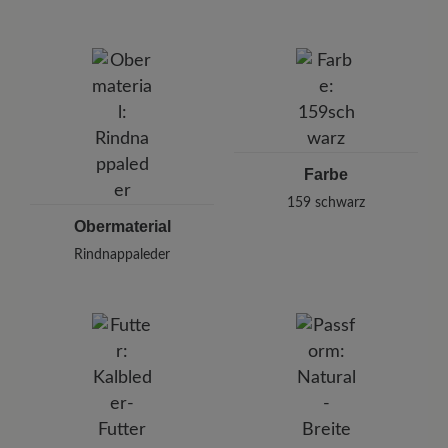
einen Abstand von 20-30 cm ein.
Marke:
BÄR
BÄR GmbH
Pleidelsheimer Str. 15/1, 74321 Bietigheim-Bissingen,
Deutschland
E-mail:
kundenbetreuung@baer-schuhe.de
Telefon: 0800 51 65 65 56 (gebührenfrei)
Farbe
159
schwarz
Obermaterial
Rindnappaleder