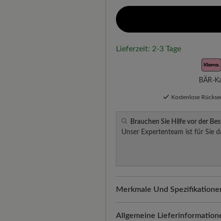
Lieferzeit: 2-3 Tage
BÄR-Kau
Kostenlose Rücks
Brauchen Sie Hilfe vor der Bes
Unser Expertenteam ist für Sie d
Merkmale Und Spezifikatione
Freeyourfeet!
Die perfekte Pa
Schuhe, handgefertigt hergeste
Allgemeine Lieferinformation