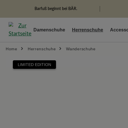
springen
Zur Hauptnavigation springen
Barfuß beginnt bei BÄR.
Damenschuhe
Herrenschuhe
Accesso
Home
Herrenschuhe
Wanderschuhe
Bildergalerie überspringen
LIMITED EDITION