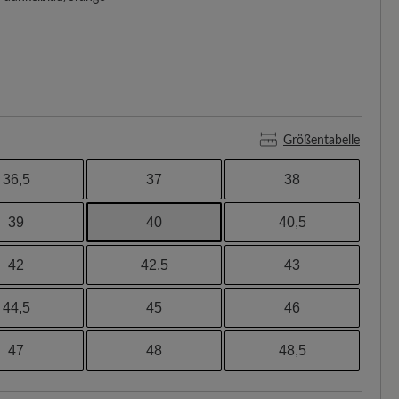
Größentabelle
36,5
37
38
39
40
40,5
42
42.5
43
44,5
45
46
47
48
48,5