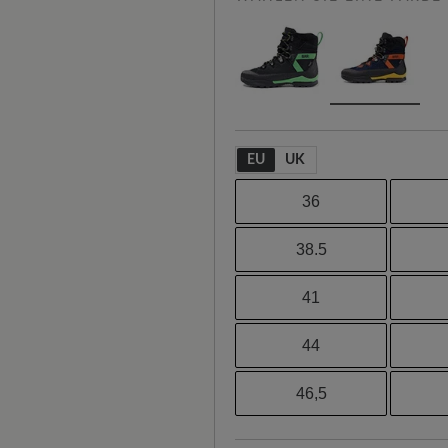
EU
UK
36
38.5
41
44
46,5