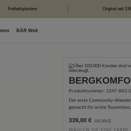
Freiheitspioniere
Original seit 19
ires
BÄR Welt
BERGKOMFO
Produktnummer:
1247-842-0
Der erste Community-Wanders
gemacht für echte Tourenfans. 
339,00 €
inkl. MwSt.
WÄHLEN SIE EINE FARBE