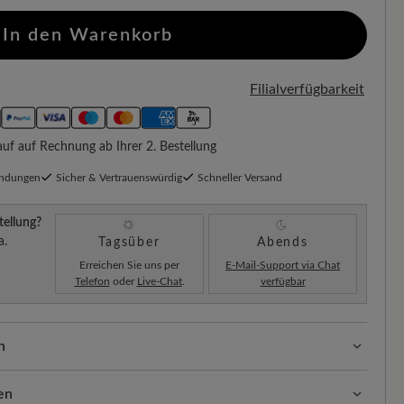
In den Warenkorb
Filialverfügbarkeit
f auf Rechnung ab Ihrer 2. Bestellung
endungen
Sicher & Vertrauenswürdig
Schneller Versand
tellung?
a.
Tagsüber
Abends
Erreichen Sie uns per
E-Mail-Support via Chat
Telefon
oder
Live-Chat
.
verfügbar
n
ssform mit 100% Zehenfreiheit. Natürlich geformte
llt.
en