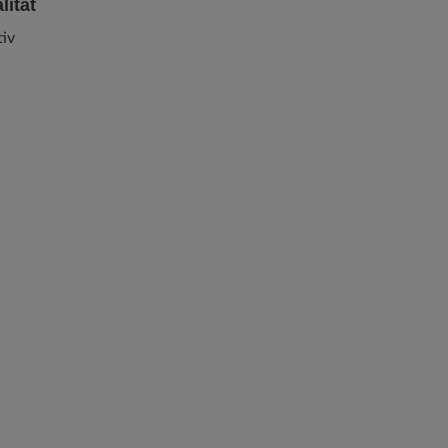
lität
iv