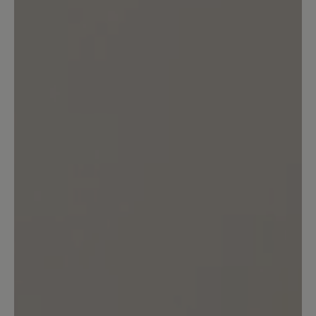
Kunden.
Bewertung schreiben
Sortiert nach
5
Bewertungen
17. August 2025 07:08
Bewertung mit 5 von 5 Sternen
Der beste Wanderschuh!
Dieser Schuh ist einfach eine Klasse für
sich, wenn der Fuß Platz braucht! Er hat
mich 7 Tage ohne Blase, ohne irgendwo
zu drücken und ohne zu durchnässen