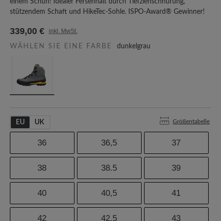
einem Schuh! Idealer Fersenhalt durch Tiefziehschnürung,
stützendem Schaft und HikeTec-Sohle. ISPO-Award® Gewinner!
339,00 €
inkl. MwSt.
WÄHLEN SIE EINE FARBE
dunkelgrau
Größentabelle
EU
UK
36
36,5
37
38
38.5
39
40
40,5
41
42
42.5
43