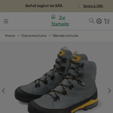
alt springen
Freiheitspioniere
Service & Hilfe
Home
Damenschuhe
Wanderschuhe
Bildergalerie überspringen