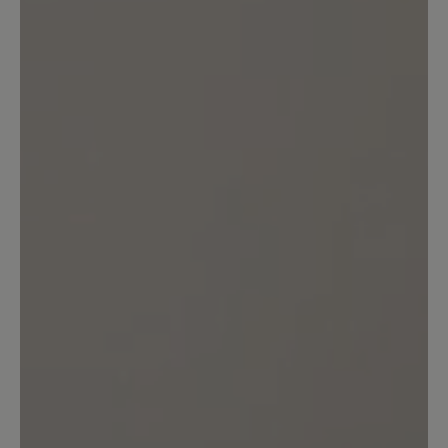
bei einer Hüttentour über die Alpen
begleitet! Ich möchte ihn nie mehr
hergeben!!
24. April 2025 19:12
Bewertung mit 5 von 5 Sternen
Super Wanderschuh!
Ich habe immer Probleme bei Schuhen
durch breite Füße und beim bergab
gehen, dass ich vorne an stoße. Ich bin
mit diesen Bergschuhen in Kürze zwei
10 Stunden Hikes gegangen ohne dass
irgendwas weh tat. Sie liegen gut an,
sind sehr bequem und ich bin sehr