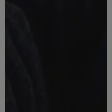
Bewertung mit 5 von 5 Sternen
Großartiger Schuh!
Habe aufgrund der türkisen Farbe die
Damen-Ausführung gewählt (eine halbe
Nummer größer als beim Herrenmodell).
Ein super Schuh! Insbesondere die neue
Umnähung des 2.0 ist prima - schützt
das Leder und macht den Bergkomfort
langlebiger. Sehr guter Grip,
hervorragende Zehenfreiheit und auch
bei sehr langen Touren komfortabel.