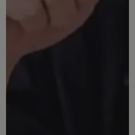
fast täglich getragen. Und die Einlagen
passen natürlich auch in den Stiefel. Er
ist perfekt.
26. März 2023 15:16
Bewertung mit 5 von 5 Sternen
Der Beste Begleiter!
Ich bin 9 Std. 6 Tage die Woche mit den
Schuhen on Tour! Sehr gute Investition,
bestelle bereits das zweite Paar!
20. November 2022 09:47