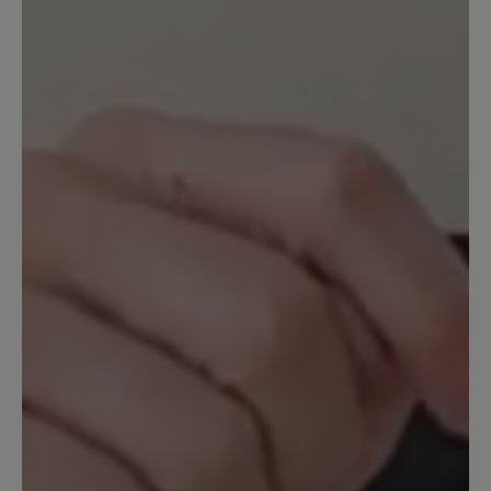
zufrieden damit!!
12. Juni 2023 19:41
Bewertung mit 5 von 5 Sternen
Bester Wanderschuh seit vielen
Jahren.
Nach einem Knöchelbruch habe ich mir
den Schuh online bestellt und war von
der ersten Sekunde an begeistert. Er
sitzt wie eine Eins, lässt sich wunderbar
leicht anziehen, die Schnürung hält und
die Vibram Sohle gibt sehr viele
Standfestigkeit. Ich kann den Stiefel nur
weiter empfehlen. Er ist teuer, durch
seine Bequemlichkeit wird er von mir