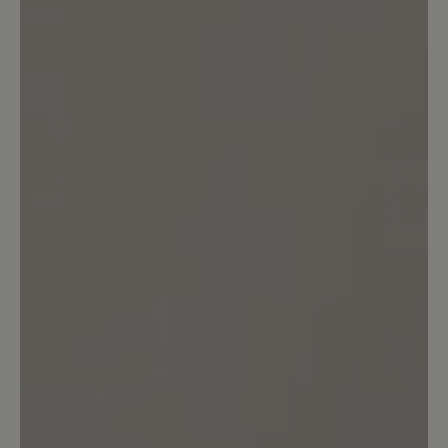
schmerzlich vermissen lassen.
Unser Kommentar: Wir nehmen
Reklamationen aufgrund von Mängeln am
Produkt sehr ernst und prüfen jedes Anliegen
genau, um die Gewährleistungsansprüche
unserer Kunden zu erfüllen. Wenn Schuhe
stark beansprucht oder abgetragen sind
unterliegen diese unabhängig von der
Nutzungsdauer diesen Ansprüchen nicht, da
wir für individuelle Tragegewohnheiten keine
Garantie übernehmen können. Dafür bitte wir
um Verständnis.
24. April 2025 19:08
Bewertung mit 5 von 5 Sternen
Toller Wanderschuh