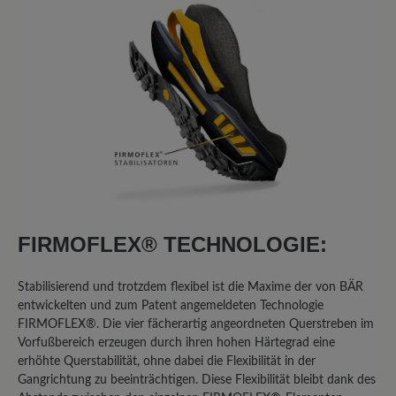
die ein weiteres Benutzen
UNMÖGLICH machen. Diese Mängel
sind bei einem Produkt dieser
Preisklasse schlicht inakzeptabel:
GERISSENES FERSENFUTTER: An
beiden Schuhen ist das Futter im
Fersenbereich gerissen. Dies deutet für
mich klar auf ein Material- oder
Verarbeitungsproblem hin, nicht auf
bloße Abnutzung durch "individuelle
Beanspruchung", wie Bär es darstellt.
FIRMOFLEX® TECHNOLOGIE:
GEBROCHENE HINTERKAPPEN:
Gebrochene Hinterkappen: Besonders
Stabilisierend und trotzdem flexibel ist die Maxime der von BÄR
schwerwiegend ist, dass die
entwickelten und zum Patent angemeldeten Technologie
Hinterkappen beider Schuhe gebrochen
FIRMOFLEX®. Die vier fächerartig angeordneten Querstreben im
sind. Dies ist ein struktureller Defekt,
Vorfußbereich erzeugen durch ihren hohen Härtegrad eine
der die Stabilität und Sicherheit des
erhöhte Querstabilität, ohne dabei die Flexibilität in der
Schuhs beeinträchtigt und bei einem
Gangrichtung zu beeinträchtigen. Diese Flexibilität bleibt dank des