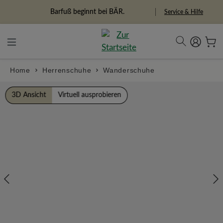
alt springen
Freiheitspioniere
Service & Hilfe
Home
Herrenschuhe
Wanderschuhe
Bildergalerie überspringen
3D Ansicht
Virtuell ausprobieren