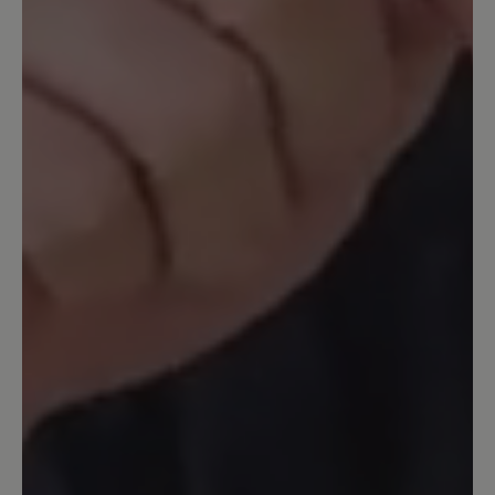
Ich liebe das freie Gefühl in diesen
Schuhen. Ich habe sie täglich beim
Gassigehen in den Wald an. Sie werden
zwar manchmal nass aber das ist so bei
Lederschuhen, aber mit den
Fahrradgamaschen von Vaude kann ich
das sehrwohl vermeiden. Aber: Die
Nähte lösen sich auf -vorne und sogar
im Achillessehnenbereich - so etwas
habe ich noch bei keinem Wanderschuh
gesehen. In diesem Preissegment
könnte man sich schon bessere Qualität
der Nähte erwarten. Trotzdem werde
ich mir wieder ein gleiches Paar
bestellen und hoffen dass die Nähte
diesesmal länger halten.