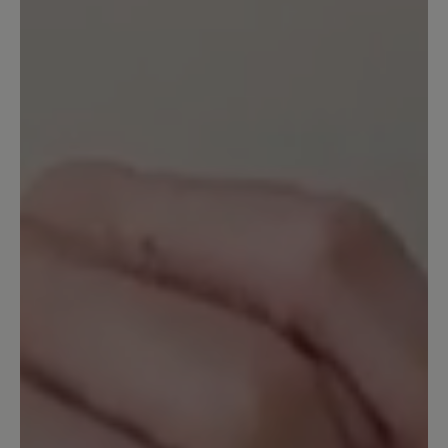
Habe mir den Schuh für meine
Südamerika Reise bestellt um 10
Stunden Wanderungen in Patagonien zu
machen. Der Komfort ist super, es
drückt selbst beim runter gehen und
nach 10 Stunden wandern nichts.
Normal stößt man vor allem beim
bergab gehen immer vorne hin, bei
diesem Schuh nicht. Bisher eine klare
Empfehlung!
19. September 2024 11:14
Bewertung mit 3 von 5 Sternen
Sehr gut, aber...