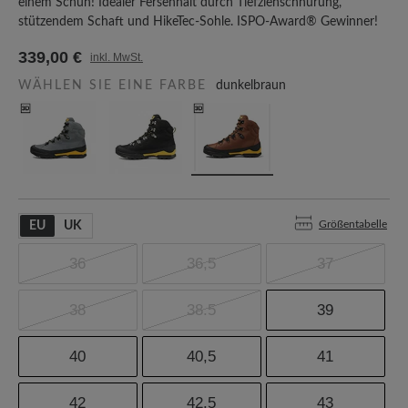
einem Schuh! Idealer Fersenhalt durch Tiefziehschnürung,
stützendem Schaft und HikeTec-Sohle. ISPO-Award® Gewinner!
339,00 €
inkl. MwSt.
WÄHLEN SIE EINE FARBE
dunkelbraun
Größentabelle
EU
UK
36
36,5
37
38
38.5
39
40
40,5
41
42
42.5
43