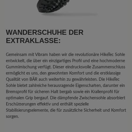
Als ich mich für den Bär Bergkomfort
Wanderstiefel 2.0 entschied, investierte
WANDERSCHUHE DER
ich bewusst über 300 Euro in der
Erwartung, ein absolutes Premium-
EXTRAKLASSE:
Produkt zu erhalten. Die Marke Bär
wirbt mit Qualität, Komfort und
Gemeinsam mit Vibram haben wir die revolutionäre HikeTec Sohle
Langlebigkeit. Meine persönlichen
entwickelt, die über ein einzigartiges Profil und eine hochmoderne
Erfahrungen zeichnen jedoch ein völlig
Gummimischung verfügt. Dieser eindrucksvolle Zusammenschluss
anderes Bild und führen zu dem klaren
ermöglicht es uns, den gewohnten Komfort und die erstklassige
Qualität von BÄR auch weiterhin zu gewährleisten. Die HikeTec
Fazit: Dieser Schuh ist sein Geld nicht
Sohle bietet zahlreiche herausragende Eigenschaften, darunter ein
wert, und die Firma Bär liefert nicht die
Bremsprofil für sicheren Halt bergab sowie ein Krallenprofil für
Qualität ab, die man bei diesem Preis
optimalen Grip bergauf. Die dämpfende Zwischensohle absorbiert
erwarten darf. Gekauft habe ich die
Erschütterungen effektiv und enthält spezielle
Schuhe im Juni 2023. Nach nicht einmal
Stabilisierungselemente, die für zusätzliche Sicherheit und Komfort
zwei Jahren normaler Nutzung, bei der
sorgen.
die Schuhe stets sachgemäß behandelt
wurden, traten gravierende Mängel auf,