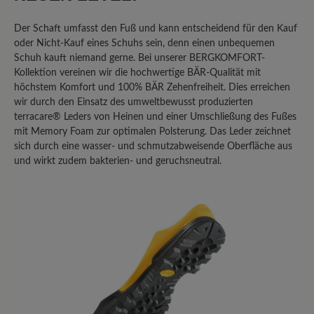
Bewerten Sie dieses Produkt!
Der Schaft umfasst den Fuß und kann entscheidend für den Kauf
oder Nicht-Kauf eines Schuhs sein, denn einen unbequemen
Schuh kauft niemand gerne. Bei unserer BERGKOMFORT-
Teilen Sie Ihre Erfahrungen mit anderen
Kollektion vereinen wir die hochwertige BÄR-Qualität mit
Kunden.
höchstem Komfort und 100% BÄR Zehenfreiheit. Dies erreichen
wir durch den Einsatz des umweltbewusst produzierten
Bewertung schreiben
terracare® Leders von Heinen und einer Umschließung des Fußes
mit Memory Foam zur optimalen Polsterung. Das Leder zeichnet
sich durch eine wasser- und schmutzabweisende Oberfläche aus
und wirkt zudem bakterien- und geruchsneutral.
Sortiert nach
8
Bewertungen
4. Mai 2025 17:25
Bewertung mit 1 von 5 Sternen
Der Bär Bergkomfort Wanderstiefel
2.0 ist eine teure Enttäuschung