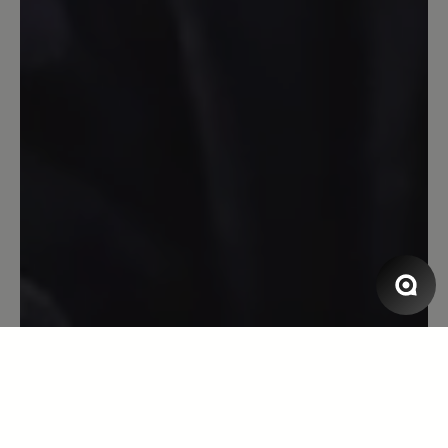
3. Dezember 2023 18:40
Bewertung mit 5 von 5 Sternen
Entäuschung
Nachdem ich mit meinem Bär Outdoor
Schuhen sehr zufrieden bin, bestellte
ich mir ein paar Stiefel. Die Lieferung
erfolgte binnen zwei Tagen. Nachdem
eintreffen am 02.12.2023 zog ich die
Stiefel direkt an und ging eine Runde
mit dem Hund. Nach der Rückkehr
musste ich leider feststellen, dass eine
Befestigungsöse der Schnürsenkel
ausgerissen war. Schuhe für 319€
werde deshalb nicht behalten und ASAP
zurück senden