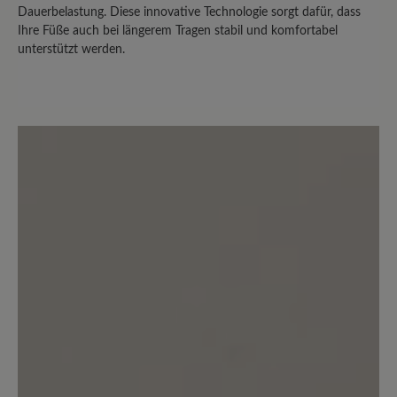
Dauerbelastung. Diese innovative Technologie sorgt dafür, dass
vertrauensvoll an den Bär
Ihre Füße auch bei längerem Tragen stabil und komfortabel
Kundenservice und berief mich auf das
unterstützt werden.
vollmundige Garantieversprechen des
Unternehmens, das auf der Website zu
finden ist: "Sollten trotz sachgemäßer
Behandlung Qualitätsmängel auftreten,
verpflichten wir uns – bei Rücksendung
des beanstandeten Artikels zusammen
mit der Rechnung – zu kostenloser
Nachbesserung, Umtausch oder
gleichwertigem Ersatz." Die Reaktion
von Bär war jedoch eine herbe
Enttäuschung und steht in krassem
Widerspruch zu diesem Versprechen.
Nach Einsendung und Begutachtung
der Schuhe wurden sämtliche Mängel
pauschal als "Beanspruchung",
"Gebrauchsabnutzung" und Folge