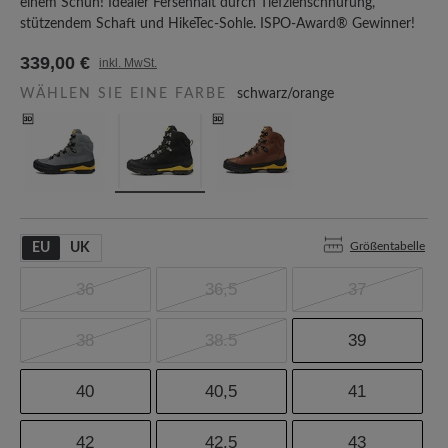
einem Schuh! Idealer Fersenhalt durch Tiefziehschnürung,
stützendem Schaft und HikeTec-Sohle. ISPO-Award® Gewinner!
339,00 €
inkl. MwSt.
WÄHLEN SIE EINE FARBE
schwarz/orange
Größentabelle
EU
UK
36
36,5
37
38
38.5
39
40
40,5
41
42
42.5
43