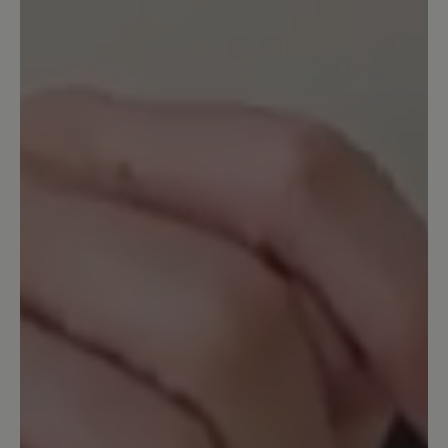
Habe mir den Schuh für meine
Südamerika Reise bestellt um 10
Stunden Wanderungen in Patagonien zu
machen. Der Komfort ist super, es
drückt selbst beim runter gehen und
nach 10 Stunden wandern nichts.
Normal stößt man vor allem beim
bergab gehen immer vorne hin, bei
diesem Schuh nicht. Bisher eine klare
Empfehlung!
19. September 2024 11:14
Bewertung mit 3 von 5 Sternen
Sehr gut, aber...
Ich liebe das freie Gefühl in diesen