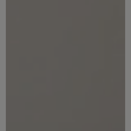
Reklamationen aufgrund von Mängeln am
Produkt sehr ernst und prüfen jedes Anliegen
genau, um die Gewährleistungsansprüche
unserer Kunden zu erfüllen. Wenn Schuhe
stark beansprucht oder abgetragen sind
unterliegen diese unabhängig von der
Nutzungsdauer diesen Ansprüchen nicht, da
wir für individuelle Tragegewohnheiten keine
Garantie übernehmen können. Dafür bitte wir
um Verständnis.
24. April 2025 19:08
Bewertung mit 5 von 5 Sternen
Toller Wanderschuh