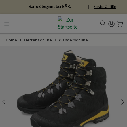
alt springen
Freiheitspioniere
Service & Hilfe
Home
Herrenschuhe
Wanderschuhe
Bildergalerie überspringen