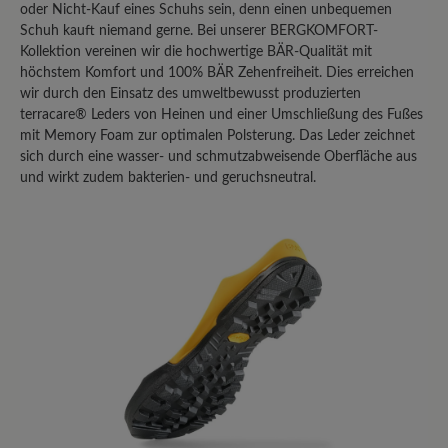
oder Nicht-Kauf eines Schuhs sein, denn einen unbequemen
Schuh kauft niemand gerne. Bei unserer BERGKOMFORT-
Teilen Sie Ihre Erfahrungen mit anderen
Kollektion vereinen wir die hochwertige BÄR-Qualität mit
Kunden.
höchstem Komfort und 100% BÄR Zehenfreiheit. Dies erreichen
wir durch den Einsatz des umweltbewusst produzierten
Bewertung schreiben
terracare® Leders von Heinen und einer Umschließung des Fußes
mit Memory Foam zur optimalen Polsterung. Das Leder zeichnet
sich durch eine wasser- und schmutzabweisende Oberfläche aus
und wirkt zudem bakterien- und geruchsneutral.
Sortiert nach
8
Bewertungen
4. Mai 2025 17:25
Bewertung mit 1 von 5 Sternen
Der Bär Bergkomfort Wanderstiefel
2.0 ist eine teure Enttäuschung