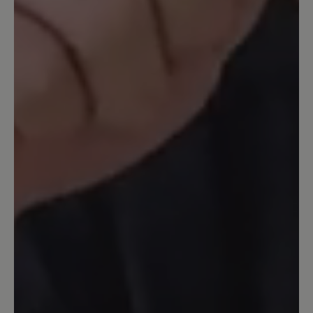
Schuhen. Ich habe sie täglich beim
Gassigehen in den Wald an. Sie werden
zwar manchmal nass aber das ist so bei
Lederschuhen, aber mit den
Fahrradgamaschen von Vaude kann ich
das sehrwohl vermeiden. Aber: Die
Nähte lösen sich auf -vorne und sogar
im Achillessehnenbereich - so etwas
habe ich noch bei keinem Wanderschuh
gesehen. In diesem Preissegment
könnte man sich schon bessere Qualität
der Nähte erwarten. Trotzdem werde
ich mir wieder ein gleiches Paar
bestellen und hoffen dass die Nähte
diesesmal länger halten.
3. Dezember 2023 18:40