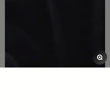
Bewertung mit 5 von 5 Sternen
Entäuschung
Nachdem ich mit meinem Bär Outdoor
Schuhen sehr zufrieden bin, bestellte
ich mir ein paar Stiefel. Die Lieferung
erfolgte binnen zwei Tagen. Nachdem
eintreffen am 02.12.2023 zog ich die
Stiefel direkt an und ging eine Runde
mit dem Hund. Nach der Rückkehr
musste ich leider feststellen, dass eine
Befestigungsöse der Schnürsenkel
ausgerissen war. Schuhe für 319€
werde deshalb nicht behalten und ASAP
zurück senden