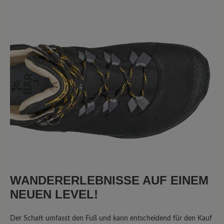
8 von 8 Bewertungen
4.25 von 5 Sternen
Durchschnittliche Bewertung von
75%
Perfekt (6)
0%
Sehr gut (0)
13%
Gut (1)
0%
Akzeptierbar (0)
13%
Unbefriedigend (1)
WANDERERLEBNISSE AUF EINEM
NEUEN LEVEL!
Bewerten Sie dieses Produkt!
Der Schaft umfasst den Fuß und kann entscheidend für den Kauf