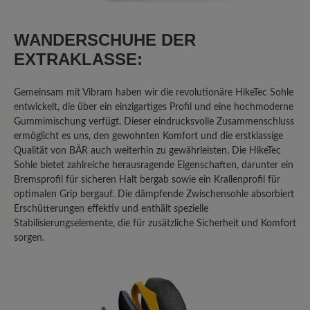
Als ich mich für den Bär Bergkomfort
Wanderstiefel 2.0 entschied, investierte
WANDERSCHUHE DER
ich bewusst über 300 Euro in der
Erwartung, ein absolutes Premium-
EXTRAKLASSE:
Produkt zu erhalten. Die Marke Bär
wirbt mit Qualität, Komfort und
Gemeinsam mit Vibram haben wir die revolutionäre HikeTec Sohle
Langlebigkeit. Meine persönlichen
entwickelt, die über ein einzigartiges Profil und eine hochmoderne
Erfahrungen zeichnen jedoch ein völlig
Gummimischung verfügt. Dieser eindrucksvolle Zusammenschluss
anderes Bild und führen zu dem klaren
ermöglicht es uns, den gewohnten Komfort und die erstklassige
Qualität von BÄR auch weiterhin zu gewährleisten. Die HikeTec
Fazit: Dieser Schuh ist sein Geld nicht
Sohle bietet zahlreiche herausragende Eigenschaften, darunter ein
wert, und die Firma Bär liefert nicht die
Bremsprofil für sicheren Halt bergab sowie ein Krallenprofil für
Qualität ab, die man bei diesem Preis
optimalen Grip bergauf. Die dämpfende Zwischensohle absorbiert
erwarten darf. Gekauft habe ich die
Erschütterungen effektiv und enthält spezielle
Schuhe im Juni 2023. Nach nicht einmal
Stabilisierungselemente, die für zusätzliche Sicherheit und Komfort
zwei Jahren normaler Nutzung, bei der
sorgen.
die Schuhe stets sachgemäß behandelt
wurden, traten gravierende Mängel auf,
die ein weiteres Benutzen
UNMÖGLICH machen. Diese Mängel