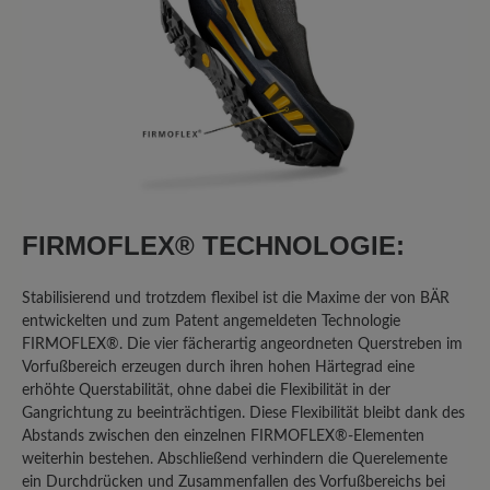
sind bei einem Produkt dieser
Preisklasse schlicht inakzeptabel:
GERISSENES FERSENFUTTER: An
beiden Schuhen ist das Futter im
Fersenbereich gerissen. Dies deutet für
mich klar auf ein Material- oder
Verarbeitungsproblem hin, nicht auf
bloße Abnutzung durch "individuelle
Beanspruchung", wie Bär es darstellt.
FIRMOFLEX® TECHNOLOGIE:
GEBROCHENE HINTERKAPPEN:
Gebrochene Hinterkappen: Besonders
Stabilisierend und trotzdem flexibel ist die Maxime der von BÄR
schwerwiegend ist, dass die
entwickelten und zum Patent angemeldeten Technologie
Hinterkappen beider Schuhe gebrochen
FIRMOFLEX®. Die vier fächerartig angeordneten Querstreben im
sind. Dies ist ein struktureller Defekt,
Vorfußbereich erzeugen durch ihren hohen Härtegrad eine
der die Stabilität und Sicherheit des
erhöhte Querstabilität, ohne dabei die Flexibilität in der
Schuhs beeinträchtigt und bei einem
Gangrichtung zu beeinträchtigen. Diese Flexibilität bleibt dank des
vermeintlichen Premium-Wanderschuh
Abstands zwischen den einzelnen FIRMOFLEX®-Elementen
nicht vorkommen darf. Angesichts
weiterhin bestehen. Abschließend verhindern die Querelemente
ein Durchdrücken und Zusammenfallen des Vorfußbereichs bei
dieser Mängel wandte ich mich