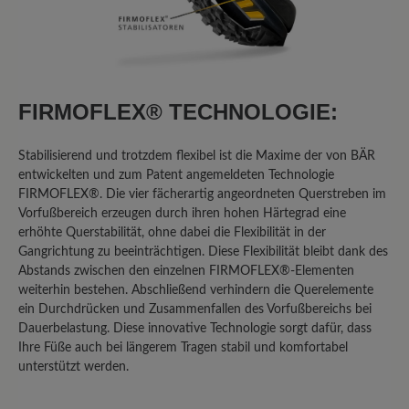
Fersenbereich gerissen. Dies deutet für
mich klar auf ein Material- oder
Verarbeitungsproblem hin, nicht auf
bloße Abnutzung durch "individuelle
Beanspruchung", wie Bär es darstellt.
FIRMOFLEX® TECHNOLOGIE:
GEBROCHENE HINTERKAPPEN:
Gebrochene Hinterkappen: Besonders
Stabilisierend und trotzdem flexibel ist die Maxime der von BÄR
schwerwiegend ist, dass die
entwickelten und zum Patent angemeldeten Technologie
Hinterkappen beider Schuhe gebrochen
FIRMOFLEX®. Die vier fächerartig angeordneten Querstreben im
sind. Dies ist ein struktureller Defekt,
Vorfußbereich erzeugen durch ihren hohen Härtegrad eine
der die Stabilität und Sicherheit des
erhöhte Querstabilität, ohne dabei die Flexibilität in der
Schuhs beeinträchtigt und bei einem
Gangrichtung zu beeinträchtigen. Diese Flexibilität bleibt dank des
vermeintlichen Premium-Wanderschuh
Abstands zwischen den einzelnen FIRMOFLEX®-Elementen
nicht vorkommen darf. Angesichts
weiterhin bestehen. Abschließend verhindern die Querelemente
ein Durchdrücken und Zusammenfallen des Vorfußbereichs bei
dieser Mängel wandte ich mich
Dauerbelastung. Diese innovative Technologie sorgt dafür, dass
vertrauensvoll an den Bär
Ihre Füße auch bei längerem Tragen stabil und komfortabel
Kundenservice und berief mich auf das
unterstützt werden.
vollmundige Garantieversprechen des
Unternehmens, das auf der Website zu