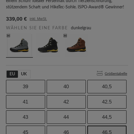
einem Schuh! Idealer Fersenhalt durch Tiefziehschnürung,
stützendem Schaft und HikeTec-Sohle. ISPO-Award® Gewinner!
339,00 €
inkl. MwSt.
WÄHLEN SIE EINE FARBE
dunkelgrau
Größentabelle
EU
UK
39
40
40,5
41
42
42.5
43
44
44,5
45
46
46,5