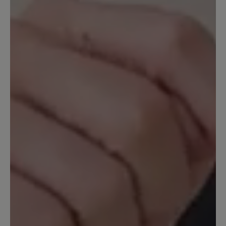
drückt selbst beim runter gehen und
nach 10 Stunden wandern nichts.
Normal stößt man vor allem beim
bergab gehen immer vorne hin, bei
diesem Schuh nicht. Bisher eine klare
Empfehlung!
19. September 2024 11:14
Bewertung mit 3 von 5 Sternen
Sehr gut, aber...
Ich liebe das freie Gefühl in diesen
Schuhen. Ich habe sie täglich beim
Gassigehen in den Wald an. Sie werden
zwar manchmal nass aber das ist so bei
Lederschuhen, aber mit den