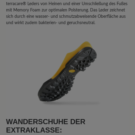
Bewertung schreiben
terracare® Leders von Heinen und einer Umschließung des Fußes
mit Memory Foam zur optimalen Polsterung. Das Leder zeichnet
sich durch eine wasser- und schmutzabweisende Oberfläche aus
und wirkt zudem bakterien- und geruchsneutral.
Sortiert nach
8
Bewertungen
4. Mai 2025 17:25
Bewertung mit 1 von 5 Sternen
Der Bär Bergkomfort Wanderstiefel
2.0 ist eine teure Enttäuschung
Als ich mich für den Bär Bergkomfort
Wanderstiefel 2.0 entschied, investierte
WANDERSCHUHE DER
ich bewusst über 300 Euro in der
Erwartung, ein absolutes Premium-
EXTRAKLASSE: