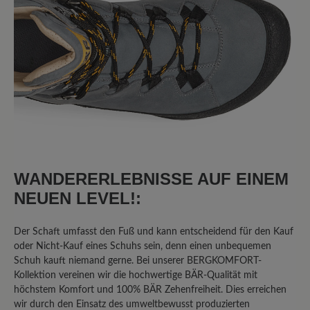
4.25 von 5 Sternen
Durchschnittliche Bewertung von
75%
Perfekt (6)
0%
Sehr gut (0)
13%
Gut (1)
0%
Akzeptierbar (0)
13%
Unbefriedigend (1)
WANDERERLEBNISSE AUF EINEM
NEUEN LEVEL!:
Bewerten Sie dieses Produkt!
Der Schaft umfasst den Fuß und kann entscheidend für den Kauf
oder Nicht-Kauf eines Schuhs sein, denn einen unbequemen
Schuh kauft niemand gerne. Bei unserer BERGKOMFORT-
Teilen Sie Ihre Erfahrungen mit anderen
Kollektion vereinen wir die hochwertige BÄR-Qualität mit
Kunden.
höchstem Komfort und 100% BÄR Zehenfreiheit. Dies erreichen
wir durch den Einsatz des umweltbewusst produzierten