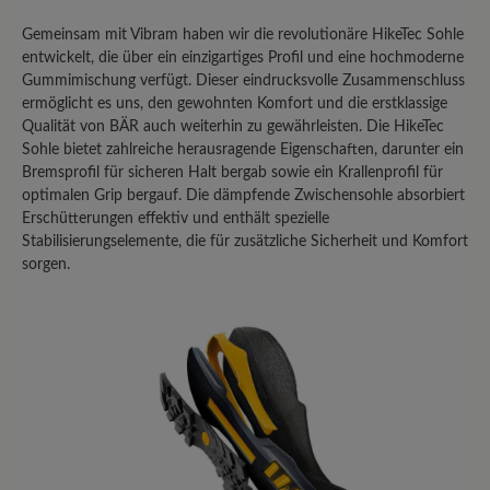
Produkt zu erhalten. Die Marke Bär
wirbt mit Qualität, Komfort und
Gemeinsam mit Vibram haben wir die revolutionäre HikeTec Sohle
Langlebigkeit. Meine persönlichen
entwickelt, die über ein einzigartiges Profil und eine hochmoderne
Erfahrungen zeichnen jedoch ein völlig
Gummimischung verfügt. Dieser eindrucksvolle Zusammenschluss
anderes Bild und führen zu dem klaren
ermöglicht es uns, den gewohnten Komfort und die erstklassige
Qualität von BÄR auch weiterhin zu gewährleisten. Die HikeTec
Fazit: Dieser Schuh ist sein Geld nicht
Sohle bietet zahlreiche herausragende Eigenschaften, darunter ein
wert, und die Firma Bär liefert nicht die
Bremsprofil für sicheren Halt bergab sowie ein Krallenprofil für
Qualität ab, die man bei diesem Preis
optimalen Grip bergauf. Die dämpfende Zwischensohle absorbiert
erwarten darf. Gekauft habe ich die
Erschütterungen effektiv und enthält spezielle
Schuhe im Juni 2023. Nach nicht einmal
Stabilisierungselemente, die für zusätzliche Sicherheit und Komfort
zwei Jahren normaler Nutzung, bei der
sorgen.
die Schuhe stets sachgemäß behandelt
wurden, traten gravierende Mängel auf,
die ein weiteres Benutzen
UNMÖGLICH machen. Diese Mängel
sind bei einem Produkt dieser
Preisklasse schlicht inakzeptabel:
GERISSENES FERSENFUTTER: An
beiden Schuhen ist das Futter im