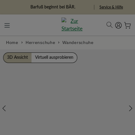
alt springen
Freiheitspioniere
Service & Hilfe
Home
Herrenschuhe
Wanderschuhe
Bildergalerie überspringen
3D Ansicht
Virtuell ausprobieren