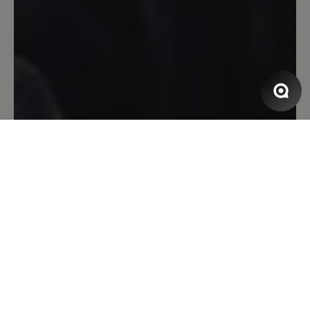
Nachdem ich mit meinem Bär Outdoor
Schuhen sehr zufrieden bin, bestellte
ich mir ein paar Stiefel. Die Lieferung
erfolgte binnen zwei Tagen. Nachdem
eintreffen am 02.12.2023 zog ich die
Stiefel direkt an und ging eine Runde
mit dem Hund. Nach der Rückkehr
musste ich leider feststellen, dass eine
Befestigungsöse der Schnürsenkel
ausgerissen war. Schuhe für 319€
werde deshalb nicht behalten und ASAP
zurück senden
13. November 2023 14:35
Bewertung mit 5 von 5 Sternen
Guter Schuh mit leider einem