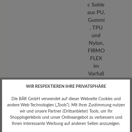
WIR RESPEKTIEREN IHRE PRIVATSPHÄRE
Sohlentyp
Die BÄR GmbH verwendet auf dieser Webseite Cookies und
HikeTec Sohle aus PU,
Gummi, TPU und Nylon,
andere Web-Technologien („Tools“). Mit Ihrer Zustimmung nutzen
FIRMOFLEX im
wir und unsere Partner (Drittanbieter) Tools, um Ihr
Vorfußbereich
Shoppingerlebnis und unser Onlineangebot zu verbessern und
Ihnen interessante Werbung auf anderen Seiten anzuzeigen.