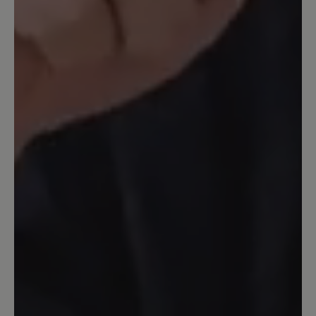
Fahrradgamaschen von Vaude kann ich
das sehrwohl vermeiden. Aber: Die
Nähte lösen sich auf -vorne und sogar
im Achillessehnenbereich - so etwas
habe ich noch bei keinem Wanderschuh
gesehen. In diesem Preissegment
könnte man sich schon bessere Qualität
der Nähte erwarten. Trotzdem werde
ich mir wieder ein gleiches Paar
bestellen und hoffen dass die Nähte
diesesmal länger halten.
3. Dezember 2023 18:40
Bewertung mit 5 von 5 Sternen
Entäuschung