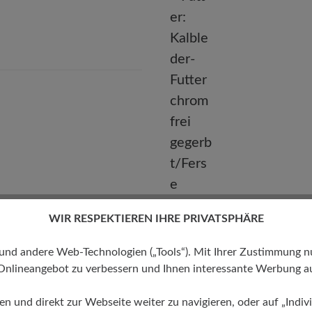
E-mail:
kundenbetreuung@baer-schuhe.de
Telefon: 0800 51 65 65 56 (gebührenfrei)
WIR RESPEKTIEREN IHRE PRIVATSPHÄRE
Futter
 andere Web-Technologien („Tools“). Mit Ihrer Zustimmung nutz
Onlineangebot zu verbessern und Ihnen interessante Werbung au
Kalbleder-Futter chromfrei
gegerbt/Ferse Textilfutter
ren und direkt zur Webseite weiter zu navigieren, oder auf „Indivi