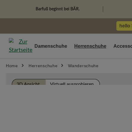
springen
Zur Hauptnavigation springen
Barfuß beginnt bei BÄR.
hello
Damenschuhe
Herrenschuhe
Accesso
Home
Herrenschuhe
Wanderschuhe
Bildergalerie überspringen
3D Ansicht
Virtuell ausprobieren