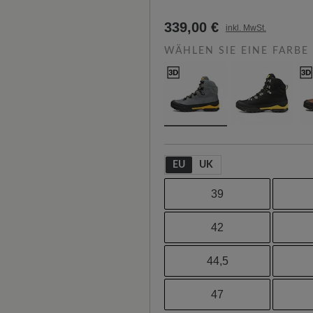
339,00 €
inkl. MwSt.
WÄHLEN SIE EINE FARBE
EU
UK
39
42
44,5
47