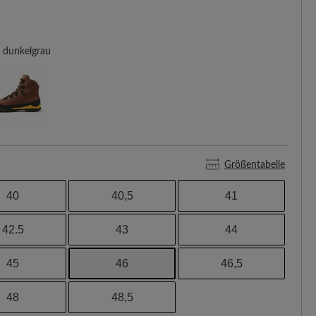
dunkelgrau
Größentabelle
40
40,5
41
42.5
43
44
45
46
46,5
48
48,5