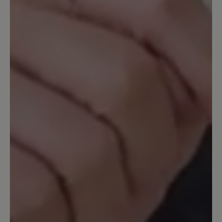
mit Vibran Sohle ist ebenfalls perfekt.
Ich hab einen sehr breiten Rist, auch da
passen die Schuhe wunderbar.
16. Dezember 2022 19:57
Bewertung mit 5 von 5 Sternen
toller Schuh
Stabiler, sauber gearbeiteter Schuh mit
griffiger Sohle zum Wandern sowie für
den Alltag. Für breite Füße ideal. Nach
ca. 8 Wochen täglichen Tragens keinerlei
Abnutzung bzw. Schäden zu erkennen.
7. Februar 2022 10:37