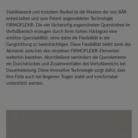
vorderen Bereich ist der Grip noch
Stabilisierend und trotzdem flexibel ist die Maxime der von BÄR
vollkommen erhalten. Diese Mängel
entwickelten und zum Patent angemeldeten Technologie
dürfen bei einem Schuh in dieser
FIRMOFLEX®. Die vier fächerartig angeordneten Querstreben im
Preisklasse nach einem Jahr nicht
Vorfußbereich erzeugen durch ihren hohen Härtegrad eine
auftreten.
erhöhte Querstabilität, ohne dabei die Flexibilität in der
Gangrichtung zu beeinträchtigen. Diese Flexibilität bleibt dank des
Abstands zwischen den einzelnen FIRMOFLEX®-Elementen
weiterhin bestehen. Abschließend verhindern die Querelemente
27. Januar 2026 19:07
ein Durchdrücken und Zusammenfallen des Vorfußbereichs bei
Dauerbelastung. Diese innovative Technologie sorgt dafür, dass
Bewertung mit 3 von 5 Sternen
Ihre Füße auch bei längerem Tragen stabil und komfortabel
Nicht uneingeschränkt
unterstützt werden.
empfehlenswert
Ich habe diesen Wanderschuh gewählt,
um für mäßig anspruchsvolle also eher
leichte Wanderungen einen soliden
Schuh zu haben. Mit der Idee der