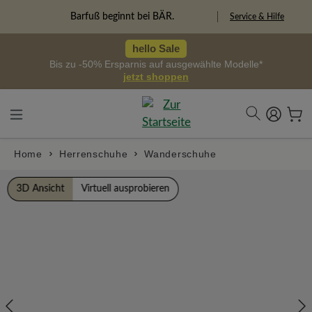
alt springen
Freiheitspioniere
Service & Hilfe
hello Sale
Bis zu -50% Ersparnis auf ausgewählte Modelle*
jetzt shoppen
Home
Herrenschuhe
Wanderschuhe
Bildergalerie überspringen
3D Ansicht
Virtuell ausprobieren