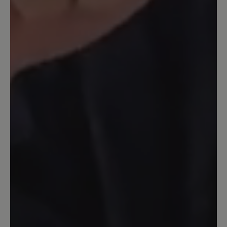
Bewertung mit 5 von 5 Sternen
Rutschen war gestern
Gestern die Schuhe ausprobiert und
gleich das Gefühl gehabt, mal wieder die
richtigen Schuhe genommen zu haben
für meine Problemfüße ( sehr breit,
hoher Spann, linker Fuß fast einen
Nummer kürzer als der rechte ). Wir
kraxelten auf 300m Höhenunterschied
über rutschigen Terrain und stiegen
danach fast die ganze Strecke ab über
einen total ausgwaschenen Weg , der
mehr Bachbett als Weg war - ein Gefühl
der Sicherheit , da die Sohlen wirklich
einen ausgezeichnete Traktion haben.
Wer Probleme mit den Füßen und