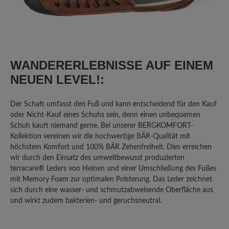
0%
Sehr gut (0)
25%
Gut (2)
0%
Akzeptierbar (0)
WANDERERLEBNISSE AUF EINEM
NEUEN LEVEL!:
13%
Unbefriedigend (1)
Der Schaft umfasst den Fuß und kann entscheidend für den Kauf
oder Nicht-Kauf eines Schuhs sein, denn einen unbequemen
Bewerten Sie dieses Produkt!
Schuh kauft niemand gerne. Bei unserer BERGKOMFORT-
Kollektion vereinen wir die hochwertige BÄR-Qualität mit
höchstem Komfort und 100% BÄR Zehenfreiheit. Dies erreichen
Teilen Sie Ihre Erfahrungen mit anderen
wir durch den Einsatz des umweltbewusst produzierten
Kunden.
terracare® Leders von Heinen und einer Umschließung des Fußes
mit Memory Foam zur optimalen Polsterung. Das Leder zeichnet
Bewertung schreiben
sich durch eine wasser- und schmutzabweisende Oberfläche aus
und wirkt zudem bakterien- und geruchsneutral.