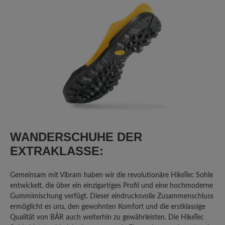
Sortiert nach
8
Bewertungen
2. Februar 2026 20:58
Bewertung mit 1 von 5 Sternen
Broken after 2000 kms of light
hiking
I walked 2000 kms of few caminos de
WANDERSCHUHE DER
Santiago in Spain after having them for 1
EXTRAKLASSE:
month or so. Both shoes broke on the
same place. The right was worst. On the
Gemeinsam mit Vibram haben wir die revolutionäre HikeTec Sohle
front, were the shoes flexes at every
entwickelt, die über ein einzigartiges Profil und eine hochmoderne
step. I can put a finger through.
Gummimischung verfügt. Dieser eindrucksvolle Zusammenschluss
Otherwise I’ll buy them again.
ermöglicht es uns, den gewohnten Komfort und die erstklassige
Qualität von BÄR auch weiterhin zu gewährleisten. Die HikeTec