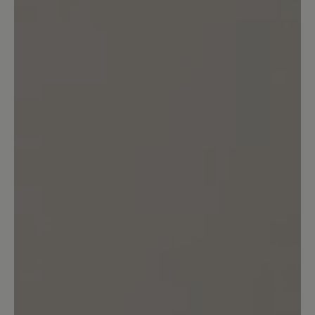
złapania przez sznurówkę przez co by
był cały czas w jednym miejscu. Nie
przemieszcza się w trakcie chodzenia,
ale przy ich zakładaniu tak. Dodatkowo
wolałbym żeby kolorystycznie były
jednolite i żeby nie było żółtego koloru.
Prostota pod tym względem sprawiłaby
że chodziłbym w nich też po mieście na
codzień.
10. Februar 2023 10:46
Bewertung mit 5 von 5 Sternen
Klasse Schuhe !
Die hochwertig gearbeiteten Schuhe
sind chic und sehr komfortabel. Ich