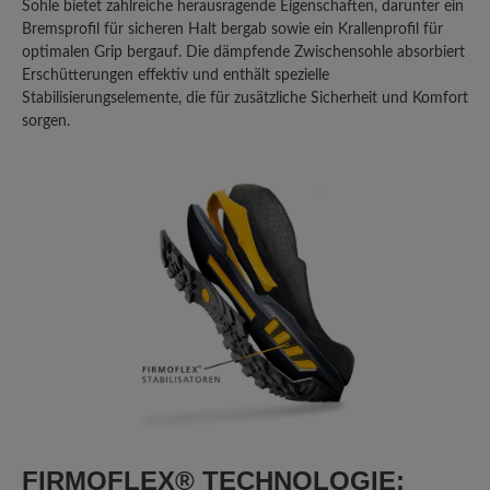
Sohle bietet zahlreiche herausragende Eigenschaften, darunter ein
Bremsprofil für sicheren Halt bergab sowie ein Krallenprofil für
30. Januar 2026 16:43
optimalen Grip bergauf. Die dämpfende Zwischensohle absorbiert
Erschütterungen effektiv und enthält spezielle
Bewertung mit 3 von 5 Sternen
Stabilisierungselemente, die für zusätzliche Sicherheit und Komfort
Nach einem Jahr Tragezeit
sorgen.
Qualitätsmängel
Ich habe diese Schuhe jetzt über ein
Jahr regelmässig getragen, der
Laufkomfort ist gut. Leider sind bei
beiden Schuhen die Schnürsenkel
gerissen, schlechte Qualität, die Sohlen
haben sich im vorderen Bereich nicht
abgelaufen, hier ist die Qualität gut was
man leider vom hinteren Bereich nicht
sagen kann, hier sind bereits starke
Abnutzungsspuren zu erkennen, der
FIRMOFLEX® TECHNOLOGIE:
Grip ist nicht mehr vorhanden , im