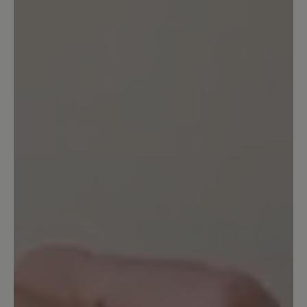
freue mich jedes mal wenn ich sie
benutze.
23. Januar 2023 07:39
Bewertung mit 5 von 5 Sternen
Einfach Großartig!
Jetzt mit 63 habe ich erst die
ultimativen Wanderschuhe gefunden.
Da passt einfach alles. Ich gehe damit
täglich 2-3mal mit den Hunden raus.
Egal wie das Wetter ist, ob starker regen
oder so wie jetzt viel Schnee liegt. Die
schuhe sind immer komplett dicht und
wasserfest. Die Kombination Goretex