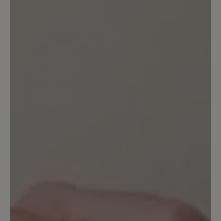
freue mich jedes mal wenn ich sie
benutze.
23. Januar 2023 07:39
Bewertung mit 5 von 5 Sternen
Einfach Großartig!
Jetzt mit 63 habe ich erst die
ultimativen Wanderschuhe gefunden.
Da passt einfach alles. Ich gehe damit
täglich 2-3mal mit den Hunden raus.
Egal wie das Wetter ist, ob starker regen
oder so wie jetzt viel Schnee liegt. Die
schuhe sind immer komplett dicht und
wasserfest. Die Kombination Goretex