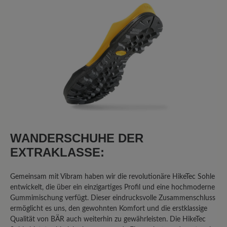
Sortiert nach
8
Bewertungen
2. Februar 2026 20:58
Bewertung mit 1 von 5 Sternen
Broken after 2000 kms of light
hiking
I walked 2000 kms of few caminos de
WANDERSCHUHE DER
Santiago in Spain after having them for 1
EXTRAKLASSE:
month or so. Both shoes broke on the
same place. The right was worst. On the
Gemeinsam mit Vibram haben wir die revolutionäre HikeTec Sohle
front, were the shoes flexes at every
entwickelt, die über ein einzigartiges Profil und eine hochmoderne
step. I can put a finger through.
Gummimischung verfügt. Dieser eindrucksvolle Zusammenschluss
Otherwise I’ll buy them again.
ermöglicht es uns, den gewohnten Komfort und die erstklassige
Qualität von BÄR auch weiterhin zu gewährleisten. Die HikeTec