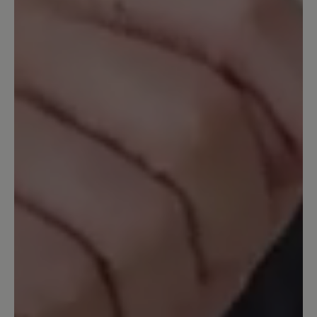
mit Vibran Sohle ist ebenfalls perfekt.
Ich hab einen sehr breiten Rist, auch da
passen die Schuhe wunderbar.
16. Dezember 2022 19:57
Bewertung mit 5 von 5 Sternen
toller Schuh
Stabiler, sauber gearbeiteter Schuh mit
griffiger Sohle zum Wandern sowie für
den Alltag. Für breite Füße ideal. Nach
ca. 8 Wochen täglichen Tragens keinerlei
Abnutzung bzw. Schäden zu erkennen.
7. Februar 2022 10:37