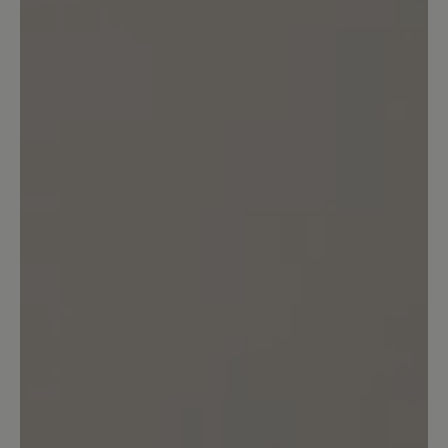
złapania przez sznurówkę przez co by
był cały czas w jednym miejscu. Nie
przemieszcza się w trakcie chodzenia,
ale przy ich zakładaniu tak. Dodatkowo
wolałbym żeby kolorystycznie były
jednolite i żeby nie było żółtego koloru.
Prostota pod tym względem sprawiłaby
że chodziłbym w nich też po mieście na
codzień.
10. Februar 2023 10:46
Bewertung mit 5 von 5 Sternen
Klasse Schuhe !
Die hochwertig gearbeiteten Schuhe
sind chic und sehr komfortabel. Ich