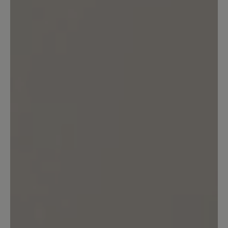
beim Kauf hier so gut es geht prüfen.
Ich habe diese Schuhe in einer Filiale
und nicht online gekauft und konnte sie
dort länger tragen. Trotzdem ärgerlich.
Mit anderen Schuhen wie dem Addict
bin ich sehr zufrieden.
16. März 2025 11:48
Bewertung mit 5 von 5 Sternen
Polecam
Buty są super i kupiłbym je po raz
kolejny. Jednak mam parę osobistych
uwag i spostrzeżeń. Otóż uważam, że
język buta powinien mieć możliwość