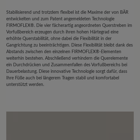
vorderen Bereich ist der Grip noch
Stabilisierend und trotzdem flexibel ist die Maxime der von BÄR
vollkommen erhalten. Diese Mängel
entwickelten und zum Patent angemeldeten Technologie
dürfen bei einem Schuh in dieser
FIRMOFLEX®. Die vier fächerartig angeordneten Querstreben im
Preisklasse nach einem Jahr nicht
Vorfußbereich erzeugen durch ihren hohen Härtegrad eine
auftreten.
erhöhte Querstabilität, ohne dabei die Flexibilität in der
Gangrichtung zu beeinträchtigen. Diese Flexibilität bleibt dank des
Abstands zwischen den einzelnen FIRMOFLEX®-Elementen
weiterhin bestehen. Abschließend verhindern die Querelemente
27. Januar 2026 19:07
ein Durchdrücken und Zusammenfallen des Vorfußbereichs bei
Dauerbelastung. Diese innovative Technologie sorgt dafür, dass
Bewertung mit 3 von 5 Sternen
Ihre Füße auch bei längerem Tragen stabil und komfortabel
Nicht uneingeschränkt
unterstützt werden.
empfehlenswert
Ich habe diesen Wanderschuh gewählt,
um für mäßig anspruchsvolle also eher
leichte Wanderungen einen soliden
Schuh zu haben. Mit der Idee der