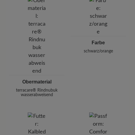
Pleidelsheimer Str. 15/1, 74321 Bietigheim-Bissingen,
Deutschland
E-mail:
kundenbetreuung@baer-schuhe.de
Telefon: 0800 51 65 65 56 (gebührenfrei)
Farbe
schwarz/orange
Obermaterial
terracare® Rindnubuk
wasserabweisend