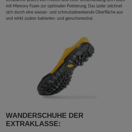
terracare® Leders von Heinen und einer Umschließung des Fußes
mit Memory Foam zur optimalen Polsterung. Das Leder zeichnet
Bewertung schreiben
sich durch eine wasser- und schmutzabweisende Oberfläche aus
und wirkt zudem bakterien- und geruchsneutral.
Sortiert nach
8
Bewertungen
2. Februar 2026 20:58
Bewertung mit 1 von 5 Sternen
Broken after 2000 kms of light
hiking
I walked 2000 kms of few caminos de
WANDERSCHUHE DER
Santiago in Spain after having them for 1
EXTRAKLASSE:
month or so. Both shoes broke on the