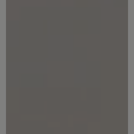
täglich 2-3mal mit den Hunden raus.
Egal wie das Wetter ist, ob starker regen
oder so wie jetzt viel Schnee liegt. Die
schuhe sind immer komplett dicht und
wasserfest. Die Kombination Goretex
mit Vibran Sohle ist ebenfalls perfekt.
Ich hab einen sehr breiten Rist, auch da
passen die Schuhe wunderbar.
16. Dezember 2022 19:57
Bewertung mit 5 von 5 Sternen
toller Schuh
Stabiler, sauber gearbeiteter Schuh mit
griffiger Sohle zum Wandern sowie für
den Alltag. Für breite Füße ideal. Nach