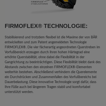
abgelaufen, hier ist die Qualität gut was
man leider vom hinteren Bereich nicht
sagen kann, hier sind bereits starke
Abnutzungsspuren zu erkennen, der
FIRMOFLEX® TECHNOLOGIE:
Grip ist nicht mehr vorhanden , im
vorderen Bereich ist der Grip noch
Stabilisierend und trotzdem flexibel ist die Maxime der von BÄR
vollkommen erhalten. Diese Mängel
entwickelten und zum Patent angemeldeten Technologie
dürfen bei einem Schuh in dieser
FIRMOFLEX®. Die vier fächerartig angeordneten Querstreben im
Preisklasse nach einem Jahr nicht
Vorfußbereich erzeugen durch ihren hohen Härtegrad eine
auftreten.
erhöhte Querstabilität, ohne dabei die Flexibilität in der
Gangrichtung zu beeinträchtigen. Diese Flexibilität bleibt dank des
Abstands zwischen den einzelnen FIRMOFLEX®-Elementen
weiterhin bestehen. Abschließend verhindern die Querelemente
27. Januar 2026 19:07
ein Durchdrücken und Zusammenfallen des Vorfußbereichs bei
Dauerbelastung. Diese innovative Technologie sorgt dafür, dass
Bewertung mit 3 von 5 Sternen
Ihre Füße auch bei längerem Tragen stabil und komfortabel
Nicht uneingeschränkt
unterstützt werden.
empfehlenswert