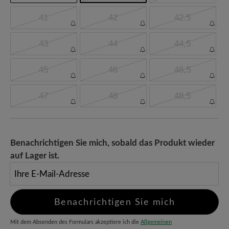
41
42
42.5
43
44
44,5
45
46
46,5
47
48
48,5
Benachrichtigen Sie mich, sobald das Produkt wieder
auf Lager ist.
Ihre E-Mail-Adresse
Benachrichtigen Sie mich
Mit dem Absenden des Formulars akzeptiere ich die
Allgemeinen