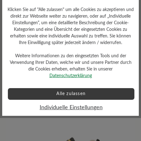
Klicken Sie auf "Alle zulassen" um alle Cookies zu akzeptieren und
direkt zur Webseite weiter zu navigieren, oder auf „Individuelle
Einstellungen“, um eine detaillierte Beschreibung der Cookie-
Kategorien und eine Übersicht der eingesetzten Cookies zu
erhalten sowie eine individuelle Auswahl zu treffen. Sie können
Ihre Einwilligung später jederzeit ändern / widerrufen.
Sohlentyp
Weitere Informationen zu den eingesetzten Tools und der
HikeTec Sohle aus PU,
Verwendung Ihrer Daten, welche wir und unsere Partner durch
Gummi, TPU und Nylon,
FIRMOFLEX im
die Cookies erheben, erhalten Sie in unserer
Vorfußbereich
Datenschutzerklärung
Alle zulassen
Individuelle Einstellungen
Bewertungen lesen
8 von 8 Bewertungen