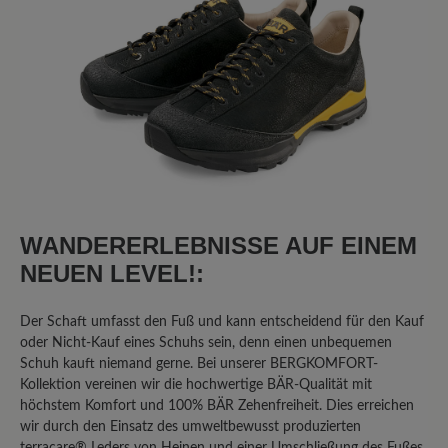
4 von 5 Sternen
Durchschnittliche Bewertung von
63%
Perfekt (5)
0%
Sehr gut (0)
25%
Gut (2)
0%
Akzeptierbar (0)
WANDERERLEBNISSE AUF EINEM
NEUEN LEVEL!:
13%
Unbefriedigend (1)
Der Schaft umfasst den Fuß und kann entscheidend für den Kauf
oder Nicht-Kauf eines Schuhs sein, denn einen unbequemen
Bewerten Sie dieses Produkt!
Schuh kauft niemand gerne. Bei unserer BERGKOMFORT-
Kollektion vereinen wir die hochwertige BÄR-Qualität mit
höchstem Komfort und 100% BÄR Zehenfreiheit. Dies erreichen
Teilen Sie Ihre Erfahrungen mit anderen
wir durch den Einsatz des umweltbewusst produzierten
Kunden.