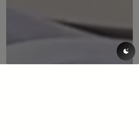
einen total ausgwaschenen Weg , der
mehr Bachbett als Weg war - ein Gefühl
der Sicherheit , da die Sohlen wirklich
einen ausgezeichnete Traktion haben.
Wer Probleme mit den Füßen und
generell mit der Trittsicherheit hat, wird
hier den richtigen Schuh finden.