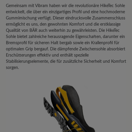
same place. The right was worst. On the
Gemeinsam mit Vibram haben wir die revolutionäre HikeTec Sohle
front, were the shoes flexes at every
entwickelt, die über ein einzigartiges Profil und eine hochmoderne
step. I can put a finger through.
Gummimischung verfügt. Dieser eindrucksvolle Zusammenschluss
Otherwise I’ll buy them again.
ermöglicht es uns, den gewohnten Komfort und die erstklassige
Qualität von BÄR auch weiterhin zu gewährleisten. Die HikeTec
Sohle bietet zahlreiche herausragende Eigenschaften, darunter ein
Bremsprofil für sicheren Halt bergab sowie ein Krallenprofil für
30. Januar 2026 16:43
optimalen Grip bergauf. Die dämpfende Zwischensohle absorbiert
Erschütterungen effektiv und enthält spezielle
Bewertung mit 3 von 5 Sternen
Stabilisierungselemente, die für zusätzliche Sicherheit und Komfort
Nach einem Jahr Tragezeit
sorgen.
Qualitätsmängel
Ich habe diese Schuhe jetzt über ein
Jahr regelmässig getragen, der
Laufkomfort ist gut. Leider sind bei
beiden Schuhen die Schnürsenkel
gerissen, schlechte Qualität, die Sohlen
haben sich im vorderen Bereich nicht