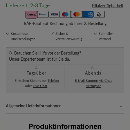
Lieferzeit: 2-3 Tage
Filialverfügbarkeit
BÄR-Kauf auf Rechnung ab Ihrer 2. Bestellung
Kostenlose
Sicher &
Schneller
Rücksendungen
Vertrauenswürdig
Versand
Brauchen Sie Hilfe vor der Bestellung?
Unser Expertenteam ist für Sie da.
Tagsüber
Abends
Erreichen Sie uns per
Telefon
E-Mail-Support via Chat
oder
Live-Chat
.
verfügbar
Allgemeine Lieferinformationen
Versand- und Verpackungskosten:
Unsere Standardkosten
betragen 5,90€ und werden automatisch Ihrem Warenkorb
Produktinformationen
hinzugefügt – unabhängig vom Bestellwert.