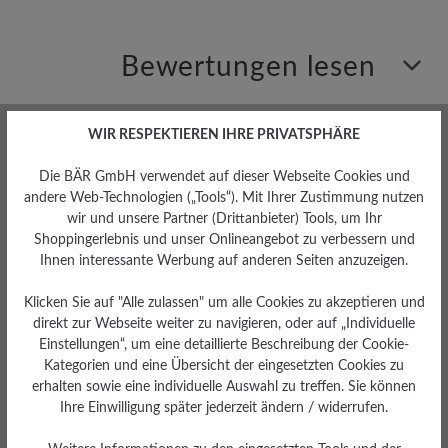
Bewertungen lesen
0 von 0 Bewertungen
WIR RESPEKTIEREN IHRE PRIVATSPHÄRE
Die BÄR GmbH verwendet auf dieser Webseite Cookies und
andere Web-Technologien („Tools“). Mit Ihrer Zustimmung nutzen
Durchschnittliche Bewertung von
wir und unsere Partner (Drittanbieter) Tools, um Ihr
Shoppingerlebnis und unser Onlineangebot zu verbessern und
Ihnen interessante Werbung auf anderen Seiten anzuzeigen.
Bewerten Sie dieses Produkt!
Klicken Sie auf "Alle zulassen" um alle Cookies zu akzeptieren und
Teilen Sie Ihre Erfahrungen mit anderen
direkt zur Webseite weiter zu navigieren, oder auf „Individuelle
Kunden.
Einstellungen“, um eine detaillierte Beschreibung der Cookie-
Kategorien und eine Übersicht der eingesetzten Cookies zu
erhalten sowie eine individuelle Auswahl zu treffen. Sie können
Bewertung schreiben
Ihre Einwilligung später jederzeit ändern / widerrufen.