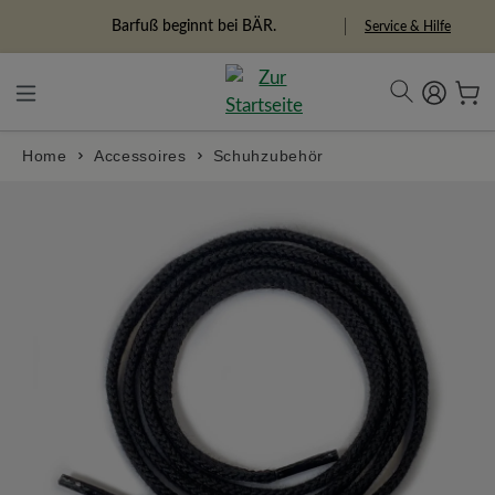
alt springen
Freiheitspioniere
Service & Hilfe
Home
Accessoires
Schuhzubehör
Bildergalerie überspringen