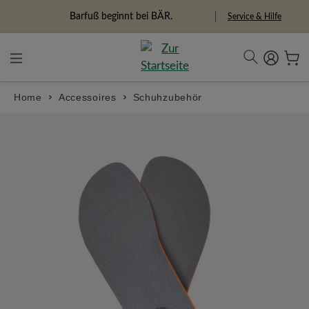
alt springen
Freiheitspioniere
Service & Hilfe
Home
Accessoires
Schuhzubehör
Bildergalerie überspringen