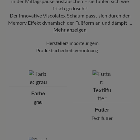
in der Mittagspause austauschen – sie fühlen sich wie
frisch geduscht!
Der innovative Viscolatex Schaum passt sich durch den
Memory Effekt dynamisch der Fußform an und dämpft …
Mehr anzeigen
Hersteller/Importeur gem.
Produktsicherheitsverordnung
Marke: BÄR
Arneplant Jomo SRL.
Sulina 22, 300516 Timisoara, Rumänien
E-Mail: info@arneplant.com
Farbe
grau
Futter
Textilfutter