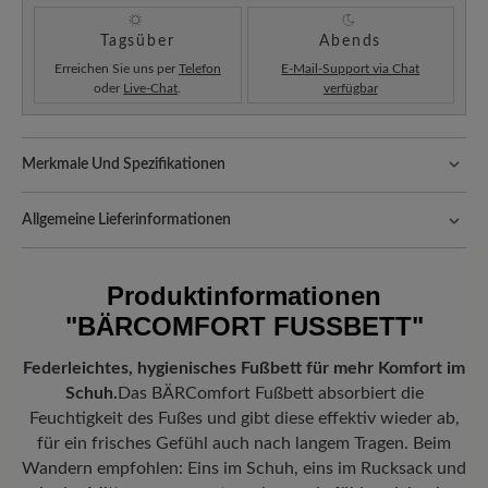
Tagsüber
Abends
Erreichen Sie uns per
Telefon
E-Mail-Support via Chat
oder
Live-Chat
.
verfügbar
Merkmale Und Spezifikationen
Passform:
Standard Passform
Allgemeine Lieferinformationen
Versand- und Verpackungskosten:
Unsere Standardkosten
betragen 5,90€ und werden automatisch Ihrem Warenkorb
Produktinformationen
hinzugefügt – unabhängig vom Bestellwert.
"BÄRCOMFORT FUSSBETT"
Freuen Sie sich auf Ihr Paket!
Sobald Ihre Bestellung unser Lager in
Deutschland verlassen hat, erhalten Sie eine Versandbestätigung.
Federleichtes, hygienisches Fußbett für mehr Komfort im
Mit der beigefügten Sendungsnummer können Sie genau
Schuh.
Das BÄRComfort Fußbett absorbiert die
nachverfolgen, wo sich Ihr neues BÄR Lieblingsstück gerade
befindet.
Feuchtigkeit des Fußes und gibt diese effektiv wieder ab,
für ein frisches Gefühl auch nach langem Tragen. Beim
Wandern empfohlen: Eins im Schuh, eins im Rucksack und