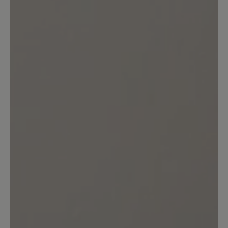
Bewertung schreiben
Sortiert nach
1
Bewertung
12. Mai 2026 16:54
Bewertung mit 2 von 5 Sternen
Verbesserungen wären zum
Vornehmen
Vom Tragen her sind diese Einlagen
super, leider gehen diese recht schnell
an den Rändern kaputt, d.h. die
Oberfläche löst sich ab. Ich klebe diese
dann mit Uhu wieder an, was aber dazu