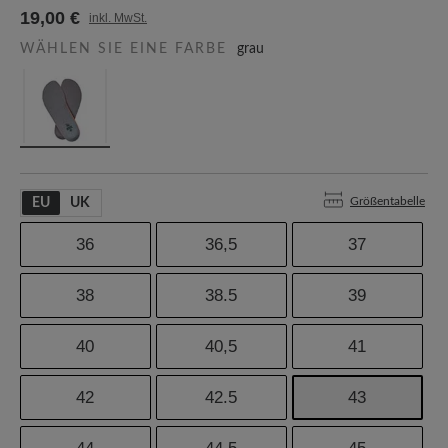
19,00 €
inkl. MwSt.
WÄHLEN SIE EINE FARBE
grau
Größentabelle
EU
UK
36
36,5
37
38
38.5
39
40
40,5
41
42
42.5
43