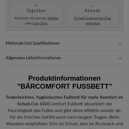
Tagsüber
Abends
Erreichen Sie uns per
Telefon
E-Mail-Support via Chat
oder
Live-Chat
.
verfügbar
Merkmale Und Spezifikationen
Passform:
Standard Passform
Allgemeine Lieferinformationen
Versand- und Verpackungskosten:
Unsere Standardkosten
betragen 5,90€ und werden automatisch Ihrem Warenkorb
Produktinformationen
hinzugefügt – unabhängig vom Bestellwert.
"BÄRCOMFORT FUSSBETT"
Freuen Sie sich auf Ihr Paket!
Sobald Ihre Bestellung unser Lager in
Deutschland verlassen hat, erhalten Sie eine Versandbestätigung.
Federleichtes, hygienisches Fußbett für mehr Komfort im
Mit der beigefügten Sendungsnummer können Sie genau
Schuh.
Das BÄRComfort Fußbett absorbiert die
nachverfolgen, wo sich Ihr neues BÄR Lieblingsstück gerade
befindet.
Feuchtigkeit des Fußes und gibt diese effektiv wieder ab,
für ein frisches Gefühl auch nach langem Tragen. Beim
Wandern empfohlen: Eins im Schuh, eins im Rucksack und