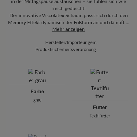
in der Mittagspause austauschen – sie fühlen sich wie
frisch geduscht!
Der innovative Viscolatex Schaum passt sich durch den
Memory Effekt dynamisch der Fußform an und dämpft …
Mehr anzeigen
Hersteller/Importeur gem.
Produktsicherheitsverordnung
Marke: BÄR
Arneplant Jomo SRL.
Sulina 22, 300516 Timisoara, Rumänien
E-Mail: info@arneplant.com
Farbe
grau
Futter
Textilfutter