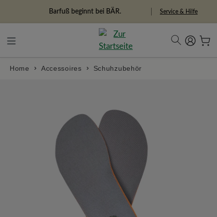
alt springen
Freiheitspioniere
Service & Hilfe
Home
Accessoires
Schuhzubehör
Bildergalerie überspringen