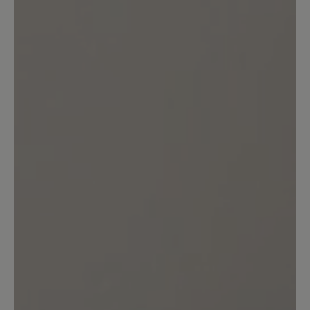
Bewertung schreiben
Sortiert nach
1
Bewertung
12. Mai 2026 16:54
Bewertung mit 2 von 5 Sternen
Verbesserungen wären zum
Vornehmen
Vom Tragen her sind diese Einlagen
super, leider gehen diese recht schnell
an den Rändern kaputt, d.h. die
Oberfläche löst sich ab. Ich klebe diese
dann mit Uhu wieder an, was aber dazu