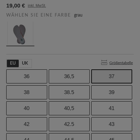
19,00 €
inkl. MwSt.
WÄHLEN SIE EINE FARBE
grau
Größentabelle
EU
UK
36
36,5
37
38
38.5
39
40
40,5
41
42
42.5
43