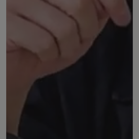
16. März 2020 13:16
Bewertung mit 5 von 5 Sternen
Aruba
Ein toller Schuh. Ich nutze ihn als
Hausschuh. Leider ist der rechte
eingerissen (aber erst nach langem
Tragen), deshalb bestelle ich sie jetzt
zum 2. Mal. Sehr bequem.
16. März 2020 08:30
Bewertung mit 5 von 5 Sternen
toller Schuh