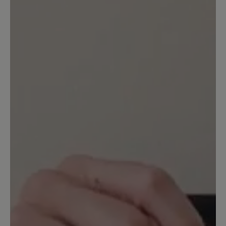
Wegen Nullabsatz gekauft. Da sie
definitiv keinen Nullabsatz haben, gehen
sie wieder zurück. Den Absatz, den man
in der Abbildung außen annehmen
würde - den haben sie leider auch
tatsächlich innen.
6. November 2021 17:41
Bewertung mit 5 von 5 Sternen
Leider
nicht geeignet für meine Füße und zu
spät gemerkt. Nicht praxistauglich