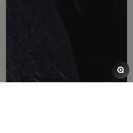
Bewertung mit 5 von 5 Sternen
Aruba
Dieser Schuh ist supertoll zum Tragen,
es läuft sich so leicht, habe ihn mehrmals
an als gedacht, den bestelle ich
bestimmt wieder.