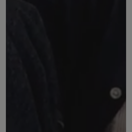
super bequem und angenehm zu tragen.
Werde mir die "Schlappen" nochmal,
aber diesmal in schwarz bestellen.
Meine Hammerzehe hat auch keine
Probleme. Kann ich nur empfehlen für
jeden Sommertag und als Hausschuhe.
16. März 2020 08:18
Bewertung mit 5 von 5 Sternen
toller Schuh
Trage zuhause und im Garten nur Aruba
habe sie in schwarz und hellgrau. Die
besten Schuhe für meine Füsse