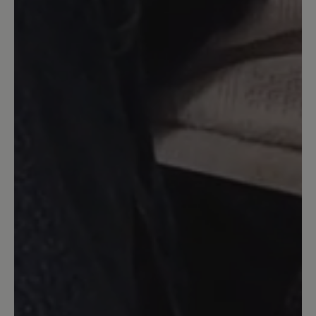
überhaupt. Sie sind leicht und sehr
strapazierfähig. Die Sohle zeigt nach
intensivem Tragen nicht die geringsten
Anzeichen von Abrieb.
13. März 2020 13:12
Bewertung mit 5 von 5 Sternen
Aruba , Gr. 39
Sehr schöne Schlupfsandale . Macht
auch optisch einen schönen Fuß . Ich
trage ihn Barfuß. Im Sommer.
13. März 2020 09:28