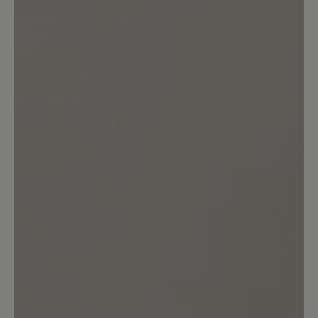
Bewerten Sie dieses Produkt!
Teilen Sie Ihre Erfahrungen mit anderen
Kunden.
Bewertung schreiben
Sortiert nach
7
Bewertungen
5. März 2025 17:31
Bewertung mit 5 von 5 Sternen
KEIN Nullabsatz