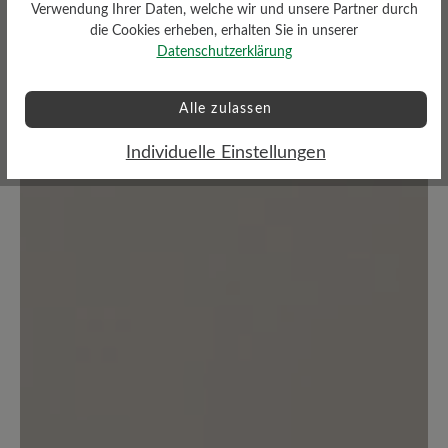
Verwendung Ihrer Daten, welche wir und unsere Partner durch
die Cookies erheben, erhalten Sie in unserer
Bewertungen lesen
Datenschutzerklärung
7 von 7 Bewertungen
Alle zulassen
Individuelle Einstellungen
5 von 5 Sternen
Durchschnittliche Bewertung von
100%
Perfekt (7)
0%
Sehr gut (0)
0%
Gut (0)
0%
Akzeptierbar (0)
0%
Unbefriedigend (0)