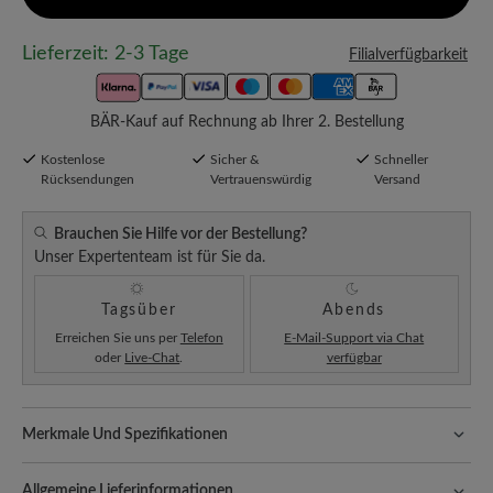
Lieferzeit: 2-3 Tage
Filialverfügbarkeit
BÄR-Kauf auf Rechnung ab Ihrer 2. Bestellung
Kostenlose
Sicher &
Schneller
Rücksendungen
Vertrauenswürdig
Versand
Brauchen Sie Hilfe vor der Bestellung?
Unser Expertenteam ist für Sie da.
Tagsüber
Abends
Erreichen Sie uns per
Telefon
E-Mail-Support via Chat
oder
Live-Chat
.
verfügbar
Merkmale Und Spezifikationen
Freeyourfeet!
Die perfekte Passform mit 100% Zehenfreiheit.
Natürlich geformte Schuhe, handgefertigt hergestellt.
Allgemeine Lieferinformationen