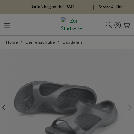
alt springen
Freiheitspioniere
Service & Hilfe
Home
Damenschuhe
Sandalen
Bildergalerie überspringen