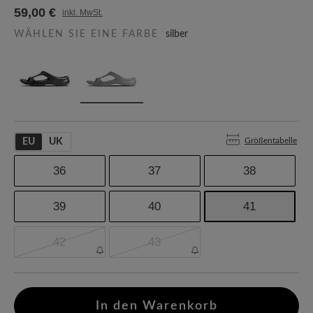
59,00 €
inkl. MwSt.
WÄHLEN SIE EINE FARBE
silber
Größentabelle
EU
UK
36
37
38
39
40
41
42
43
In den Warenkorb