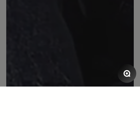
Bewertung mit 5 von 5 Sternen
Aruba
Dieser Schuh ist supertoll zum Tragen,
es läuft sich so leicht, habe ihn mehrmals
an als gedacht, den bestelle ich
bestimmt wieder.