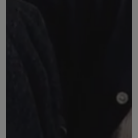
super bequem und angenehm zu tragen.
Werde mir die "Schlappen" nochmal,
aber diesmal in schwarz bestellen.
Meine Hammerzehe hat auch keine
Probleme. Kann ich nur empfehlen für
jeden Sommertag und als Hausschuhe.
16. März 2020 08:18
Bewertung mit 5 von 5 Sternen
toller Schuh
Trage zuhause und im Garten nur Aruba
habe sie in schwarz und hellgrau. Die
besten Schuhe für meine Füsse