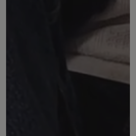
überhaupt. Sie sind leicht und sehr
strapazierfähig. Die Sohle zeigt nach
intensivem Tragen nicht die geringsten
Anzeichen von Abrieb.
13. März 2020 13:12
Bewertung mit 5 von 5 Sternen
Aruba , Gr. 39
Sehr schöne Schlupfsandale . Macht
auch optisch einen schönen Fuß . Ich
trage ihn Barfuß. Im Sommer.
13. März 2020 09:28