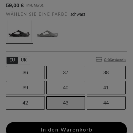
59,00 €
inkl. MwSt.
WÄHLEN SIE EINE FARBE
schwarz
Größentabelle
EU
UK
36
37
38
39
40
41
42
43
44
In den Warenkorb