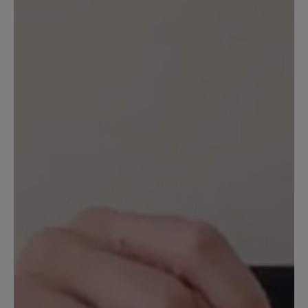
Wegen Nullabsatz gekauft. Da sie
definitiv keinen Nullabsatz haben, gehen
sie wieder zurück. Den Absatz, den man
in der Abbildung außen annehmen
würde - den haben sie leider auch
tatsächlich innen.
6. November 2021 17:41
Bewertung mit 5 von 5 Sternen
Leider
nicht geeignet für meine Füße und zu
spät gemerkt. Nicht praxistauglich