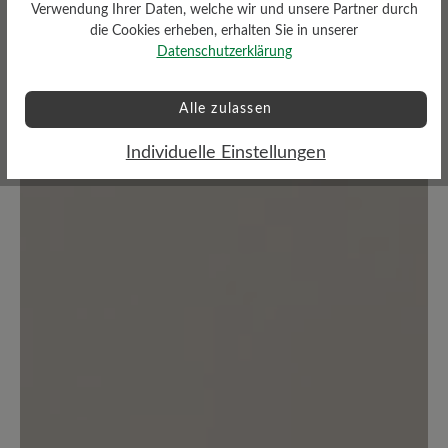
Verwendung Ihrer Daten, welche wir und unsere Partner durch
die Cookies erheben, erhalten Sie in unserer
Bewertungen lesen
Datenschutzerklärung
7 von 7 Bewertungen
Alle zulassen
Individuelle Einstellungen
5 von 5 Sternen
Durchschnittliche Bewertung von
100%
Perfekt (7)
0%
Sehr gut (0)
0%
Gut (0)
0%
Akzeptierbar (0)
0%
Unbefriedigend (0)