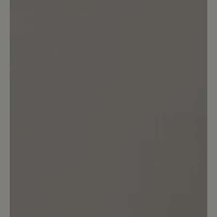
Bewerten Sie dieses Produkt!
Teilen Sie Ihre Erfahrungen mit anderen
Kunden.
Bewertung schreiben
Sortiert nach
7
Bewertungen
5. März 2025 17:31
Bewertung mit 5 von 5 Sternen
KEIN Nullabsatz