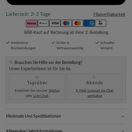
Lieferzeit: 2-3 Tage
Filialverfügbarkeit
BÄR-Kauf auf Rechnung ab Ihrer 2. Bestellung
Kostenlose
Sicher &
Schneller
Rücksendungen
Vertrauenswürdig
Versand
Brauchen Sie Hilfe vor der Bestellung?
Unser Expertenteam ist für Sie da.
Tagsüber
Abends
Erreichen Sie uns per
Telefon
E-Mail-Support via Chat
oder
Live-Chat
.
verfügbar
Merkmale Und Spezifikationen
Freeyourfeet!
Die perfekte Passform mit 100% Zehenfreiheit.
Natürlich geformte Schuhe, handgefertigt hergestellt.
Allgemeine Lieferinformationen