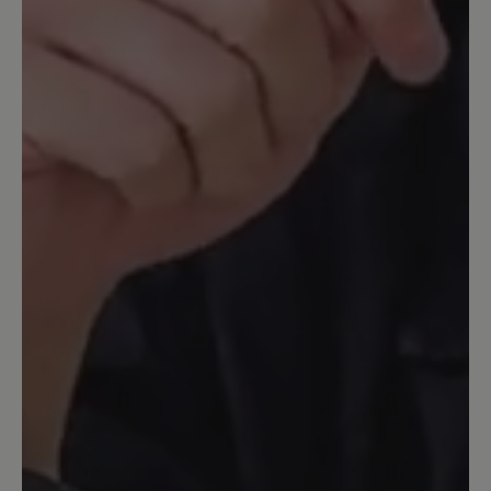
16. März 2020 13:16
Bewertung mit 5 von 5 Sternen
Aruba
Ein toller Schuh. Ich nutze ihn als
Hausschuh. Leider ist der rechte
eingerissen (aber erst nach langem
Tragen), deshalb bestelle ich sie jetzt
zum 2. Mal. Sehr bequem.
16. März 2020 08:30
Bewertung mit 5 von 5 Sternen
toller Schuh