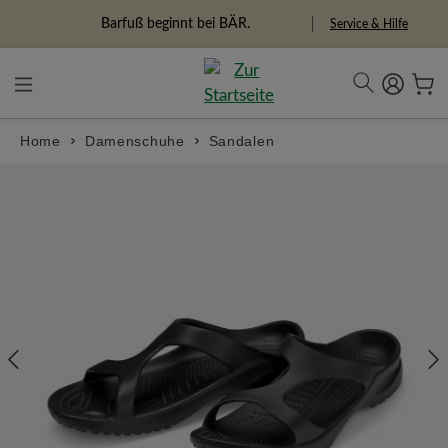
alt springen
Freiheitspioniere
Service & Hilfe
Home
Damenschuhe
Sandalen
Bildergalerie überspringen