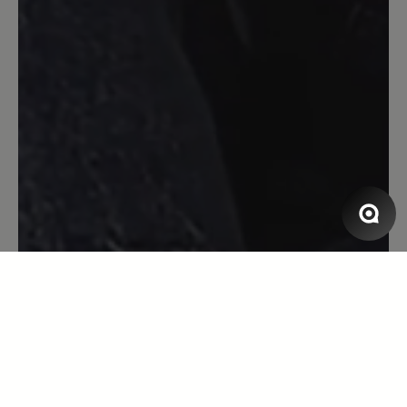
Bewertung mit 5 von 5 Sternen
Aruba
Dieser Schuh ist supertoll zum Tragen,
es läuft sich so leicht, habe ihn mehrmals
an als gedacht, den bestelle ich
bestimmt wieder.