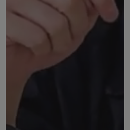
16. März 2020 13:16
Bewertung mit 5 von 5 Sternen
Aruba
Ein toller Schuh. Ich nutze ihn als
Hausschuh. Leider ist der rechte
eingerissen (aber erst nach langem
Tragen), deshalb bestelle ich sie jetzt
zum 2. Mal. Sehr bequem.
16. März 2020 08:30
Bewertung mit 5 von 5 Sternen
toller Schuh