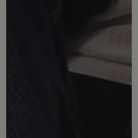
überhaupt. Sie sind leicht und sehr
strapazierfähig. Die Sohle zeigt nach
intensivem Tragen nicht die geringsten
Anzeichen von Abrieb.
13. März 2020 13:12
Bewertung mit 5 von 5 Sternen
Aruba , Gr. 39
Sehr schöne Schlupfsandale . Macht
auch optisch einen schönen Fuß . Ich
trage ihn Barfuß. Im Sommer.
13. März 2020 09:28