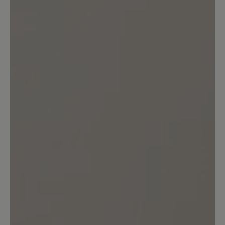
Bewerten Sie dieses Produkt!
Teilen Sie Ihre Erfahrungen mit anderen
Kunden.
Bewertung schreiben
Sortiert nach
7
Bewertungen
5. März 2025 17:31
Bewertung mit 5 von 5 Sternen
KEIN Nullabsatz