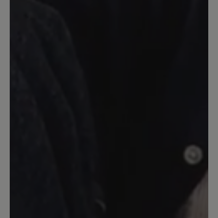
super bequem und angenehm zu tragen.
Werde mir die "Schlappen" nochmal,
aber diesmal in schwarz bestellen.
Meine Hammerzehe hat auch keine
Probleme. Kann ich nur empfehlen für
jeden Sommertag und als Hausschuhe.
16. März 2020 08:18
Bewertung mit 5 von 5 Sternen
toller Schuh
Trage zuhause und im Garten nur Aruba
habe sie in schwarz und hellgrau. Die
besten Schuhe für meine Füsse