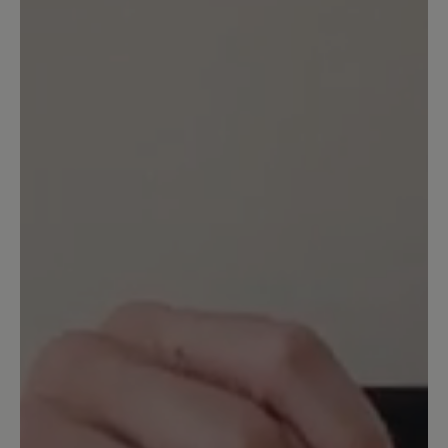
Wegen Nullabsatz gekauft. Da sie
definitiv keinen Nullabsatz haben, gehen
sie wieder zurück. Den Absatz, den man
in der Abbildung außen annehmen
würde - den haben sie leider auch
tatsächlich innen.
6. November 2021 17:41
Bewertung mit 5 von 5 Sternen
Leider
nicht geeignet für meine Füße und zu
spät gemerkt. Nicht praxistauglich