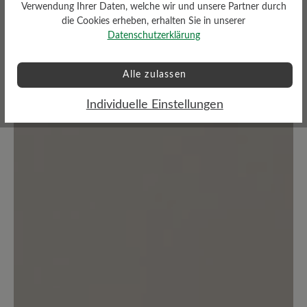
Verwendung Ihrer Daten, welche wir und unsere Partner durch
die Cookies erheben, erhalten Sie in unserer
Bewertungen lesen
Datenschutzerklärung
7 von 7 Bewertungen
Alle zulassen
Individuelle Einstellungen
5 von 5 Sternen
Durchschnittliche Bewertung von
100%
Perfekt (7)
0%
Sehr gut (0)
0%
Gut (0)
0%
Akzeptierbar (0)
0%
Unbefriedigend (0)