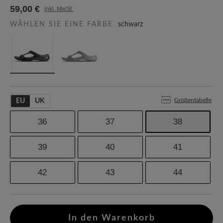
59,00 €
inkl. MwSt.
WÄHLEN SIE EINE FARBE
schwarz
Größentabelle
EU
UK
36
37
38
39
40
41
42
43
44
In den Warenkorb