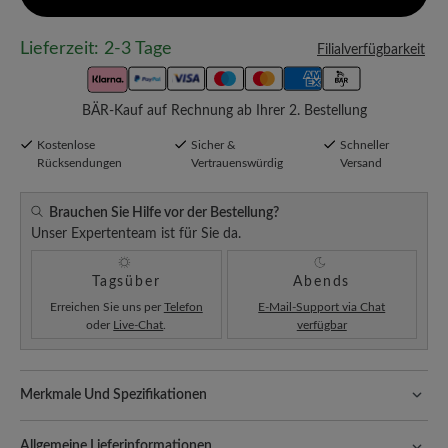
Lieferzeit: 2-3 Tage
Filialverfügbarkeit
BÄR-Kauf auf Rechnung ab Ihrer 2. Bestellung
Kostenlose
Sicher &
Schneller
Rücksendungen
Vertrauenswürdig
Versand
Brauchen Sie Hilfe vor der Bestellung?
Unser Expertenteam ist für Sie da.
Tagsüber
Abends
Erreichen Sie uns per
Telefon
E-Mail-Support via Chat
oder
Live-Chat
.
verfügbar
Merkmale Und Spezifikationen
Freeyourfeet!
Die perfekte Passform mit 100% Zehenfreiheit.
Natürlich geformte Schuhe, handgefertigt hergestellt.
Allgemeine Lieferinformationen