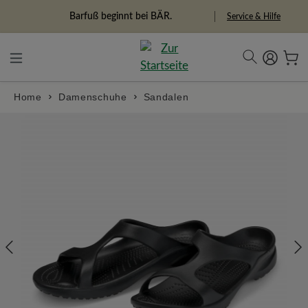
alt springen
Freiheitspioniere
Service & Hilfe
Home
Damenschuhe
Sandalen
Bildergalerie überspringen