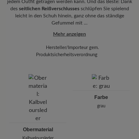
jedem Outfit getragen werden kann. Und das Beste: Dank
dem Imprägnierspray
Carbon Pro (400 ml)
.
Funktionalität:
Atmungsaktiv
des
seitlichen Reißverschlusses
schlüpfen Sie spielend
Halten Sie einen Abstand von 20-30 cm und
leicht in den Schuh hinein, ganz ohne das ständige
besprühen Sie die Oberfläche gleichmäßig
Gefummel mit …
Mehr anzeigen
Hersteller/Importeur gem.
Produktsicherheitsverordnung
Marke:
BÄR
BÄR GmbH
Pleidelsheimer Str. 15/1, 74321 Bietigheim-Bissingen,
Deutschland
E-mail:
kundenbetreuung@baer-schuhe.de
Farbe
Telefon: 0800 51 65 65 56 (gebührenfrei)
grau
Obermaterial
Kalbveloursleder