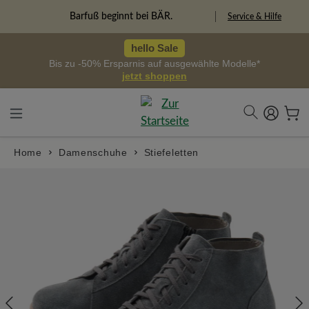
alt springen
Freiheitspioniere
Service & Hilfe
hello Sale
Bis zu -50% Ersparnis auf ausgewählte Modelle*
jetzt shoppen
Home
Damenschuhe
Stiefeletten
Bildergalerie überspringen