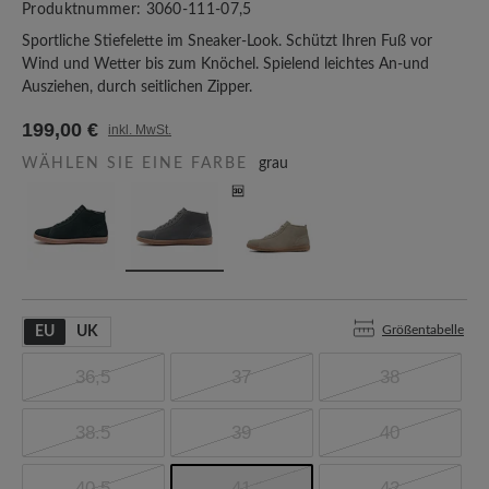
Produktnummer:
3060-111-07,5
Sportliche Stiefelette im Sneaker-Look. Schützt Ihren Fuß vor
Wind und Wetter bis zum Knöchel. Spielend leichtes An-und
Ausziehen, durch seitlichen Zipper.
199,00 €
inkl. MwSt.
WÄHLEN SIE EINE FARBE
grau
Größentabelle
EU
UK
36,5
37
38
38.5
39
40
40,5
41
42