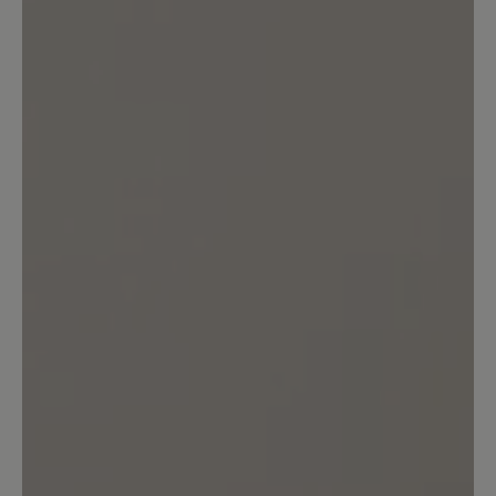
Bewertung schreiben
Sortiert nach
1
Bewertung
21. Dezember 2025 10:42
Bewertung mit 5 von 5 Sternen
Lieblingsschuh
Toller Schuh für Herbst und Winter.
Sieht in schwarz immer sportlich-schick
aus. Bin froh, dass er nicht gefüttert ist.
So kann man ihn auch gut z.B. im Büro
tragen und draußen ist er trotzdem