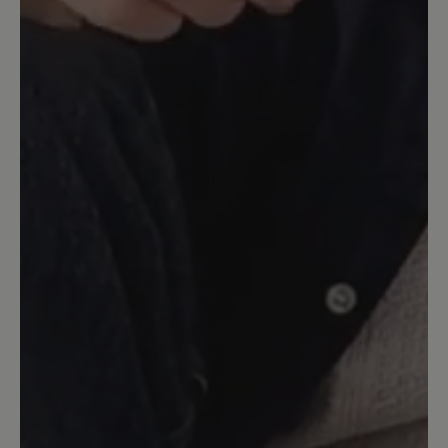
wie man das Material pflegen kann.
Telefonisch hat man mir davon
abgeraten die Schuhe zu imprägnieren.
Also wie gesagt, ein wirklich schöner
Schuh, aber bitte mit einem anderen
Material oder Bildern, wie der Schuh
mit der beschriebenen Patina aussieht.
Ich würde gerne 3 Sterne geben, aber
die 3 Sterne werden mit der
Bezeichnung "Gut" ausgewiesen, aber
das kann ich leider nicht bestätigen.
17. Oktober 2022 13:38
Bewertung mit 4 von 5 Sternen
Schöner Schuh...