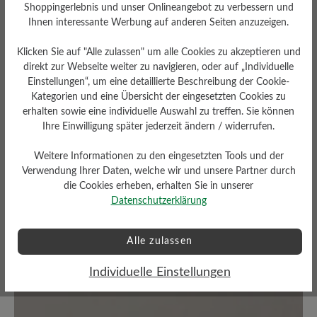
Shoppingerlebnis und unser Onlineangebot zu verbessern und
Bewerten Sie dieses Produkt!
Ihnen interessante Werbung auf anderen Seiten anzuzeigen.
Teilen Sie Ihre Erfahrungen mit anderen
Klicken Sie auf "Alle zulassen" um alle Cookies zu akzeptieren und
direkt zur Webseite weiter zu navigieren, oder auf „Individuelle
Kunden.
Einstellungen“, um eine detaillierte Beschreibung der Cookie-
Kategorien und eine Übersicht der eingesetzten Cookies zu
Bewertung schreiben
erhalten sowie eine individuelle Auswahl zu treffen. Sie können
Ihre Einwilligung später jederzeit ändern / widerrufen.
Weitere Informationen zu den eingesetzten Tools und der
Verwendung Ihrer Daten, welche wir und unsere Partner durch
Sortiert nach
die Cookies erheben, erhalten Sie in unserer
2
Bewertungen
Datenschutzerklärung
15. März 2024 12:51
Alle zulassen
Bewertung mit 2 von 5 Sternen
Individuelle Einstellungen
Super schöner Schuh aber das
Material schwächelt schon nach