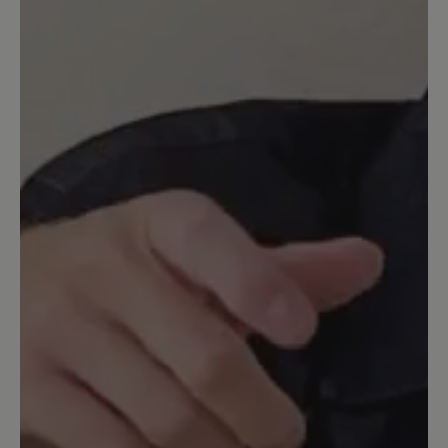
kurzer Zeit
Ein wirklich schöner Schuh, sitzt gut
und ich kann wirklich super gut darin
laufen. Nur leider ist das Material
optisch schon nach kurzer Tragezeit (ca.
1,5 Monate) sieht die Oberfläche gar
nicht mehr schön aus. Die Oberfläche
hat jetzt leider so gar nichts mehr mit
den abgebildeten Schuhen zu tun. Ich
bin leider in Regen damit gekommen
und musste den Schmutz mit einem
feuchten Tuch entfernen, Jetzt ist die
Oberfläche angeraut und schimmert hell
durch. Ich weiß nicht, ob das die im Text
beschriebene Patina ist. Hier wäre es
hilfreich im Anzeigentext näher zu
erläutern was mit Patina gemeint ist und