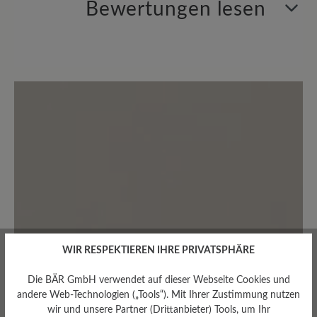
Bewertungen lesen
BÄR GmbH
Pleidelsheimer Str. 15/1, 74321 Bietigheim-Bissingen,
Deutschland
E-mail:
kundenbetreuung@baer-schuhe.de
2 von 2 Bewertungen
Telefon: 0800 51 65 65 56 (gebührenfrei)
3 von 5 Sternen
Durchschnittliche Bewertung von
0%
Perfekt (0)
50%
Sehr gut (1)
0%
Gut (0)
50%
Akzeptierbar (1)
WIR RESPEKTIEREN IHRE PRIVATSPHÄRE
0%
Unbefriedigend (0)
Die BÄR GmbH verwendet auf dieser Webseite Cookies und
andere Web-Technologien („Tools“). Mit Ihrer Zustimmung nutzen
wir und unsere Partner (Drittanbieter) Tools, um Ihr