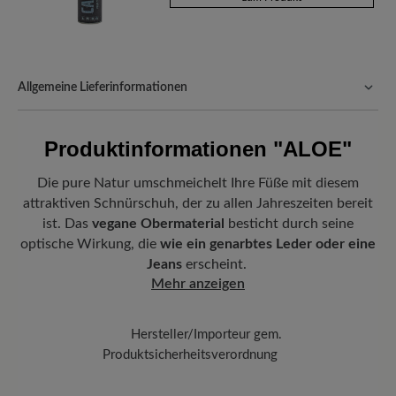
Allgemeine Lieferinformationen
Versand- und Verpackungskosten:
Unsere Standardkosten
betragen 5,90€ und werden automatisch Ihrem Warenkorb
Produktinformationen
"ALOE"
hinzugefügt – unabhängig vom Bestellwert.
Freuen Sie sich auf Ihr Paket!
Sobald Ihre Bestellung unser Lager in
Die pure Natur umschmeichelt Ihre Füße mit diesem
Deutschland verlassen hat, erhalten Sie eine Versandbestätigung.
attraktiven Schnürschuh, der zu allen Jahreszeiten bereit
Mit der beigefügten Sendungsnummer können Sie genau
ist. Das
vegane Obermaterial
besticht durch seine
nachverfolgen, wo sich Ihr neues BÄR Lieblingsstück gerade
optische Wirkung, die
wie ein genarbtes Leder oder eine
befindet.
Jeans
erscheint.
Mehr anzeigen
Hersteller/Importeur gem.
Produktsicherheitsverordnung
Marke:
BÄR