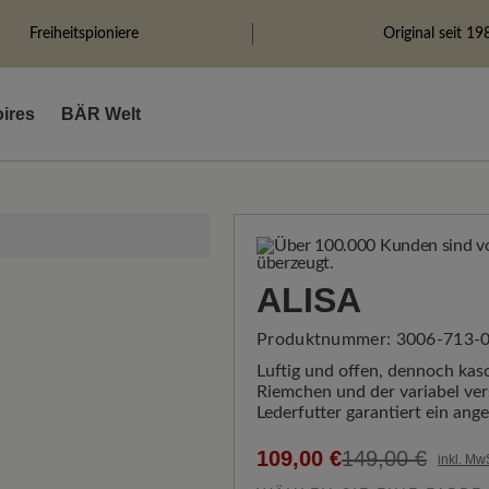
Freiheitspioniere
Original seit 19
ires
BÄR Welt
ALISA
Produktnummer:
3006-713-0
Luftig und offen, dennoch kasc
Riemchen und der variabel ver
Lederfutter garantiert ein an
109,00 €
149,00 €
inkl. Mw