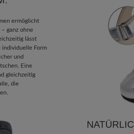
M:
emen ermöglicht
1. Juli 2025 19:12
 von 4.6 von 5 Sternen
s – ganz ohne
ichzeitig lässt
67%
Bewertung mit 5 von 5
 individuelle Form
Schicke Sandale
33%
icher und
tschen. Eine
0%
Ich trage nur BÄR-
nd gleichzeitig
diese gab. Mir gefäl
0%
lle, die
geschlossen ist. Ic
en.
offene Sandalen nic
0%
Öffnungen kommt ge
begrüße. Ich habe si
Liebe wäre mir Wei
NATÜRLIC
aus. Optimal wäre 