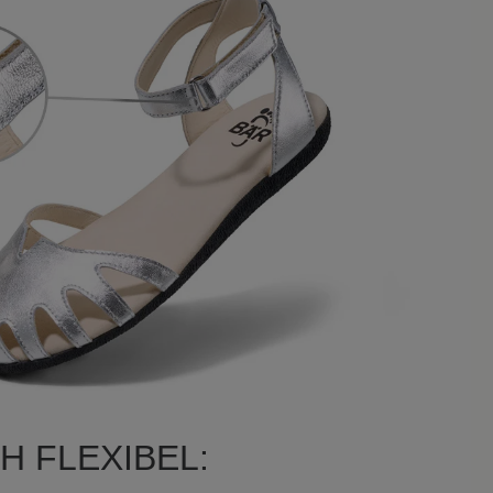
3
Bewertungen
 Sternen
Schuhe und habe lange gewartet bis es
lt besonders, dass sie vorne
h trage Stützstrümpe und da sehen
ht gut aus. Durch die kleinen
nug Luft an die Zehen, was ich sehr
e mir in Taupe und in Silber geleistet.
ß gewesen, aber Silber sihet auch gut
H FLEXIBEL:
eine geschlossene Versenkappe. Aber