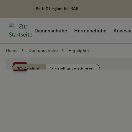
springen
Zur Hauptnavigation springen
Barfuß beginnt bei BÄR.
Damenschuhe
Herrenschuhe
Accesso
Home
Damenschuhe
Highlights
Bildergalerie überspringen
%
3D Ansicht
Virtuell ausprobieren