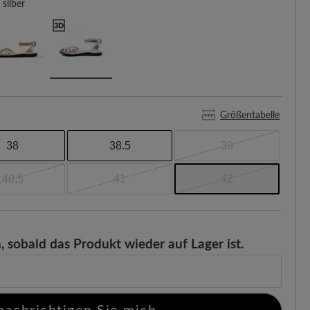
silber
Größentabelle
38
38.5
39
40,5
41
42
, sobald das Produkt wieder auf Lager ist.