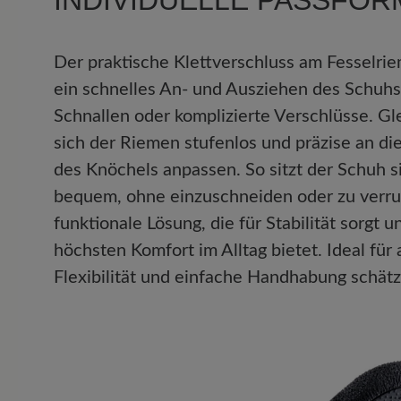
INDIVIDUELLE PASSFOR
4.67 von 5 Sternen
Der praktische Klettverschluss am Fesselri
Durchschnittliche Bewertung
ein schnelles An- und Ausziehen des Schuh
Schnallen oder komplizierte Verschlüsse. Gle
Perfekt (2)
sich der Riemen stufenlos und präzise an die
Sehr gut (1)
des Knöchels anpassen. So sitzt der Schuh s
bequem, ohne einzuschneiden oder zu verru
Gut (0)
funktionale Lösung, die für Stabilität sorgt u
Akzeptierbar (0)
höchsten Komfort im Alltag bietet. Ideal für a
Flexibilität und einfache Handhabung schätz
Unbefriedigend (0)
Bewerten Sie dieses Produkt!