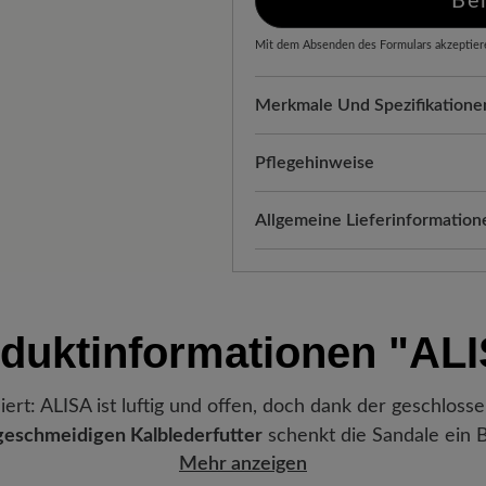
Be
Mit dem Absenden des Formulars akzeptier
Merkmale Und Spezifikatione
Freeyourfeet!
Die perfekte Pa
Schuhe, handgefertigt hergeste
Pflegehinweise
Qualität, die man spürt:
Unver
Eine gründliche und regelmäßi
Allgemeine Lieferinformation
der Fußform an. Das hochwerti
Langlebigkeit und einem gepf
Tragekomfort.
Versand- und Verpackungskos
Entfernen Sie zunächst g
automatisch Ihrem Warenkorb 
Passform:
Comfort - Weite Pas
Anschließend reinigen Si
Freuen Sie sich auf Ihr Paket!
Schicht unseres Reinigu
duktinformationen
"ALI
Vorteil der Sohle:
Softflex-Soh
verlassen hat, erhalten Sie ei
Sobald die Schuhe trocken
langlebige Abriebfestigkeit u
Sendungsnummer können Sie g
ml)
dünn und gleichmäßig 
Lieblingsstück gerade befindet
Zum Abschluss schützen 
iert: ALISA ist luftig und offen, doch dank der geschloss
Funktionalität:
Atmungsaktiv
ml)
. Halten Sie dabei ein
geschmeidigen Kalblederfutter
schenkt die Sandale ein B
Mehr anzeigen