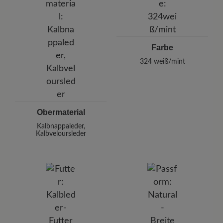
Deutschland
ohne sie zu durchnässen.
E-mail:
kundenbetreuung@baer-schuhe.de
Telefon: 0800 51 65 65 56 (gebührenfrei)
Farbe
324
weiß/mint
Obermaterial
Kalbnappaleder,
Kalbveloursleder