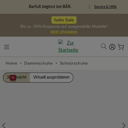
alt springen
Barfuß beginnt bei BÄR.
Service & Hilfe
hello Sale
Bis zu -50% Ersparnis auf ausgewählte Modelle*
jetzt shoppen
Home
Damenschuhe
Schnürschuhe
Bildergalerie überspringen
3D Ansicht
Virtuell ausprobieren
%