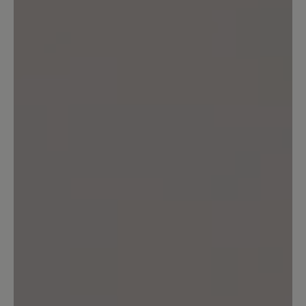
Teilen Sie Ihre Erfahrungen mit anderen
Kunden.
Bewertung schreiben
Sortiert nach
2
Bewertungen
4. April 2026 15:29
Bewertung mit 4 von 5 Sternen
ein richtig schöner Schuh, ohne
Gesundheitsschuh-Optik
Schöner Schuh mit Lederinnenfutter!
Leider drückte links das Fersenpolster