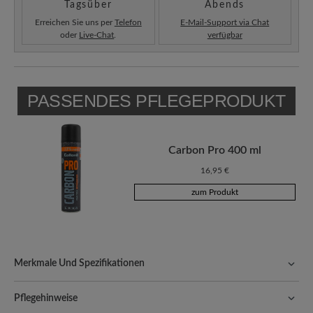
Tagsüber
Abends
Erreichen Sie uns per
Telefon
E-Mail-Support via Chat
oder
Live-Chat
.
verfügbar
PASSENDES PFLEGEPRODUKT
Carbon Pro 400 ml
16,95 €
zum Produkt
Merkmale Und Spezifikationen
Freeyourfeet!
Die perfekte Passform mit 100% Zehenfreiheit.
Natürlich geformte Schuhe, handgefertigt hergestellt.
Pflegehinweise