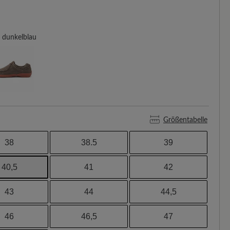
dunkelblau
Größentabelle
38
38.5
39
40,5
41
42
43
44
44,5
46
46,5
47