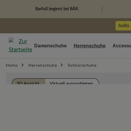
springen
Zur Hauptnavigation springen
Barfuß beginnt bei BÄR.
hello
Damenschuhe
Herrenschuhe
Accesso
Home
Herrenschuhe
Schnürschuhe
Bildergalerie überspringen
3D Ansicht
Virtuell ausprobieren