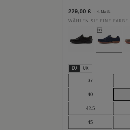
229,00 €
inkl. MwSt.
WÄHLEN SIE EINE FARBE
EU
UK
37
40
42.5
45