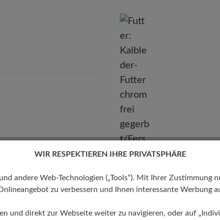
BÄR GmbH
leidelsheimer Str. 15/1, 74321 Bietigheim-Bissingen, Deutschla
E-mail:
kundenbetreuung@baer-schuhe.de
Telefon: 0800 51 65 65 56 (gebührenfrei)
WIR RESPEKTIEREN IHRE PRIVATSPHÄRE
 andere Web-Technologien („Tools“). Mit Ihrer Zustimmung nutz
Onlineangebot zu verbessern und Ihnen interessante Werbung au
Futter
ren und direkt zur Webseite weiter zu navigieren, oder auf „Indivi
Kalbleder-Futter chromfrei