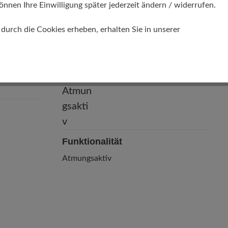
önnen Ihre Einwilligung später jederzeit ändern / widerrufen.
normale bis kräftige Füße
urch die Cookies erheben, erhalten Sie in unserer
Funktionalität
Atmungsaktiv