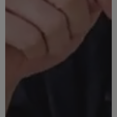
Warum???
Ich habe inzwischen mehr als 3 Paar
dieses Modells gekauft und abgetragen.
Auf eine Aufarbeitung habe ich
verzichtet. Inzwischen ist die
freundliche hellblaue Farbe nicht mehr
im Angebot. Auf Nachfrage wurde mir
ein exorbitanter Preis für eine
Einzelanfertigung angeboten. Die Farbe
ist immer ruckzuck ausverkauft. Mir
unverständlich, dass sie, die dem Schuh
noch sommerliche Frische und etwas
jugendliche Pfiffigkeit verleiht, aus dem
Programm genommen wurde. Die
dunklen Farben wirken im Sommer wie
Alt-Männerschuhe.