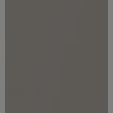
Top!
16. März 2020 13:17
Bewertung mit 4 von 5 Sternen
bequem!!!
....allerdings sollen bei allen "Agnello"
Modellen die Mokassinnaht in der Farbe
vom Innenfutter sein. (wirkt
jugendlicher).
16. März 2020 08:32
Bewertung mit 5 von 5 Sternen