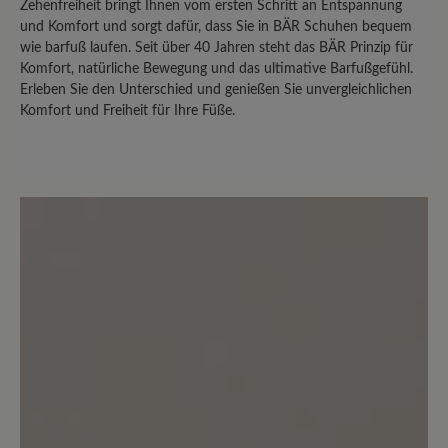
Zehenfreiheit bringt Ihnen vom ersten Schritt an Entspannung
Teilen Sie Ihre Erfahrungen mit anderen
und Komfort und sorgt dafür, dass Sie in BÄR Schuhen bequem
wie barfuß laufen. Seit über 40 Jahren steht das BÄR Prinzip für
Kunden.
Komfort, natürliche Bewegung und das ultimative Barfußgefühl.
Erleben Sie den Unterschied und genießen Sie unvergleichlichen
Bewertung schreiben
Komfort und Freiheit für Ihre Füße.
Sortiert nach
6
Bewertungen
2. November 2020 08:41
Bewertung mit 5 von 5 Sternen
Unglaublich bequem!
Der 'Agnello' sieht gut aus, jeder Schritt
fühlt sich gut an! Was will man mehr?!