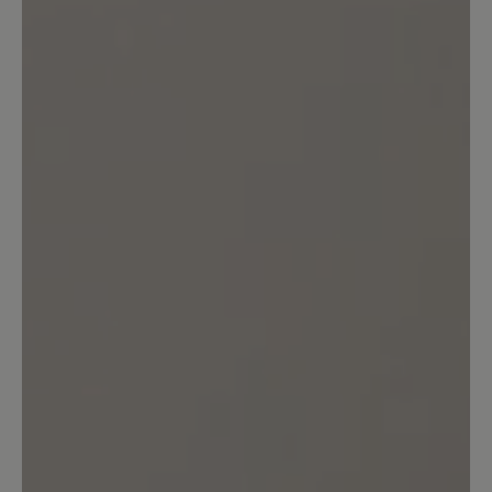
Agnello
Sehr bequemer Schuh - man läuft sehr
weich - habe schon 3 Paar - werde jetzt
das erste überholen lassen -
13. März 2020 14:56
Bewertung mit 5 von 5 Sternen
Wunderbar!
Der beste Schuhe überhaupt und
hoffentlich bleibt auch dieser weiterhin
im Bär-Bestand :-) Auch die
Naturkautschuksohle! Sollte man auf die
billigere PU-Sohle umsteigen - wollen.