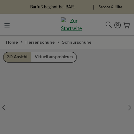
alt springen
Freiheitspioniere
Service & Hilfe
Home
Herrenschuhe
Schnürschuhe
Bildergalerie überspringen
3D Ansicht
Virtuell ausprobieren