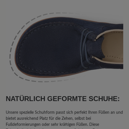
6 von 6 Bewertungen
4.5 von 5 Sternen
Durchschnittliche Bewertung von
50%
Perfekt (3)
50%
Sehr gut (3)
0%
Gut (0)
0%
Akzeptierbar (0)
0%
Unbefriedigend (0)
NATÜRLICH GEFORMTE SCHUHE:
Unsere spezielle Schuhform passt sich perfekt Ihren Füßen an und
bietet ausreichend Platz für die Zehen, selbst bei
Bewerten Sie dieses Produkt!
Fußdeformierungen oder sehr kräftigen Füßen. Diese