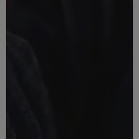
Unser Kommentar: Unsere Statistik zeigt,
dass unsere Herren am häufigsten auf
gedeckte dunkle Farbe zurückgreifen. Daher
entwickeln wir auch unsere Modelle in den
beliebten Farben und Produzieren in den
Farben die sich am besten verkaufen. Wie
Ihnen bereits mitgeteilt wurde kann eine
Sonderanfertigung gegen Aufpreis auch in
anderen Farben erfolgen. Wir hoffen hier auf
Ihr Verständnis.