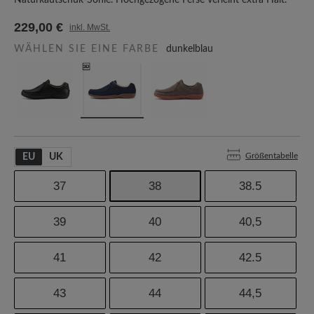
Naturkautschuk-Sohle. Hochgezogene Ferse verleiht extra Halt.
229,00 €
inkl. MwSt.
WÄHLEN SIE EINE FARBE
dunkelblau
Größentabelle
EU
UK
37
38
38.5
39
40
40,5
41
42
42.5
43
44
44,5