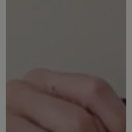
13. März 2020 13:13
Bewertung mit 4 von 5 Sternen
Angello
Mein dritter Bär, und wie immer sehr
bequem,gute Verarbeitung,,bis auf die
wirklich zu kurzen Schnürsenkel
unverständlich bei dem Preis. Habe
halbe Nr größer genommen.
13. März 2020 09:33
Bewertung mit 4 von 5 Sternen