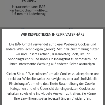
Fußbett
Herausnehmbares BÄR
Resilienz-Schaum-Fußbett:
1,5 mm mit Lederbezug
WIR RESPEKTIEREN IHRE PRIVATSPHÄRE
Die BÄR GmbH verwendet auf dieser Webseite Cookies und
andere Web-Technologien („Tools“). Mit Ihrer Zustimmung nutzen
wir und unsere Partner (Drittanbieter) Tools, um Ihr
Dämpfungsgrad
Shoppingerlebnis und unser Onlineangebot zu verbessern und
Funktionalität
gering
Ihnen interessante Werbung auf anderen Seiten anzuzeigen.
Atmungsaktiv
Klicken Sie auf "Alle zulassen" um alle Cookies zu akzeptieren und
direkt zur Webseite weiter zu navigieren, oder auf „Individuelle
Einstellungen“, um eine detaillierte Beschreibung der Cookie-
Kategorien und eine Übersicht der eingesetzten Cookies zu
erhalten sowie eine individuelle Auswahl zu treffen. Sie können
Ihre Einwilligung später jederzeit ändern / widerrufen.