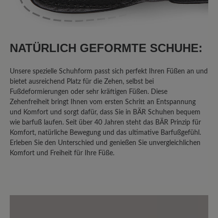
Bewertung mit 5 von 5 Sternen
Agnello
Sehr bequemer Schuh - man läuft sehr
NATÜRLICH GEFORMTE SCHUHE:
weich - habe schon 3 Paar - werde jetzt
das erste überholen lassen -
Unsere spezielle Schuhform passt sich perfekt Ihren Füßen an und
bietet ausreichend Platz für die Zehen, selbst bei
Fußdeformierungen oder sehr kräftigen Füßen. Diese
Zehenfreiheit bringt Ihnen vom ersten Schritt an Entspannung
13. März 2020 14:56
und Komfort und sorgt dafür, dass Sie in BÄR Schuhen bequem
wie barfuß laufen. Seit über 40 Jahren steht das BÄR Prinzip für
Bewertung mit 5 von 5 Sternen
Komfort, natürliche Bewegung und das ultimative Barfußgefühl.
Erleben Sie den Unterschied und genießen Sie unvergleichlichen
Wunderbar!
Komfort und Freiheit für Ihre Füße.
Der beste Schuhe überhaupt und
hoffentlich bleibt auch dieser weiterhin
im Bär-Bestand :-) Auch die
Naturkautschuksohle! Sollte man auf die