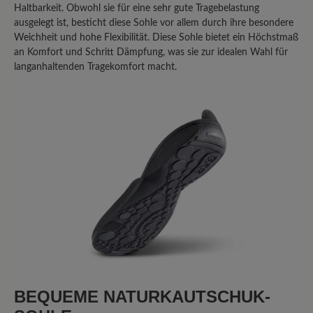
Bewerten Sie dieses Produkt!
Haltbarkeit. Obwohl sie für eine sehr gute Tragebelastung
ausgelegt ist, besticht diese Sohle vor allem durch ihre besondere
Teilen Sie Ihre Erfahrungen mit anderen
Weichheit und hohe Flexibilität. Diese Sohle bietet ein Höchstmaß
Kunden.
an Komfort und Schritt Dämpfung, was sie zur idealen Wahl für
langanhaltenden Tragekomfort macht.
Bewertung schreiben
Sortiert nach
6
Bewertungen
2. November 2020 08:41
Bewertung mit 5 von 5 Sternen
Unglaublich bequem!
BEQUEME NATURKAUTSCHUK-
Der 'Agnello' sieht gut aus, jeder Schritt