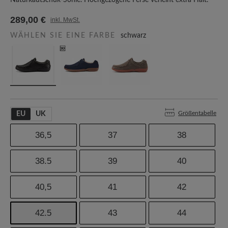
Naturkautschuk-Sohle. Hochgezogene Ferse verleiht extra Halt.
289,00 €
inkl. MwSt.
WÄHLEN SIE EINE FARBE
schwarz
Größentabelle
EU
UK
36,5
37
38
38.5
39
40
40,5
41
42
42.5
43
44