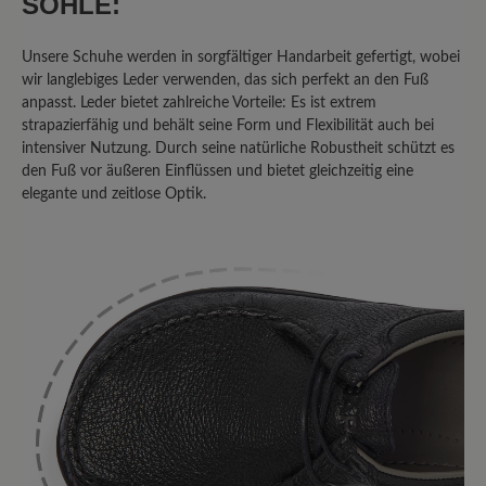
SOHLE:
fühlt sich gut an! Was will man mehr?!
Top!
Unsere Schuhe werden in sorgfältiger Handarbeit gefertigt, wobei
wir langlebiges Leder verwenden, das sich perfekt an den Fuß
anpasst. Leder bietet zahlreiche Vorteile: Es ist extrem
16. März 2020 13:17
strapazierfähig und behält seine Form und Flexibilität auch bei
intensiver Nutzung. Durch seine natürliche Robustheit schützt es
den Fuß vor äußeren Einflüssen und bietet gleichzeitig eine
Bewertung mit 4 von 5 Sternen
elegante und zeitlose Optik.
bequem!!!
....allerdings sollen bei allen "Agnello"
Modellen die Mokassinnaht in der Farbe
vom Innenfutter sein. (wirkt
jugendlicher).
16. März 2020 08:32