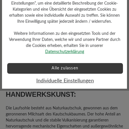
Einstellungen“, um eine detaillierte Beschreibung der Cookie-
Kategorien und eine Übersicht der eingesetzten Cookies zu
6 von 6 Bewertungen
erhalten sowie eine individuelle Auswahl zu treffen. Sie können
Ihre Einwilligung später jederzeit ändern / widerrufen.
4.5 von 5 Sternen
Weitere Informationen zu den eingesetzten Tools und der
Durchschnittliche Bewertung von
Verwendung Ihrer Daten, welche wir und unsere Partner durch
die Cookies erheben, erhalten Sie in unserer
Datenschutzerklärung
50%
Perfekt (3)
50%
Sehr gut (3)
Alle zulassen
0%
Gut (0)
Individuelle Einstellungen
0%
Akzeptierbar (0)
HANDWERKSKUNST:
0%
Unbefriedigend (0)
Die Laufsohle besteht aus Naturkautschuk, gewonnen aus dem
geronnenen Milchsaft des Kautschukbaumes. Der hohe Anteil an
Naturkautschuk und die stabile Vulkanisierung garantieren
hervorragende mechanische Eigenschaften und außergewöhnliche