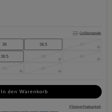
Größentabelle
36
36,5
37
38.5
39
40
41
42
In den Warenkorb
Filialverfügbarkeit