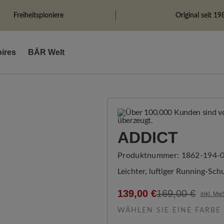
Freiheitspioniere
Original seit 19
ires
BÄR Welt
ADDICT
Produktnummer:
1862-194-0
Leichter, luftiger Running-Sc
139,00 €
169,00 €
inkl. Mw
WÄHLEN SIE EINE FARBE