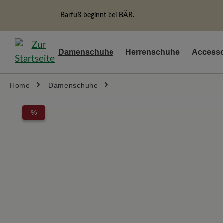
springen
Zur Hauptnavigation springen
Barfuß beginnt bei BÄR.
Damenschuhe
Herrenschuhe
Accesso
Home
Damenschuhe
Bildergalerie überspringen
%