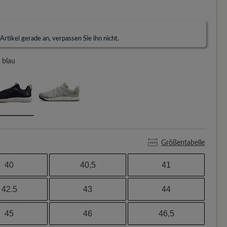
rtikel gerade an, verpassen Sie ihn nicht.
blau
Größentabelle
40
40,5
41
42.5
43
44
45
46
46,5