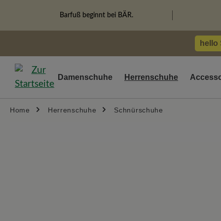
springen
Zur Hauptnavigation springen
Barfuß beginnt bei BÄR.
hello
Damenschuhe
Herrenschuhe
Accesso
Home
Herrenschuhe
Schnürschuhe
Bildergalerie überspringen