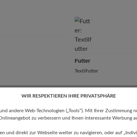
Marke: Joe Nimble
Joe Nimble GmbH
Karlstraße 8/1, 71638 Ludwigsburg, Germany
E-Mail: support@joe-nimble.com
Futter
Textilfutter
WIR RESPEKTIEREN IHRE PRIVATSPHÄRE
 andere Web-Technologien („Tools“). Mit Ihrer Zustimmung nutz
Onlineangebot zu verbessern und Ihnen interessante Werbung au
ren und direkt zur Webseite weiter zu navigieren, oder auf „Indivi