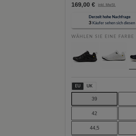
169,00 €
inkl. MwSt.
Derzeit hohe Nachfrage
3
Käufer sehen sich diesen A
WÄHLEN SIE EINE FARBE
EU
UK
39
42
44,5