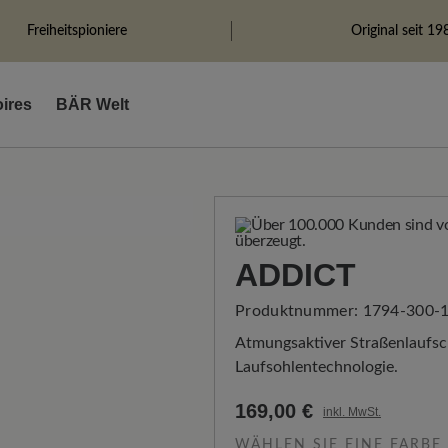
Freiheitspioniere
Original seit 19
ires
BÄR Welt
ADDICT
Produktnummer:
1794-300-1
Atmungsaktiver Straßenlaufsch
Laufsohlentechnologie.
169,00 €
inkl. MwSt.
WÄHLEN SIE EINE FARBE