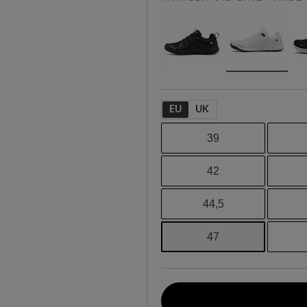
EU
UK
39
42
44,5
47