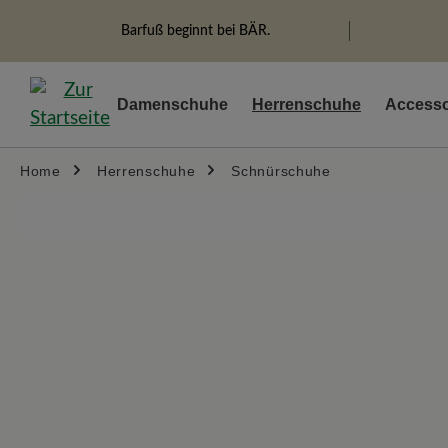
springen
Zur Hauptnavigation springen
Barfuß beginnt bei BÄR.
Damenschuhe
Herrenschuhe
Accesso
Home
Herrenschuhe
Schnürschuhe
Bildergalerie überspringen