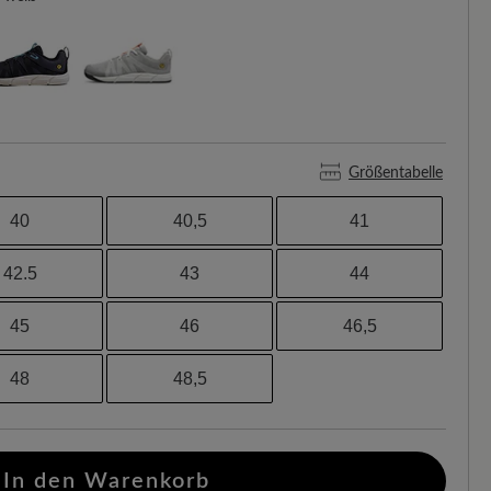
Größentabelle
40
40,5
41
42.5
43
44
45
46
46,5
48
48,5
In den Warenkorb