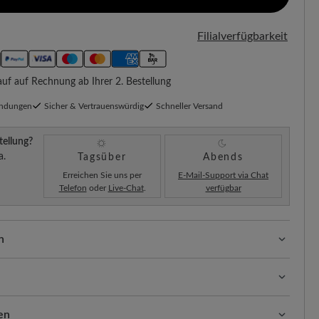
Filialverfügbarkeit
f auf Rechnung ab Ihrer 2. Bestellung
endungen
Sicher & Vertrauenswürdig
Schneller Versand
tellung?
a.
Tagsüber
Abends
Erreichen Sie uns per
E-Mail-Support via Chat
Telefon
oder
Live-Chat
.
verfügbar
n
ssform mit 100% Zehenfreiheit. Natürlich geformte
llt.
il überzeugt durch seine Leichtigkeit und
ngsaktiv und vielseitig – mit der richtigen Pflege bleiben
en
sich das flexible Material ideal der Fußform an.