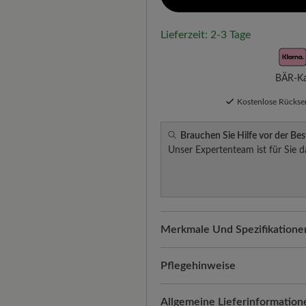
Lieferzeit: 2-3 Tage
BÄR-Kau
Kostenlose Rücks
Brauchen Sie Hilfe vor der Bes
Unser Expertenteam ist für Sie d
Merkmale Und Spezifikatione
Freeyourfeet!
Die perfekte Pa
Schuhe, handgefertigt hergeste
Pflegehinweise
Komfort für jeden Schritt:
Text
Textilschuhe sind leicht, atmu
Allgemeine Lieferinformation
Atmungsaktivität. Zudem passt 