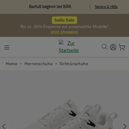
alt springen
Freiheitspioniere
Service & Hilfe
hello Sale
Bis zu -50% Ersparnis auf ausgewählte Modelle*
jetzt shoppen
Home
Herrenschuhe
Schnürschuhe
Bildergalerie überspringen