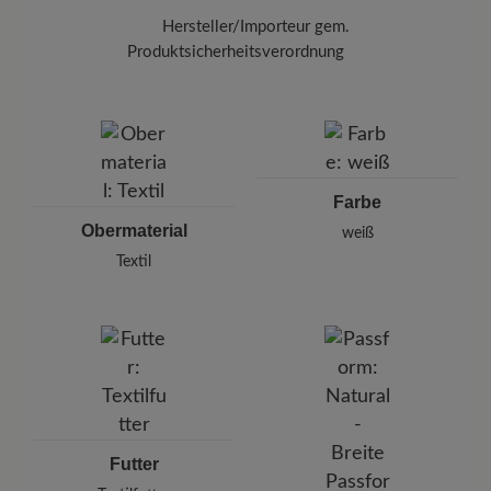
Um Ihre Textilschuhe von unangenehmen
Hersteller/Importeur gem.
Gerüchen zu befreien, verwenden Sie das
Produktsicherheitsverordnung
Spray Breeze (125 ml)
in dem Innenraum und
lassen Sie es kurz einwirken.
Marke: Joe Nimble
Joe Nimble GmbH
Karlstraße 8/1, 71638 Ludwigsburg, Germany
E-Mail: support@joe-nimble.com
Farbe
Obermaterial
weiß
Textil
Futter