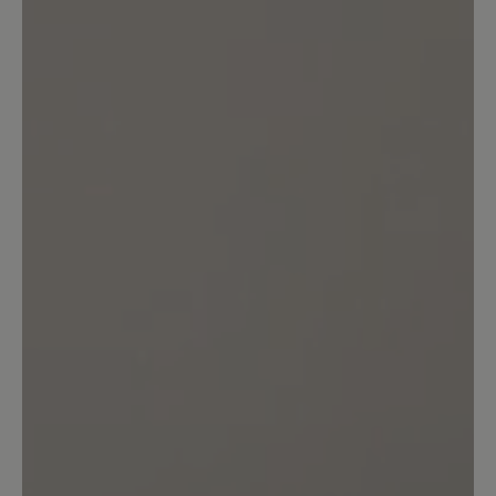
zum Laufen getragen und dann noch
einige Tage im Alltag. Leider ist nun
bereits der Stoff im Fersenbereich
abgerieben und die Schuhe verursachen
bei längerem Tragen Schmerzen an der
Ferse. Sehr schade, da mein erster
Eindruck und das Tragegefühl sehr gut
waren. Aber bei dem Preis darf das nicht
sein.
Unser Kommentar: Wir bedauern, dass Sie
etwas zu reklamieren haben. Bitte wenden Sie
sich mit Ihrem Anliegen an www.baer-
schuhe.de/reklamationsformular