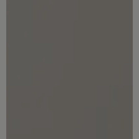
Kunden.
Bewertung schreiben
Sortiert nach
1
Bewertung
6. März 2025 20:00
Bewertung mit 2 von 5 Sternen
Bequeme Schuhe, jedoch schnell
kaputt
Ich habe die Schuhe am 29.12.24
bestellt und seit dem vielleicht 4 mal