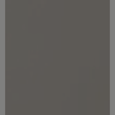
Teilen Sie Ihre Erfahrungen mit anderen
Kunden.
Bewertung schreiben
Sortiert nach
1
Bewertung
6. März 2025 20:00
Bewertung mit 2 von 5 Sternen
Bequeme Schuhe, jedoch schnell
kaputt
Ich habe die Schuhe am 29.12.24