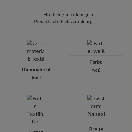
Schmutz.
Um Ihre Textilschuhe von unangenehmen
Hersteller/Importeur gem.
Gerüchen zu befreien, verwenden Sie das
Produktsicherheitsverordnung
Spray Breeze (125 ml)
in dem Innenraum und
lassen Sie es kurz einwirken.
Marke: Joe Nimble
Joe Nimble GmbH
Karlstraße 8/1, 71638 Ludwigsburg, Germany
E-Mail: support@joe-nimble.com
Farbe
Obermaterial
weiß
Textil