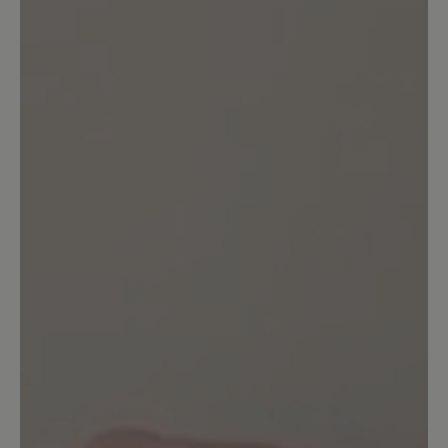
bestellt und seit dem vielleicht 4 mal
zum Laufen getragen und dann noch
einige Tage im Alltag. Leider ist nun
bereits der Stoff im Fersenbereich
abgerieben und die Schuhe verursachen
bei längerem Tragen Schmerzen an der
Ferse. Sehr schade, da mein erster
Eindruck und das Tragegefühl sehr gut
waren. Aber bei dem Preis darf das nicht
sein.
Unser Kommentar: Wir bedauern, dass Sie
etwas zu reklamieren haben. Bitte wenden Sie
sich mit Ihrem Anliegen an www.baer-
schuhe.de/reklamationsformular