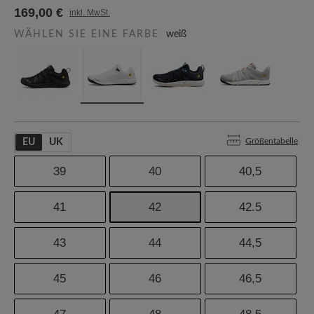
169,00 €
inkl. MwSt.
WÄHLEN SIE EINE FARBE
weiß
Größentabelle
EU
UK
39
40
40,5
41
42
42.5
43
44
44,5
45
46
46,5