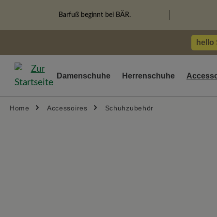
springen
Zur Hauptnavigation springen
Barfuß beginnt bei BÄR.
hello
Damenschuhe
Herrenschuhe
Accesso
Home
Accessoires
Schuhzubehör
Bildergalerie überspringen