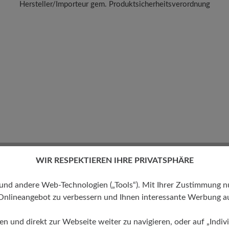
Hersteller/Importeur gem. Produktsicherheitsverordnung
Marke:
BÄR
BÄR GmbH
leidelsheimer Str. 15/1, 74321 Bietigheim-Bissingen, Deutschla
E-mail:
kundenbetreuung@baer-schuhe.de
Telefon: 0800 51 65 65 56 (gebührenfrei)
WIR RESPEKTIEREN IHRE PRIVATSPHÄRE
 andere Web-Technologien („Tools“). Mit Ihrer Zustimmung nutz
Onlineangebot zu verbessern und Ihnen interessante Werbung au
ren und direkt zur Webseite weiter zu navigieren, oder auf „Indivi