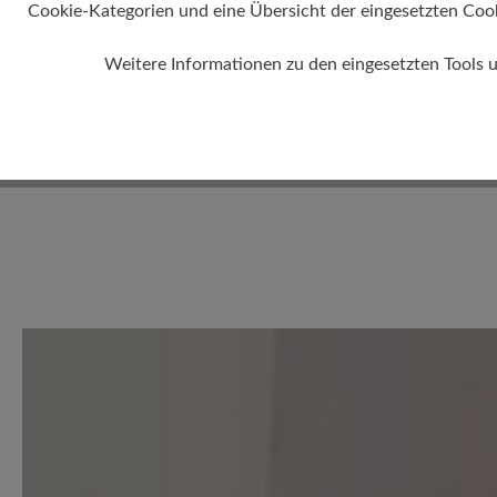
Passform
Cookie-Kategorien und eine Übersicht der eingesetzten Cookie
Comfort - W
Weitere Informationen zu den eingesetzten Tools 
normale bis
0 von 0 Bewertungen
Durchschnittliche Bewertung
Bewerten Sie dieses Produkt!