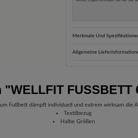
Unser Expertenteam ist für Sie d
Merkmale Und Spezifikatione
Passform:
Comfort - Weite Pas
Allgemeine Lieferinformation
Versand- und Verpackungskos
automatisch Ihrem Warenkorb 
Freuen Sie sich auf Ihr Paket!
n
"WELLFIT FUSSBETT 
verlassen hat, erhalten Sie ei
Sendungsnummer können Sie g
Lieblingsstück gerade befindet
um Fußbett dämpft individuell und extrem wirksam die 
Textilbezug
Halbe Größen