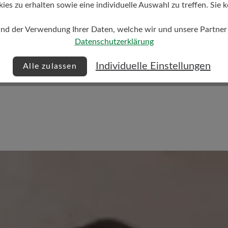
s zu erhalten sowie eine individuelle Auswahl zu treffen. Sie k
eite Passform (H) - Für
und der Verwendung Ihrer Daten, welche wir und unsere Partner d
 kräftige Füße
Datenschutzerklärung
Individuelle Einstellungen
Alle zulassen
Keine Bewertungen gefund
 von 0 von 5 Sternen