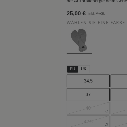
der Aufprallenergie beim Gehen
25,00 €
inkl. MwSt.
WÄHLEN SIE EINE FARBE
EU
UK
34,5
37
40
42.5