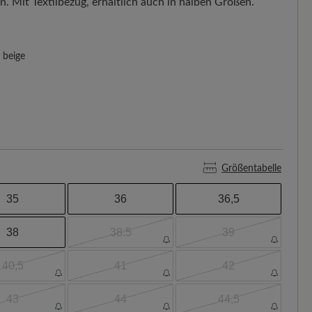
. Mit Textilbezug, erhältlich auch in halben Größen.
beige
Größentabelle
35
36
36,5
38
38.5
39
40,5
41
42
43
44
44,5