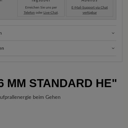
a.
Tagsüber
Abends
Erreichen Sie uns per
E-Mail-Support via Chat
Telefon
oder
Live-Chat
.
verfügbar
n
sform (H) - Für normale bis kräftige Füße
en
ten:
Unsere Standardkosten betragen 5,90€ und werden
hinzugefügt – unabhängig vom Bestellwert.
Sobald Ihre Bestellung unser Lager in Deutschland
6 MM STANDARD HE"
ne Versandbestätigung. Mit der beigefügten
enau nachverfolgen, wo sich Ihr neues BÄR
.
Aufprallenergie beim Gehen